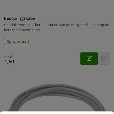
Besturingskabel
Geschikt voor bijv. het aansluiten van de magneetkleppen op de
beregeningscomputer.
Op voorraad
vanaf
€
1,60