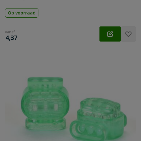
Op voorraad
vanaf
€
4,37