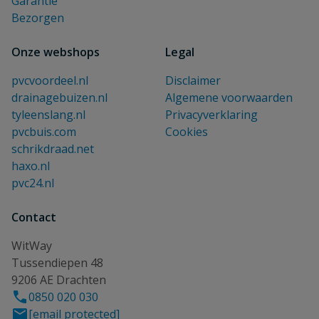
Garantie
Bezorgen
Onze webshops
Legal
pvcvoordeel.nl
Disclaimer
drainagebuizen.nl
Algemene voorwaarden
tyleenslang.nl
Privacyverklaring
pvcbuis.com
Cookies
schrikdraad.net
haxo.nl
pvc24.nl
Contact
WitWay
Tussendiepen 48
9206 AE Drachten
0850 020 030
[email protected]