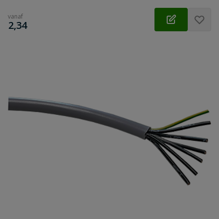
vanaf
€
2,34