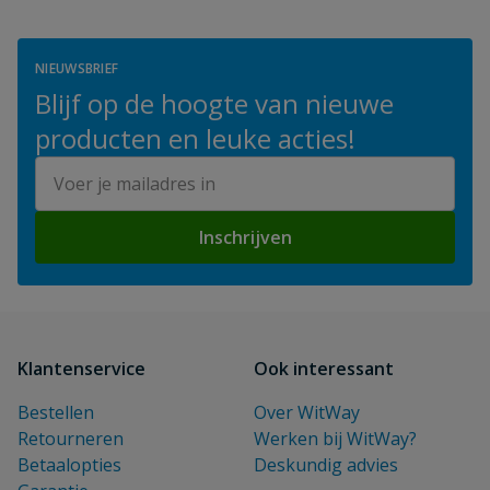
NIEUWSBRIEF
Blijf op de hoogte van nieuwe
producten en leuke acties!
E-mailadres
Inschrijven
Klantenservice
Ook interessant
Bestellen
Over WitWay
Retourneren
Werken bij WitWay?
Betaalopties
Deskundig advies