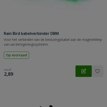
Rain Bird kabelverbinder DBM
Voor het verbinden van de besturingskabel aan de magneetklep
van uw beregeningssysteem.
Op voorraad
vanaf
€
2,89