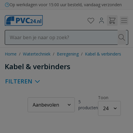
Ga naar de inhoud
Bezorging in binnen- en buitenland
Home
/
Watertechniek
/
Beregening
/
Kabel & verbinders
Kabel & verbinders
FILTEREN
Toon
5
producten