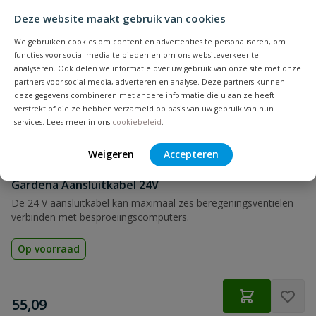
Deze website maakt gebruik van cookies
We gebruiken cookies om content en advertenties te personaliseren, om
functies voor social media te bieden en om ons websiteverkeer te
analyseren. Ook delen we informatie over uw gebruik van onze site met onze
partners voor social media, adverteren en analyse. Deze partners kunnen
deze gegevens combineren met andere informatie die u aan ze heeft
verstrekt of die ze hebben verzameld op basis van uw gebruik van hun
services. Lees meer in ons
cookiebeleid
.
Weigeren
Accepteren
Gardena Aansluitkabel 24V
De 24 V aansluitkabel kan maximaal zes beregeningsventielen
verbinden met besproeiingscomputers.
Op voorraad
€
55,09