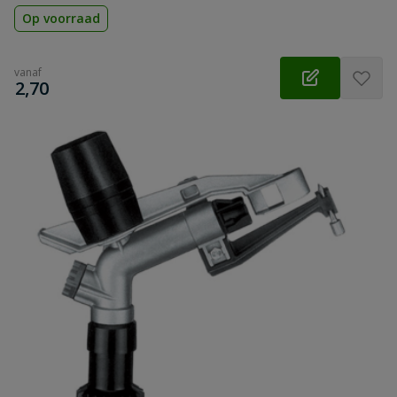
Op voorraad
vanaf
€
2,70