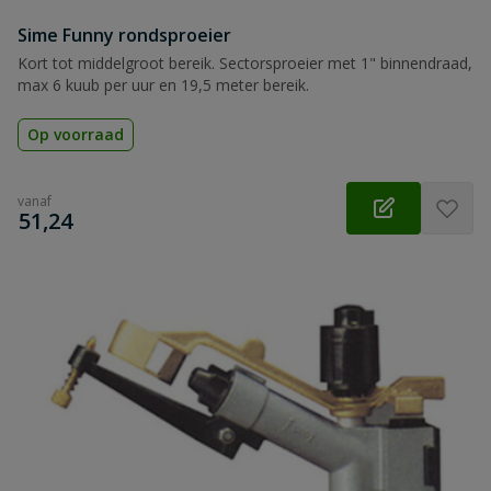
Sime Funny rondsproeier
Kort tot middelgroot bereik. Sectorsproeier met 1" binnendraad,
max 6 kuub per uur en 19,5 meter bereik.
Op voorraad
vanaf
€
51,24