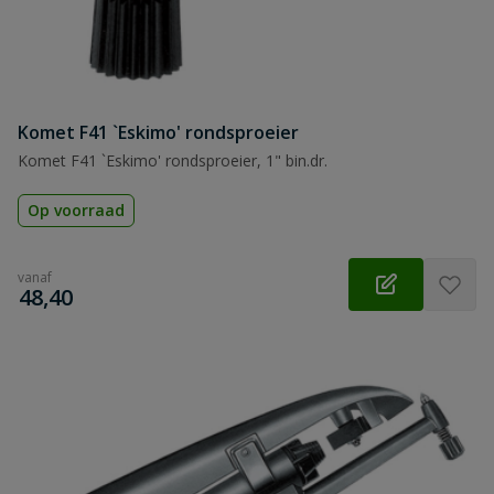
Komet F41 `Eskimo' rondsproeier
Komet F41 `Eskimo' rondsproeier, 1" bin.dr.
Op voorraad
vanaf
€
48,40