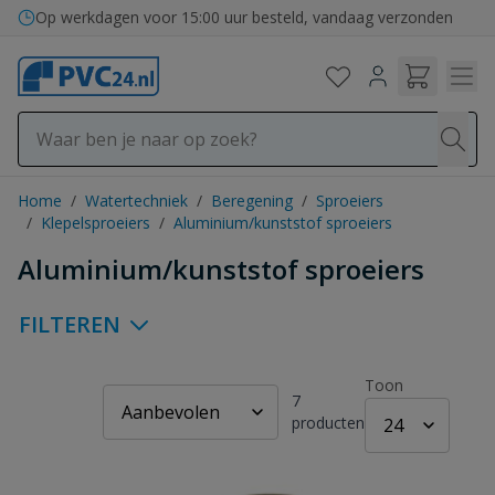
Ga naar de inhoud
Bezorging in binnen- en buitenland
Home
/
Watertechniek
/
Beregening
/
Sproeiers
/
Klepelsproeiers
/
Aluminium/kunststof sproeiers
Aluminium/kunststof sproeiers
FILTEREN
Toon
7
producten