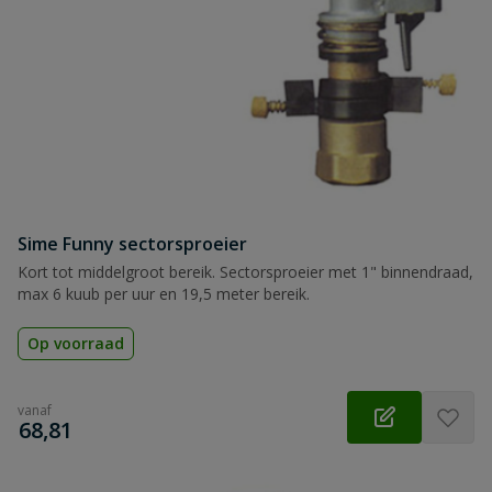
Sime Funny sectorsproeier
Kort tot middelgroot bereik. Sectorsproeier met 1" binnendraad,
max 6 kuub per uur en 19,5 meter bereik.
Op voorraad
vanaf
€
68,81