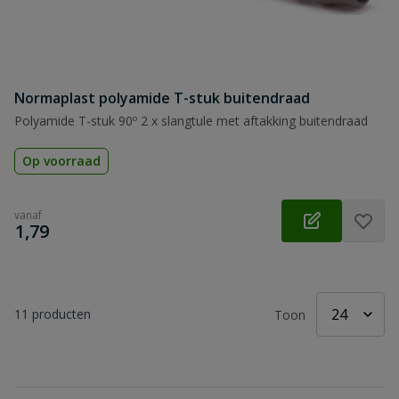
Normaplast polyamide T-stuk buitendraad
Polyamide T-stuk 90º 2 x slangtule met aftakking buitendraad
Op voorraad
vanaf
€
1,79
11
producten
Toon