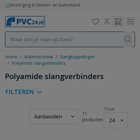
Ga naar de inhoud
Bezorging in binnen- en buitenland
Home
/
Watertechniek
/
Slangkoppelingen
/
Polyamide slangverbinders
Polyamide slangverbinders
FILTEREN
Toon
11
producten