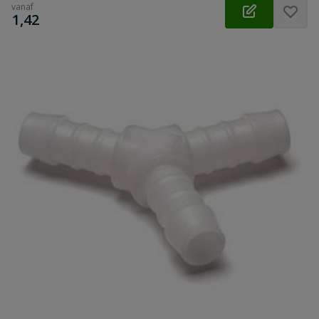
vanaf
€
1,42