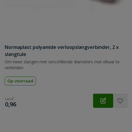
Normaplast polyamide verloopslangverbinder, 2 x
slangtule
Om twee slangen met verschillende diameters met elkaar te
verbinden
Op voorraad
vanaf
€
0,96