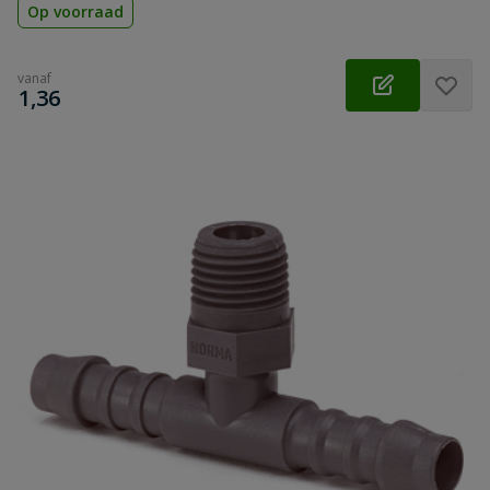
Op voorraad
vanaf
€
1,36