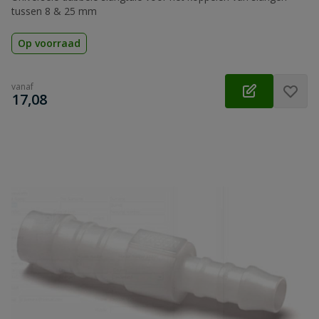
tussen 8 & 25 mm
Op voorraad
vanaf
€
17,08