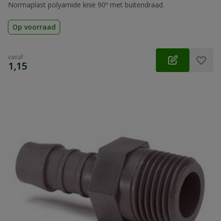
Normaplast polyamide knie 90º met buitendraad.
Op voorraad
vanaf
€
1,15