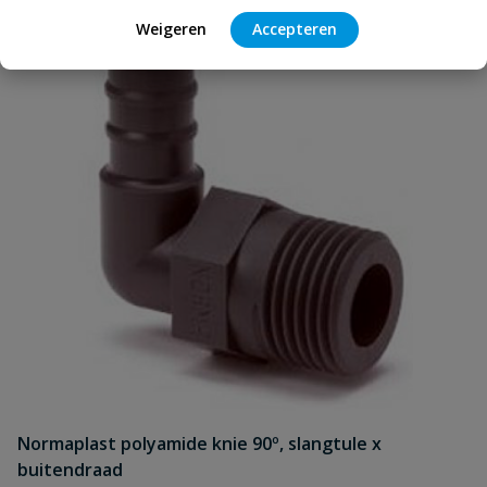
Weigeren
Accepteren
Normaplast polyamide knie 90º, slangtule x
buitendraad