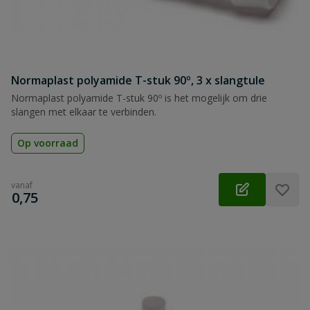
Normaplast polyamide T-stuk 90º, 3 x slangtule
Normaplast polyamide T-stuk 90º is het mogelijk om drie
slangen met elkaar te verbinden.
Op voorraad
vanaf
€
0,75