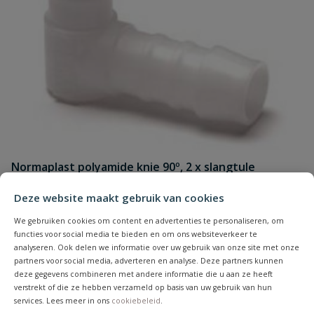
Normaplast polyamide knie 90º, 2 x slangtule
Om twee slangen met elkaar te verbinden in een haakse bocht.
Deze website maakt gebruik van cookies
Op voorraad
We gebruiken cookies om content en advertenties te personaliseren, om
functies voor social media te bieden en om ons websiteverkeer te
analyseren. Ook delen we informatie over uw gebruik van onze site met onze
vanaf
partners voor social media, adverteren en analyse. Deze partners kunnen
€
1,08
deze gegevens combineren met andere informatie die u aan ze heeft
verstrekt of die ze hebben verzameld op basis van uw gebruik van hun
services. Lees meer in ons
cookiebeleid
.