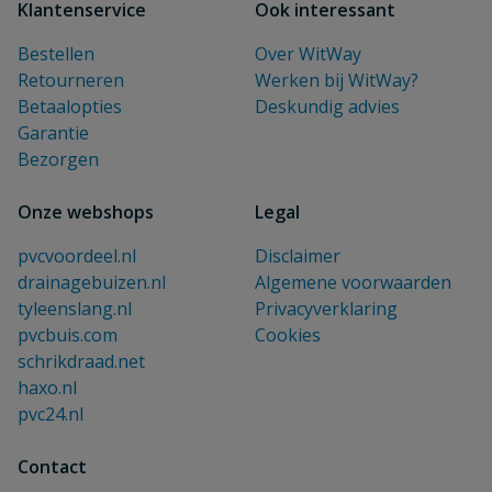
Klantenservice
Ook interessant
Bestellen
Over WitWay
Retourneren
Werken bij WitWay?
Betaalopties
Deskundig advies
Garantie
Bezorgen
Onze webshops
Legal
pvcvoordeel.nl
Disclaimer
drainagebuizen.nl
Algemene voorwaarden
tyleenslang.nl
Privacyverklaring
pvcbuis.com
Cookies
schrikdraad.net
haxo.nl
pvc24.nl
Contact