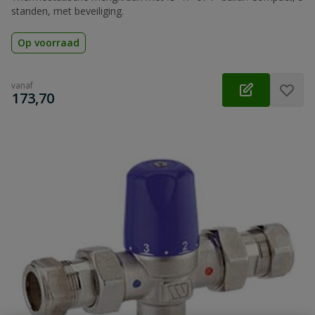
standen, met beveiliging.
Op voorraad
vanaf
€
173,70