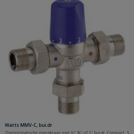
Watts MMV-C, bui.dr
Thermostatische mengkraan met ½" ¾" of 1" bui.dr. Compact, 5