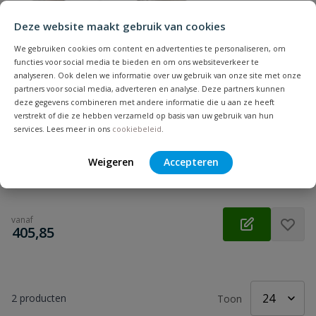
Deze website maakt gebruik van cookies
We gebruiken cookies om content en advertenties te personaliseren, om
functies voor social media te bieden en om ons websiteverkeer te
analyseren. Ook delen we informatie over uw gebruik van onze site met onze
partners voor social media, adverteren en analyse. Deze partners kunnen
deze gegevens combineren met andere informatie die u aan ze heeft
Watts MMV-C, knel
verstrekt of die ze hebben verzameld op basis van uw gebruik van hun
Thermostatische mengkraan, 15 mm knel aansluiting. Compact,
services. Lees meer in ons
cookiebeleid
.
5 standen, met beveiliging.
Weigeren
Accepteren
Op voorraad
vanaf
€
405,85
2
producten
Toon