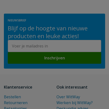
NIEUWSBRIEF
Blijf op de hoogte van nieuwe
producten en leuke acties!
E-mailadres
Inschrijven
Klantenservice
Ook interessant
Bestellen
Over WitWay
Retourneren
Werken bij WitWay?
Betaalopties
Deskundig advies