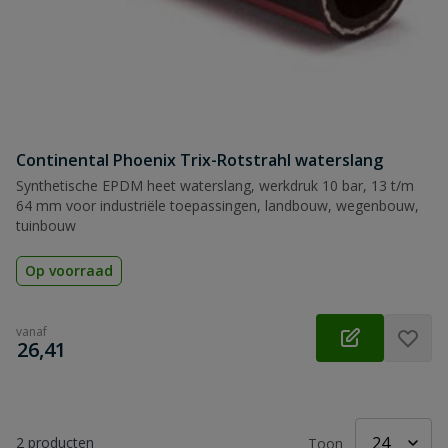
Continental Phoenix Trix-Rotstrahl waterslang
Synthetische EPDM heet waterslang, werkdruk 10 bar, 13 t/m
64 mm voor industriële toepassingen, landbouw, wegenbouw,
tuinbouw
Op voorraad
vanaf
€
26,41
2
producten
Toon