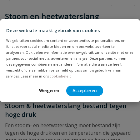
Stoom en heetwaterslang
Deze website maakt gebruik van cookies
We gebruiken cookies om content en advertenties te personaliseren, om
functies voor social media te bieden en om ons websiteverkeer te
Een stoom- en heetwaterslang is een type slang dat
analyseren. Ook delen we informatie over uw gebruik van onze site met onze
speciaal is ontworpen om hoge temperaturen te
partners voor social media, adverteren en analyse. Deze partners kunnen
weerstaan en stoom of heet water te transporteren in
deze gegevens combineren met andere informatie die u aan ze heeft
verstrekt of die ze hebben verzameld op basis van uw gebruik van hun
verschillende toepassingen. Deze slangen worden vaak
services. Lees meer in ons
cookiebeleid
.
gebruikt in industriële processen, zoals in de
voedingsmiddelenindustrie, de chemische industrie en
Weigeren
Accepteren
de petrochemische industrie.
Stoom & heetwaterslang bestand tegen
hoge druk
Een stoom- en heetwaterslang moet bestand zijn
tegen de hoge drukken en temperaturen die gepaard