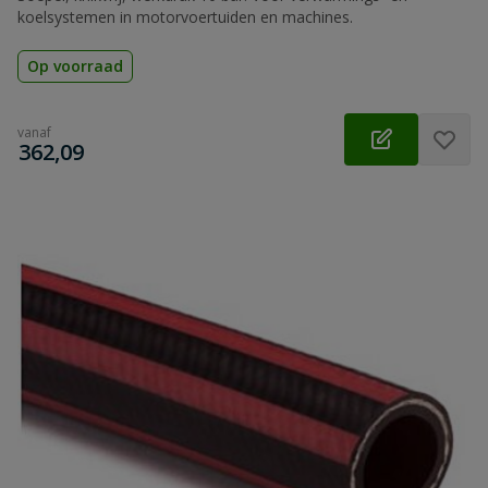
koelsystemen in motorvoertuiden en machines.
Op voorraad
vanaf
€
362,09