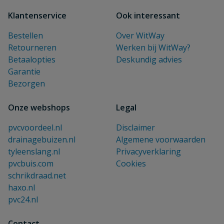
Klantenservice
Ook interessant
Bestellen
Over WitWay
Retourneren
Werken bij WitWay?
Betaalopties
Deskundig advies
Garantie
Bezorgen
Onze webshops
Legal
pvcvoordeel.nl
Disclaimer
drainagebuizen.nl
Algemene voorwaarden
tyleenslang.nl
Privacyverklaring
pvcbuis.com
Cookies
schrikdraad.net
haxo.nl
pvc24.nl
Contact