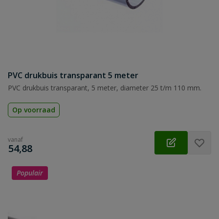
PVC drukbuis transparant 5 meter
PVC drukbuis transparant, 5 meter, diameter 25 t/m 110 mm.
Op voorraad
vanaf
€
54,88
Populair