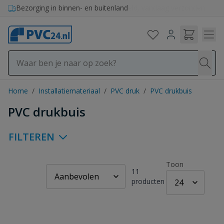
Ga naar de inhoud
Bezorging in binnen- en buitenland
Home
/
Installatiemateriaal
/
PVC druk
/
PVC drukbuis
PVC drukbuis
FILTEREN
Toon
11
producten