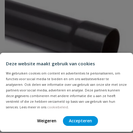
Deze website maakt gebruik van cookies
We gebruiken cookies om content en advertenties te personaliseren, om
functies voor social media te bieden en om ons websiteverkeer te
analyseren. Ook delen we informatie over uw gebruik van onze site met onze
partners voor social media, adverteren en analyse. Deze partners kunnen
PVC drukbuis met lijmmof
deze gegevens combineren met andere informatie die u aan ze heeft
verstrekt of die ze hebben verzameld op basis van uw gebruik van hun
PVC drukbuis met aangege- vormde lijmmof, lengte 5 meter,
services. Lees meer in ons
cookiebeleid
.
diameter 25 mm t/m 315 mm
Weigeren
Accepteren
Op voorraad