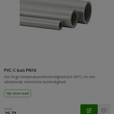
PVC-C buis PN16
Een hoge temperatuursbestendigheid (tot 80°C) en een
uitstekende chemische bestendigheid.
Op voorraad
vanaf
€
25,71