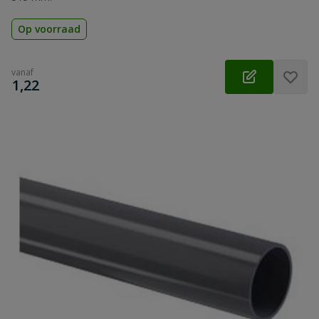
Op voorraad
vanaf
€
1,22