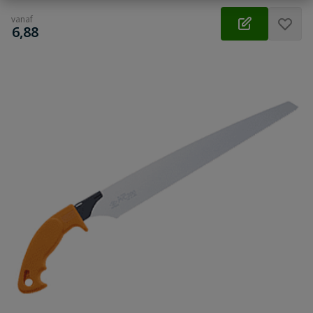
vanaf
€
6,88