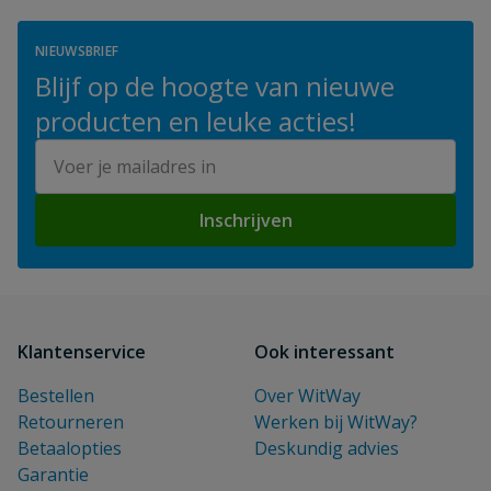
NIEUWSBRIEF
Blijf op de hoogte van nieuwe
producten en leuke acties!
E-mailadres
Inschrijven
Klantenservice
Ook interessant
Bestellen
Over WitWay
Retourneren
Werken bij WitWay?
Betaalopties
Deskundig advies
Garantie