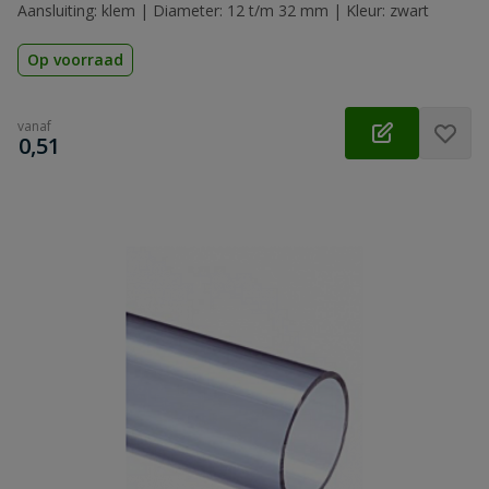
Aansluiting: klem | Diameter: 12 t/m 32 mm | Kleur: zwart
Op voorraad
vanaf
€
0,51