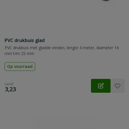
PVC drukbuis glad
PVC drukbuis met gladde einden, lengte 4 meter, diameter 16
mm t/m 25 mm
Op voorraad
vanaf
€
3,23