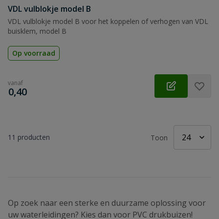
VDL vulblokje model B
VDL vulblokje model B voor het koppelen of verhogen van VDL
buisklem, model B
Op voorraad
vanaf
€
0,40
11
producten
Toon
Op zoek naar een sterke en duurzame oplossing voor
uw waterleidingen? Kies dan voor PVC drukbuizen!