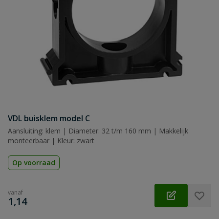
VDL buisklem model C
Aansluiting: klem | Diameter: 32 t/m 160 mm | Makkelijk
monteerbaar | Kleur: zwart
Op voorraad
vanaf
€
1,14