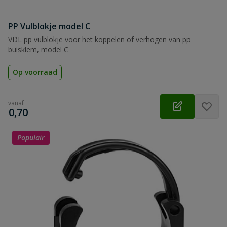
PP Vulblokje model C
VDL pp vulblokje voor het koppelen of verhogen van pp
buisklem, model C
Op voorraad
vanaf
€
0,70
Populair