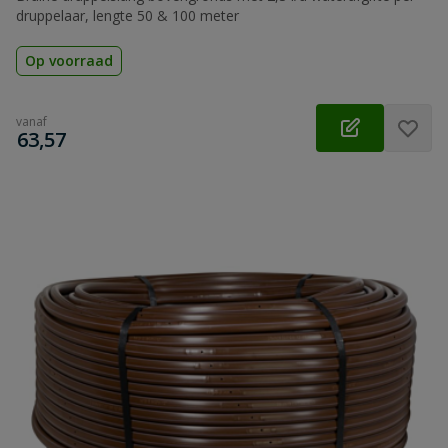
druppelaar, lengte 50 & 100 meter
Op voorraad
vanaf
€
63,57