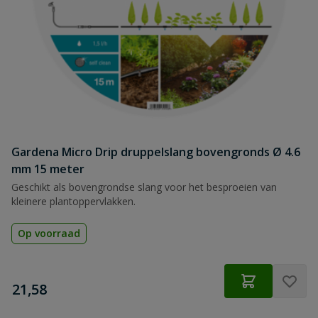
Gardena Micro Drip druppelslang bovengronds Ø 4.6
mm 15 meter
Geschikt als bovengrondse slang voor het besproeien van
kleinere plantoppervlakken.
Op voorraad
€
21,58