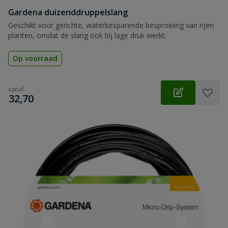
Gardena duizenddruppelslang
Geschikt voor gerichte, waterbesparende besproeiing van rijen
planten, omdat de slang ook bij lage druk werkt.
Op voorraad
vanaf
€
32,70