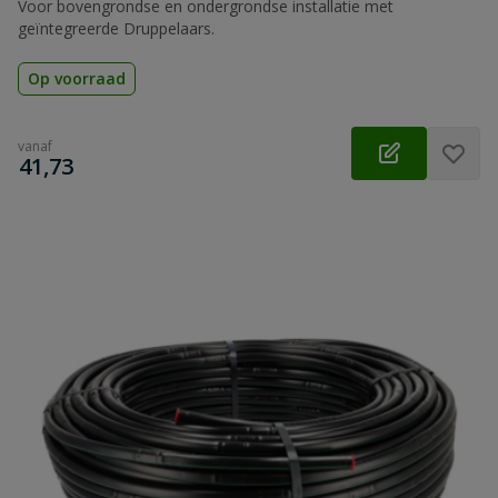
Voor bovengrondse en ondergrondse installatie met
geïntegreerde Druppelaars.
Op voorraad
vanaf
€
41,73