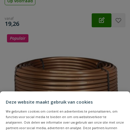
Op voorraad
vanaf
€
19,26
Populair
Deze website maakt gebruik van cookies
We gebruiken cookies om content en advertenties te personaliseren, om
functies voor social media te bieden en om ons websiteverkeer te
analyseren. Ook delen we informatie over uw gebruik van onze site met onze
partners voor social media, adverteren en analyse. Deze partners kunnen