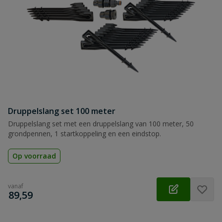
Druppelslang set 100 meter
Druppelslang set met een druppelslang van 100 meter, 50
grondpennen, 1 startkoppeling en een eindstop.
Op voorraad
vanaf
€
89,59