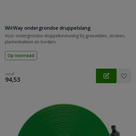
WitWay ondergrondse druppelslang
Voor ondergrondse druppelbevloeiing bij grasvelden, stroken,
plantenbakken en borders.
Op voorraad
vanaf
€
94,53