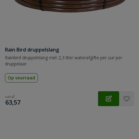
Rain Bird druppelslang
Rainbird druppelslang met 2,3 liter waterafgifte per uur per
druppelaar.
Op voorraad
vanaf
€
63,57