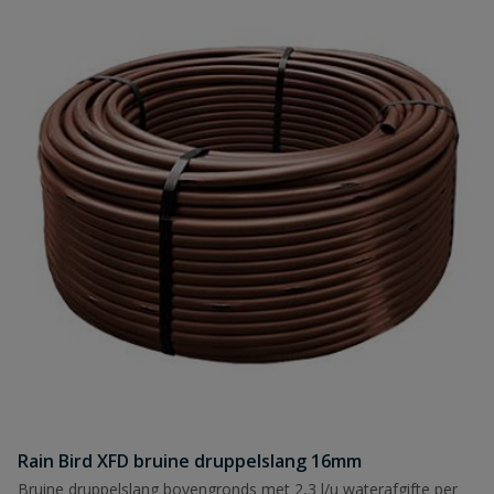
Rain Bird XFD bruine druppelslang 16mm
Bruine druppelslang bovengronds met 2,3 l/u waterafgifte per