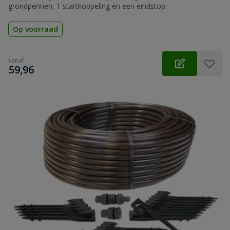
grondpennen, 1 startkoppeling en een eindstop.
Op voorraad
vanaf
€
59,96