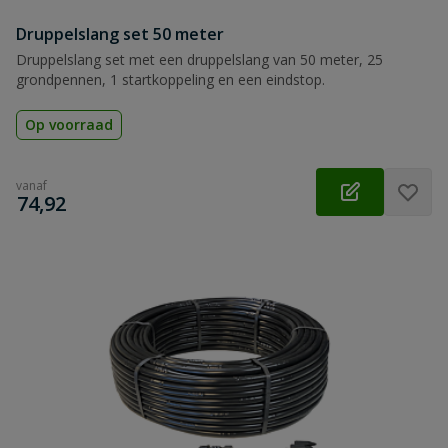
Druppelslang set 50 meter
Druppelslang set met een druppelslang van 50 meter, 25
grondpennen, 1 startkoppeling en een eindstop.
Op voorraad
vanaf
€
74,92