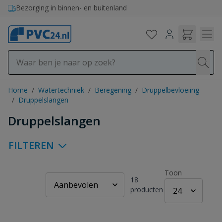
Ga naar de inhoud
Bezorging in binnen- en buitenland
Home
/
Watertechniek
/
Beregening
/
Druppelbevloeiing
/
Druppelslangen
Druppelslangen
FILTEREN
Toon
18
producten