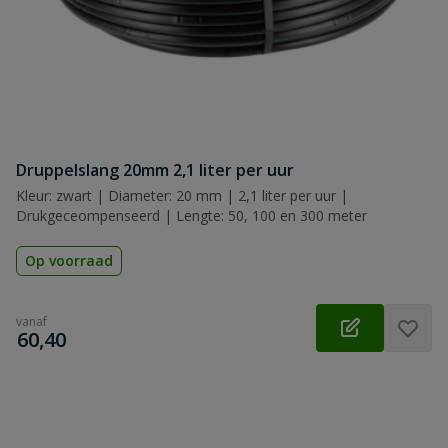
Druppelslang 20mm 2,1 liter per uur
Kleur: zwart | Diameter: 20 mm | 2,1 liter per uur |
Drukgeceompenseerd | Lengte: 50, 100 en 300 meter
Op voorraad
vanaf
€
60,40