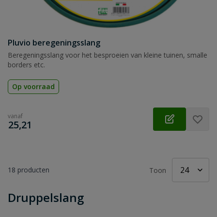
Pluvio beregeningsslang
Beregeningsslang voor het besproeien van kleine tuinen, smalle
borders etc.
Op voorraad
vanaf
€
25,21
18
producten
Toon
Druppelslang