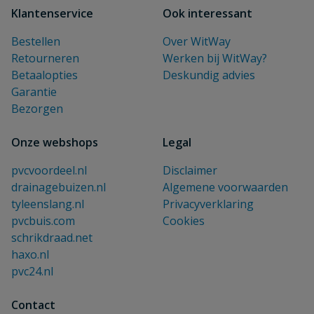
Klantenservice
Ook interessant
Bestellen
Over WitWay
Retourneren
Werken bij WitWay?
Betaalopties
Deskundig advies
Garantie
Bezorgen
Onze webshops
Legal
pvcvoordeel.nl
Disclaimer
drainagebuizen.nl
Algemene voorwaarden
tyleenslang.nl
Privacyverklaring
pvcbuis.com
Cookies
schrikdraad.net
haxo.nl
pvc24.nl
Contact