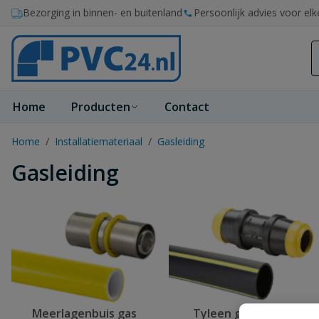
Ga naar de inhoud
Bezorging in binnen- en buitenland
Persoonlijk advies voor elk
Home
Producten
Contact
Home
/
Installatiemateriaal
/
Gasleiding
Gasleiding
Meerlagenbuis gas
Tyleen gasleiding