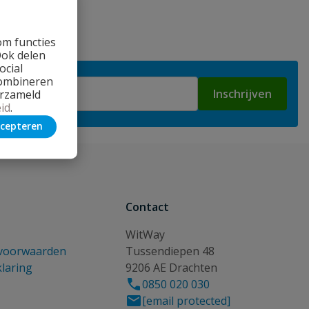
om functies
Ook delen
ocial
combineren
Inschrijven
erzameld
id
.
cepteren
Contact
WitWay
voorwaarden
Tussendiepen 48
klaring
9206 AE Drachten
0850 020 030
[email protected]