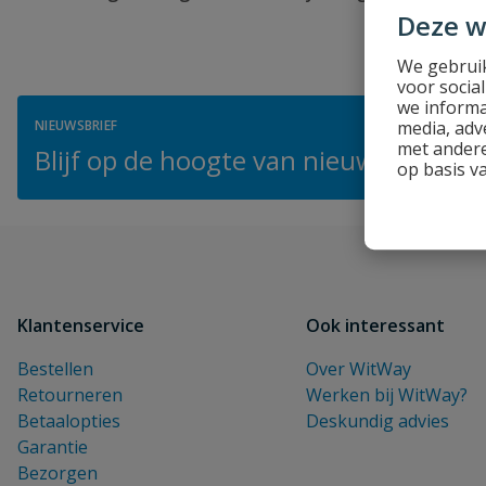
Deze w
We gebruik
voor socia
we informa
media, adv
NIEUWSBRIEF
met andere
Blijf op de hoogte van nieuwe product
op basis v
Klantenservice
Ook interessant
Bestellen
Over WitWay
Retourneren
Werken bij WitWay?
Betaalopties
Deskundig advies
Garantie
Bezorgen