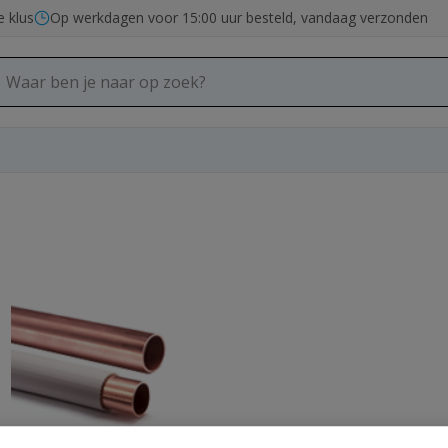
e klus
Op werkdagen voor 15:00 uur besteld, vandaag verzonden
Roodkoperen buis