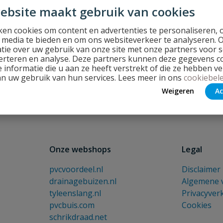
ebsite maakt gebruik van cookies
en cookies om content en advertenties te personaliseren, 
l media te bieden en om ons websiteverkeer te analyseren. 
tie over uw gebruik van onze site met onze partners voor s
erteren en analyse. Deze partners kunnen deze gegevens 
E-mailadres
 informatie die u aan ze heeft verstrekt of die ze hebben v
en en leuke acties!
an uw gebruik van hun services. Lees meer in ons
cookiebele
Weigeren
Ac
Onze webshops
Legal
pvcvoordeel.nl
Disclaimer
drainagebuizen.nl
Algemene 
tyleenslang.nl
Privacyver
pvcbuis.com
Cookies
schrikdraad.net