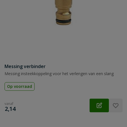
Messing verbinder
Messing insteekkoppeling voor het verlengen van een slang
Op voorraad
vanaf
€
2,14