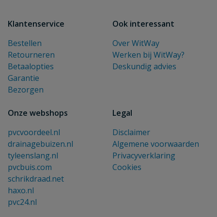
Klantenservice
Ook interessant
Bestellen
Over WitWay
Retourneren
Werken bij WitWay?
Betaalopties
Deskundig advies
Garantie
Bezorgen
Onze webshops
Legal
pvcvoordeel.nl
Disclaimer
drainagebuizen.nl
Algemene voorwaarden
tyleenslang.nl
Privacyverklaring
pvcbuis.com
Cookies
schrikdraad.net
haxo.nl
pvc24.nl