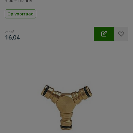
rubber mantel.
Op voorraad
vanaf
€
16,04