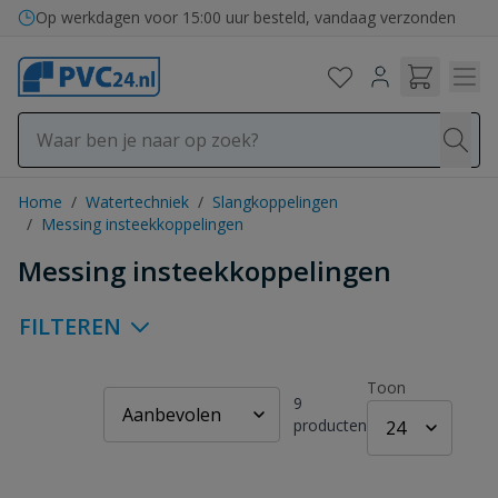
Ga naar de inhoud
Bezorging in binnen- en buitenland
Home
/
Watertechniek
/
Slangkoppelingen
/
Messing insteekkoppelingen
Messing insteekkoppelingen
FILTEREN
Toon
9
producten