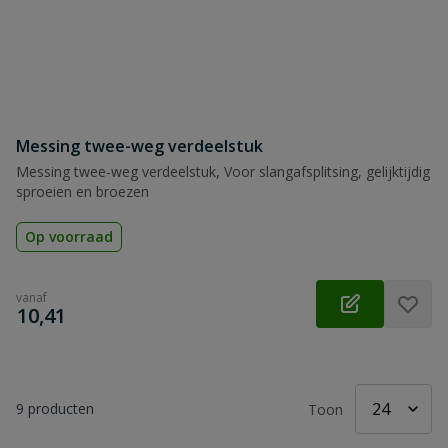
Messing twee-weg verdeelstuk
Messing twee-weg verdeelstuk, Voor slangafsplitsing, gelijktijdig
sproeien en broezen
Op voorraad
vanaf
€
10,41
9
producten
Toon