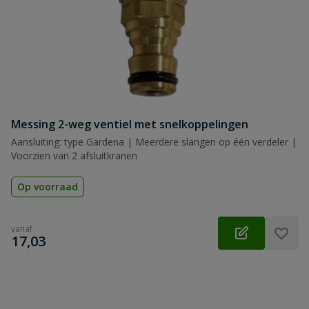
Messing 2-weg ventiel met snelkoppelingen
Aansluiting: type Gardena | Meerdere slangen op één verdeler |
Voorzien van 2 afsluitkranen
Op voorraad
vanaf
€
17,03