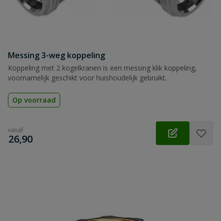
Messing 3-weg koppeling
Koppeling met 2 kogelkranen is een messing klik koppeling,
voornamelijk geschikt voor huishoudelijk gebruikt.
Op voorraad
vanaf
€
26,90