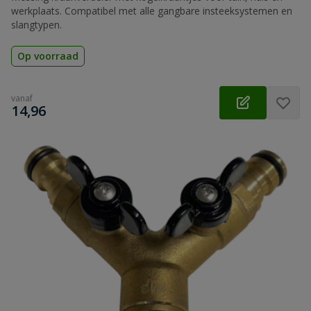
werkplaats. Compatibel met alle gangbare insteeksystemen en
slangtypen.
Op voorraad
vanaf
€
14,96