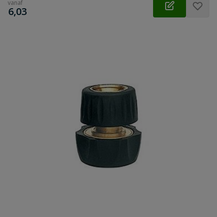
vanaf
€
6,03