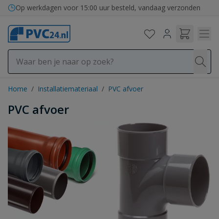
Ga naar de inhoud
Op werkdagen voor 15:00 uur besteld, vandaag verzonden
Home
/
Installatiemateriaal
/
PVC afvoer
PVC afvoer