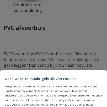
Schuifafsluiters
buitenriolering
PVC afvoerbuis
PVC24 voor al uw PVC Afvoerbuizen en Rioolbuizen.
Bent u van plan om een PVC afvoer of riolering aan te
gaan leggen? Dan bent u bij PVC24 aan het juiste
adres! Wij hebben een zeer compleet assortiment met
kwalitatieve PVC buizen en hulpstukken voor diverse
Deze website maakt gebruik van cookies
doeleinden. Alle producten in ons afvoer PVC
We gebruiken cookies om content en advertenties te personaliseren, om
assortiment voldoen aan de KOMO eisen en komen van
functies voor social media te bieden en om ons websiteverkeer te
gerenommeerde fabrikanten zoals Wavin, Pipelife e.d.
analyseren. Ook delen we informatie over uw gebruik van onze site met onze
Veel installatiemateriaal producten die u niet kunt
partners voor social media, adverteren en analyse. Deze partners kunnen
vinden in de bouwmarkten, zitten bij ons standaard in
deze gegevens combineren met andere informatie die u aan ze heeft