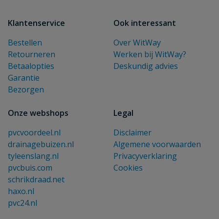
Klantenservice
Ook interessant
Bestellen
Over WitWay
Retourneren
Werken bij WitWay?
Betaalopties
Deskundig advies
Garantie
Bezorgen
Onze webshops
Legal
pvcvoordeel.nl
Disclaimer
drainagebuizen.nl
Algemene voorwaarden
tyleenslang.nl
Privacyverklaring
pvcbuis.com
Cookies
schrikdraad.net
haxo.nl
pvc24.nl