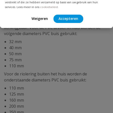
verstrekt of die ze hebben verzameld op basis van uw gebruik van hun
het assortiment!
services. Lees meer in ons
cookiebeleid
.
PVC afvoerbuis maten
Weigeren
Accepteren
De PVC afvoerbuis is bij PVC24 in diverse maten
verkrijgbaar. Voor de PVC afvoer in huis worden de
volgende diameters PVC buis gebruikt:
32 mm
40 mm
50 mm
75 mm
110 mm
Voor de riolering buiten het huis worden de
onderstaande diameters PVC buis gebruikt:
110 mm
125 mm
160 mm
200 mm
250 mm