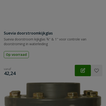
Suevia doorstroomkijkglas
Suevia doorstroom kijkglas ¾" & 1" voor controle van
doorstroming in waterleiding
Op voorraad
vanaf
€
42,24