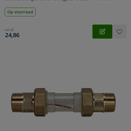
Op voorraad
vanaf
€
24,86