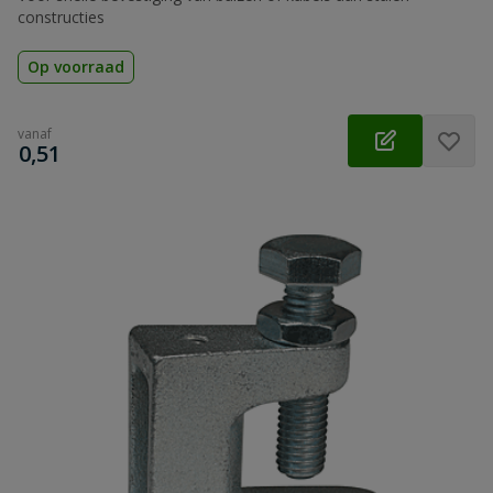
constructies
Op voorraad
vanaf
€
0,51