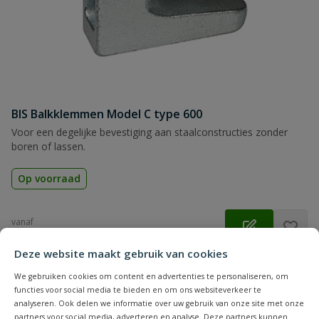
BIS Balkklemmen Model C type 600
Voor een degelijke bevestiging aan staalconstructies zonder
boren of lassen.
Op voorraad
vanaf
€
5,87
Deze website maakt gebruik van cookies
We gebruiken cookies om content en advertenties te personaliseren, om
functies voor social media te bieden en om ons websiteverkeer te
analyseren. Ook delen we informatie over uw gebruik van onze site met onze
partners voor social media, adverteren en analyse. Deze partners kunnen