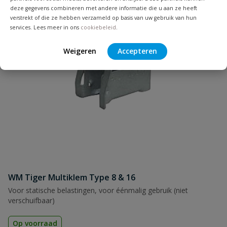
deze gegevens combineren met andere informatie die u aan ze heeft
verstrekt of die ze hebben verzameld op basis van uw gebruik van hun
services. Lees meer in ons
cookiebeleid
.
Weigeren
Accepteren
WM Tiger Multiklem Type 8 & 16
Voor statische belastingen, voor éénmalig gebruik (niet
verschuifbaar)
Op voorraad