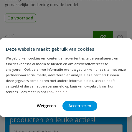
gemakkelijke bediening dmv de hendel
Op voorraad
vanaf
€
111,99
Deze website maakt gebruik van cookies
We gebruiken cookies om content en advertenties te personaliseren, om
functies voor social media te bieden en om ons websiteverkeer te
1
product
Toon
analyseren. Ook delen we informatie over uw gebruik van onze site met onze
partners voor social media, adverteren en analyse. Deze partners kunnen
deze gegevens combineren met andere informatie die u aan ze heeft
verstrekt of die ze hebben verzameld op basis van uw gebruik van hun
services. Lees meer in ons
cookiebeleid
.
NIEUWSBRIEF
Weigeren
Accepteren
Blijf op de hoogte van nieuwe
producten en leuke acties!
E-mailadres