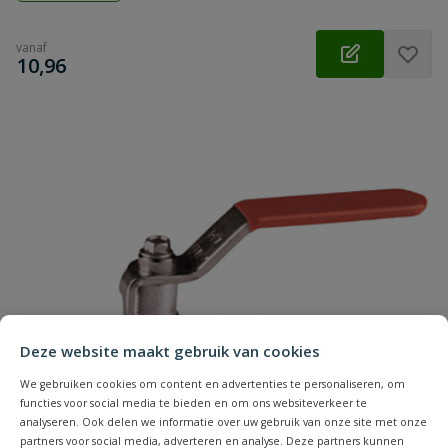
vanaf
€
10,96
Deze website maakt gebruik van cookies
We gebruiken cookies om content en advertenties te personaliseren, om
functies voor social media te bieden en om ons websiteverkeer te
analyseren. Ook delen we informatie over uw gebruik van onze site met onze
partners voor social media, adverteren en analyse. Deze partners kunnen