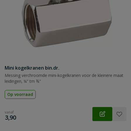
Mini kogelkranen bin.dr.
Messing verchroomde mini-kogelkranen voor de kleinere maat
leidingen, ¼" tm ¾"
Op voorraad
vanaf
€
3,90