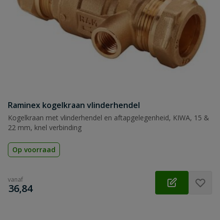
Raminex kogelkraan vlinderhendel
Kogelkraan met vlinderhendel en aftapgelegenheid, KIWA, 15 &
22 mm, knel verbinding
Op voorraad
vanaf
€
36,84