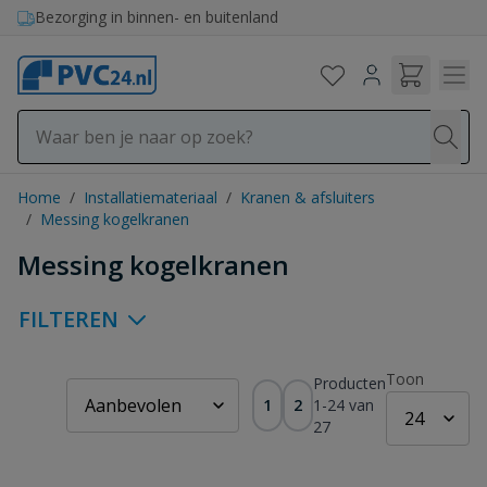
Ga naar de inhoud
Bezorging in binnen- en buitenland
Home
/
Installatiemateriaal
/
Kranen & afsluiters
/
Messing kogelkranen
Messing kogelkranen
FILTEREN
Toon
Producten
1
2
1
-
24
van
27