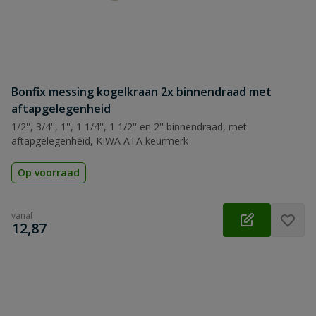
Bonfix messing kogelkraan 2x binnendraad met
aftapgelegenheid
1/2'', 3/4'', 1'', 1 1/4'', 1 1/2'' en 2'' binnendraad, met
aftapgelegenheid, KIWA ATA keurmerk
Op voorraad
vanaf
€
12,87