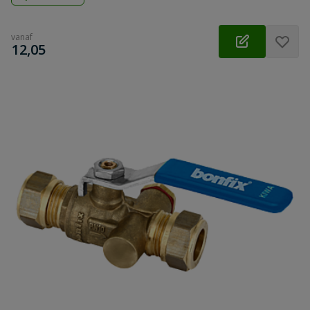
vanaf
€
12,05