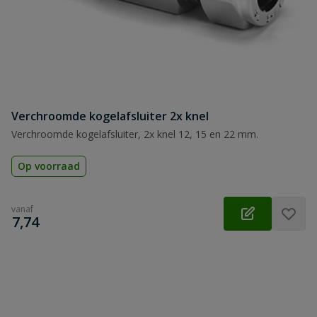
Verchroomde kogelafsluiter 2x knel
Verchroomde kogelafsluiter, 2x knel 12, 15 en 22 mm.
Op voorraad
vanaf
€
7,74