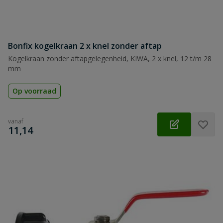
Bonfix kogelkraan 2 x knel zonder aftap
Kogelkraan zonder aftapgelegenheid, KIWA, 2 x knel, 12 t/m 28
mm
Op voorraad
vanaf
€
11,14