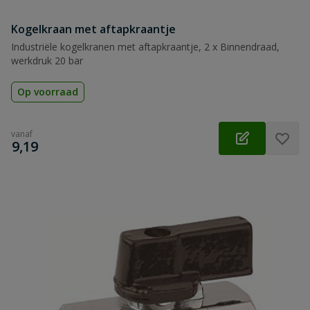
Kogelkraan met aftapkraantje
Industriële kogelkranen met aftapkraantje, 2 x Binnendraad,
werkdruk 20 bar
Op voorraad
vanaf
€
9,19