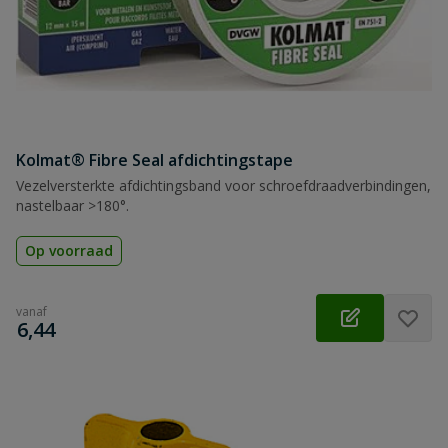
Kolmat® Fibre Seal afdichtingstape
Vezelversterkte afdichtingsband voor schroefdraadverbindingen,
nastelbaar >180°.
Op voorraad
vanaf
€
6,44