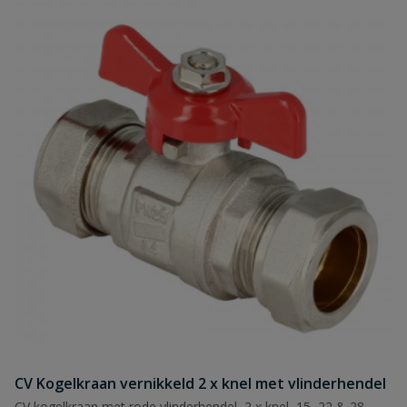
CV Kogelkraan vernikkeld 2 x knel met vlinderhendel
CV kogelkraan met rode vlinderhendel, 2 x knel, 15, 22 & 28