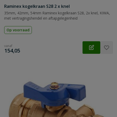
Raminex kogelkraan S28 2 x knel
35mm, 42mm, 54mm Raminex kogelkraan S28, 2x knel, KIWA,
met vertragingshendel en aftapgelegenheid
Op voorraad
vanaf
€
154,05