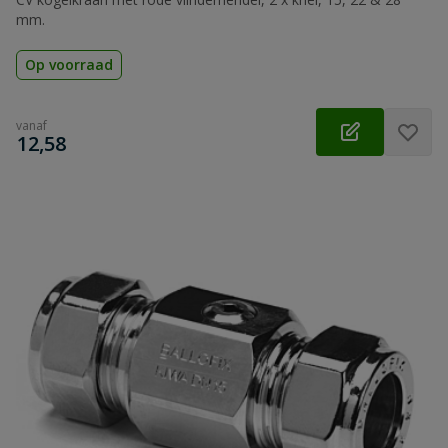
mm.
Op voorraad
vanaf
€
12,58