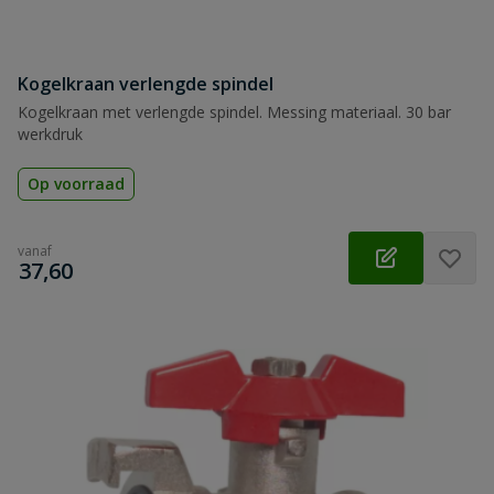
Kogelkraan verlengde spindel
Kogelkraan met verlengde spindel. Messing materiaal. 30 bar
werkdruk
Op voorraad
vanaf
€
37,60