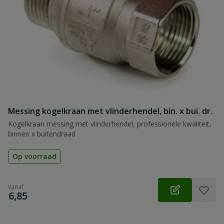
Messing kogelkraan met vlinderhendel, bin. x bui. dr.
Kogelkraan messing met vlinderhendel, professionele kwaliteit,
binnen x buitendraad
Op voorraad
vanaf
€
6,85