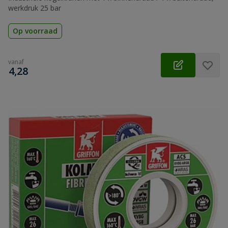
werkdruk 25 bar
Op voorraad
vanaf
€
4,28