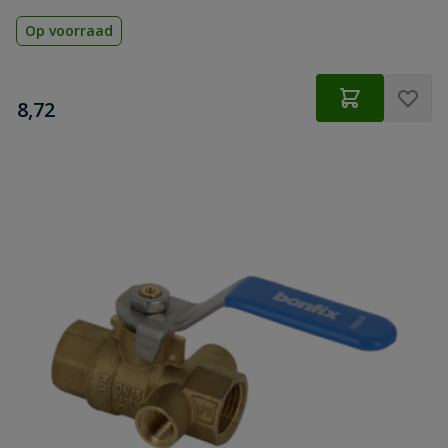
Op voorraad
€
8,72