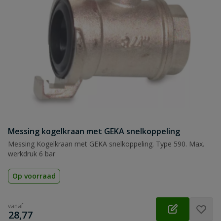
Messing kogelkraan met GEKA snelkoppeling
Messing Kogelkraan met GEKA snelkoppeling. Type 590. Max.
werkdruk 6 bar
Op voorraad
vanaf
€
28,77