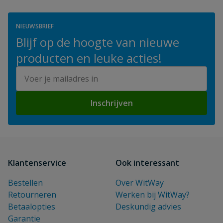
NIEUWSBRIEF
Blijf op de hoogte van nieuwe
producten en leuke acties!
E-mailadres
Inschrijven
Klantenservice
Ook interessant
Bestellen
Over WitWay
Retourneren
Werken bij WitWay?
Betaalopties
Deskundig advies
Garantie