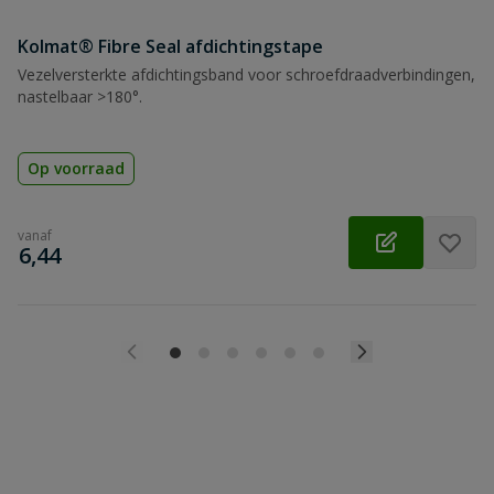
Kolmat® Fibre Seal afdichtingstape
Vezelversterkte afdichtingsband voor schroefdraadverbindingen,
nastelbaar >180°.
Op voorraad
vanaf
€
6,44