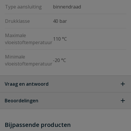
Type aansluiting
binnendraad
Drukklasse
40 bar
Maximale
110 °C
vloeistoftemperatuur
Minimale
-20 °C
vloeistoftemperatuur
Vraag en antwoord
Geen vragen
Beoordelingen
Heb je zelf ook een vraag over
Stel jouw
Bijpassende producten
Schrijf zelf een beoordeling
vraag
dit product?