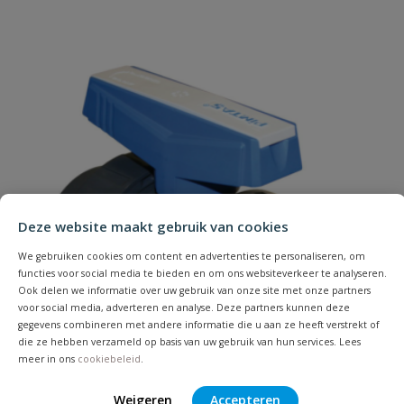
Je beoordeelt:
Kogelkraan 2 x binnendraad
Uw waardering:
Naam
Deze website maakt gebruik van cookies
We gebruiken cookies om content en advertenties te personaliseren, om
Samenvatting
functies voor social media te bieden en om ons websiteverkeer te analyseren.
Ook delen we informatie over uw gebruik van onze site met onze partners
voor social media, adverteren en analyse. Deze partners kunnen deze
Beoordeling
gegevens combineren met andere informatie die u aan ze heeft verstrekt of
die ze hebben verzameld op basis van uw gebruik van hun services. Lees
meer in ons
cookiebeleid
.
Weigeren
Accepteren