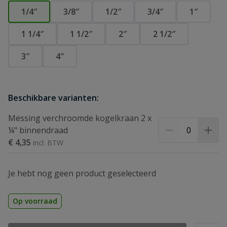
1/4″
3/8″
1/2″
3/4″
1″
1 1/4″
1 1/2″
2″
2 1/2″
3″
4″
Beschikbare varianten:
Messing verchroomde kogelkraan 2 x
¼" binnendraad
€ 4,35
Je hebt nog geen product geselecteerd
Op voorraad