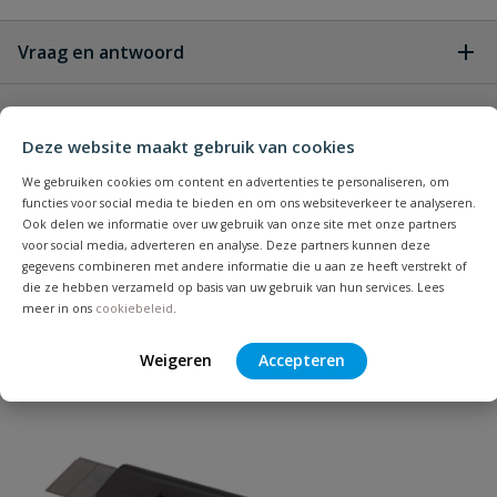
Vraag en antwoord
Geen vragen
Beoordelingen
Deze website maakt gebruik van cookies
Heb je zelf ook een vraag over
We gebruiken cookies om content en advertenties te personaliseren, om
Stel jouw
Bijpassende producten
functies voor social media te bieden en om ons websiteverkeer te analyseren.
Schrijf zelf een beoordeling
vraag
dit product?
Ook delen we informatie over uw gebruik van onze site met onze partners
voor social media, adverteren en analyse. Deze partners kunnen deze
Je beoordeelt:
Stanley FatMax PVC handzaag
gegevens combineren met andere informatie die u aan ze heeft verstrekt of
300mm
die ze hebben verzameld op basis van uw gebruik van hun services. Lees
meer in ons
cookiebeleid
.
Uw waardering:
Weigeren
Accepteren