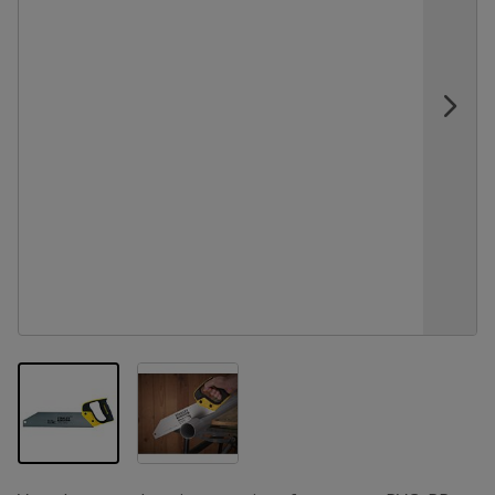
View larger image
View larger image