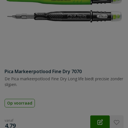
Pica Markeerpotlood Fine Dry 7070
De Pica markeerpotlood Fine Dry Long life biedt precisie zonder
slijpen.
Op voorraad
vanaf
€
4,79