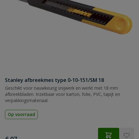
Naam
Samenvatting
Beoordeling
Stanley afbreekmes type 0-10-151/SM 18
Beoordeling versturen
Geschikt voor nauwkeurig snijwerk en werkt met 18 mm
afbreekbladen. Inzetbaar voor karton, folie, PVC, tapijt en
verpakkingsmateriaal.
Op voorraad
€
6,07