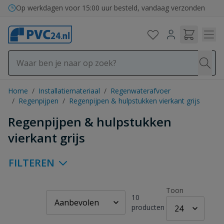
Ga naar de inhoud
Bezorging in binnen- en buitenland
Home
/
Installatiemateriaal
/
Regenwaterafvoer
/
Regenpijpen
/
Regenpijpen & hulpstukken vierkant grijs
Regenpijpen & hulpstukken
vierkant grijs
FILTEREN
Toon
10
producten