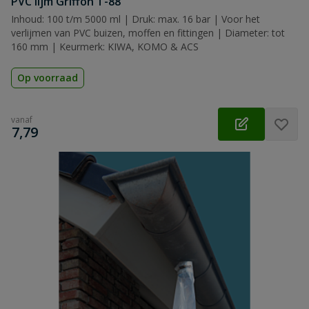
PVC lijm Griffon T-88
Inhoud: 100 t/m 5000 ml | Druk: max. 16 bar | Voor het
verlijmen van PVC buizen, moffen en fittingen | Diameter: tot
160 mm | Keurmerk: KIWA, KOMO & ACS
Op voorraad
vanaf
€
7,79