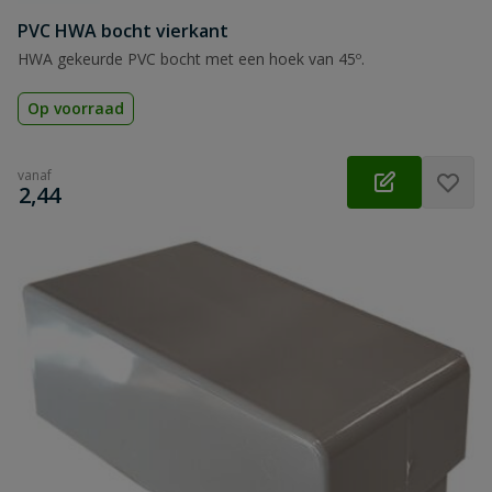
PVC HWA bocht vierkant
HWA gekeurde PVC bocht met een hoek van 45º.
Op voorraad
vanaf
€
2,44