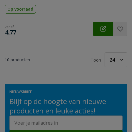
Op voorraad
vanaf
€
4,77
10
producten
Toon
NIEUWSBRIEF
Blijf op de hoogte van nieuwe
producten en leuke acties!
E-mailadres