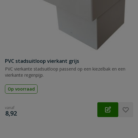
PVC stadsuitloop vierkant grijs
PVC vierkante stadsuitloop passend op een kiezelbak en een
vierkante regenpijp.
Op voorraad
vanaf
€
8,92