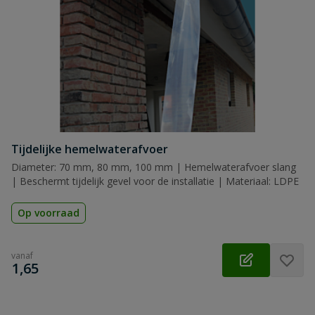
Tijdelijke hemelwaterafvoer
Diameter: 70 mm, 80 mm, 100 mm | Hemelwaterafvoer slang
| Beschermt tijdelijk gevel voor de installatie | Materiaal: LDPE
Op voorraad
vanaf
€
1,65