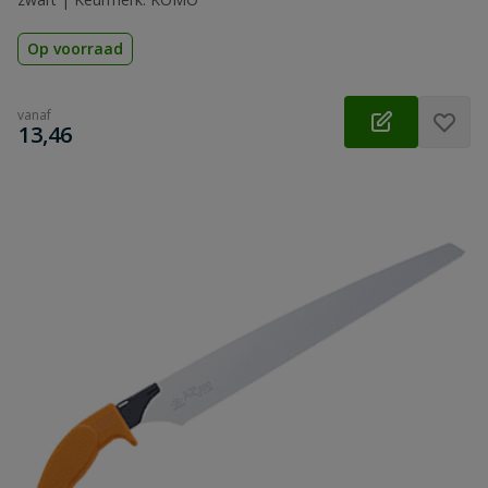
Op voorraad
vanaf
€
13,46