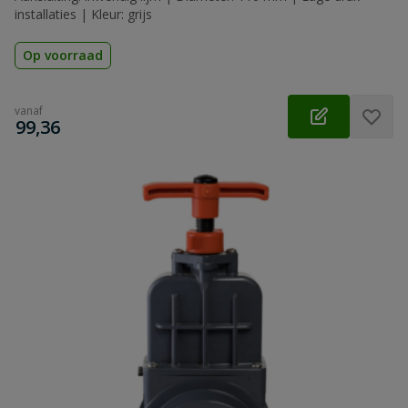
installaties | Kleur: grijs
Op voorraad
vanaf
€
99,36