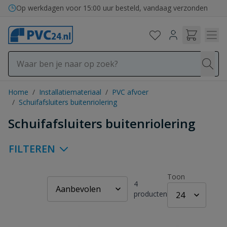
Ga naar de inhoud
Op werkdagen voor 15:00 uur besteld, vandaag verzonden
Home
/
Installatiemateriaal
/
PVC afvoer
/
Schuifafsluiters buitenriolering
Schuifafsluiters buitenriolering
FILTEREN
Toon
4
producten