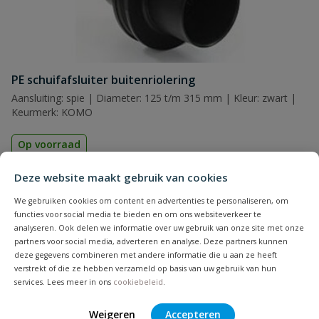
PE schuifafsluiter buitenriolering
Aansluiting: spie | Diameter: 125 t/m 315 mm | Kleur: zwart |
Keurmerk: KOMO
Op voorraad
Deze website maakt gebruik van cookies
vanaf
€
531,44
We gebruiken cookies om content en advertenties te personaliseren, om
functies voor social media te bieden en om ons websiteverkeer te
analyseren. Ook delen we informatie over uw gebruik van onze site met onze
partners voor social media, adverteren en analyse. Deze partners kunnen
deze gegevens combineren met andere informatie die u aan ze heeft
4
producten
Toon
verstrekt of die ze hebben verzameld op basis van uw gebruik van hun
services. Lees meer in ons
cookiebeleid
.
Schuifafsluiter
Weigeren
Accepteren