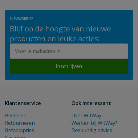
NIEUWSBRIEF
Blijf op de hoogte van nieuwe
producten en leuke acties!
E-mailadres
Inschrijven
Klantenservice
Ook interessant
Bestellen
Over WitWay
Retourneren
Werken bij WitWay?
Betaalopties
Deskundig advies
Garantie