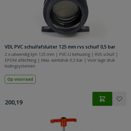
VDL PVC schuifafsluiter 125 mm rvs schuif 0,5 bar
2 x uitwendig lijm 125 mm | PVC-U behuizing | RVS schuif |
EPDM afdichting | Max. werkdruk 0,5 bar | Voor lage druk
leidingsystemen
Op voorraad
€
200,19