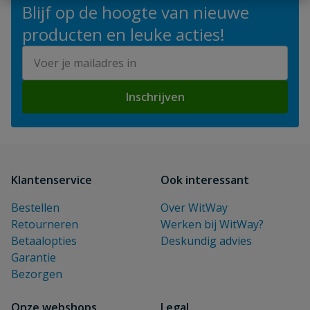
Blijf op de hoogte van nieuwe
producten en leuke acties!
E-mailadres
Inschrijven
Klantenservice
Ook interessant
Bestellen
Over WitWay
Retourneren
Werken bij WitWay?
Betaalopties
Deskundig advies
Garantie
Bezorgen
Onze webshops
Legal