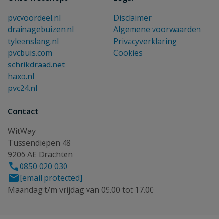
pvcvoordeel.nl
Disclaimer
drainagebuizen.nl
Algemene voorwaarden
tyleenslang.nl
Privacyverklaring
pvcbuis.com
Cookies
schrikdraad.net
haxo.nl
pvc24.nl
Contact
WitWay
Tussendiepen 48
9206 AE Drachten
0850 020 030
[email protected]
Maandag t/m vrijdag van 09.00 tot 17.00