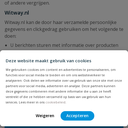
of andere vergrijpen.
Witway.nl
Witway.nl kan de door haar verzamelde persoonlijke
gegevens en clickgedrag gebruiken om het volgende te
doen:
U berichten sturen met informatie over producten
en updates die voor u nuttig of interessant kan zijn
De kwaliteit van onze website verbeteren
Deze website maakt gebruik van cookies
Prijsinformatie
We gebruiken cookies om content en advertenties te personaliseren, om
functies voor social media te bieden en om ons websiteverkeer te
Alle prijzen vermeld op de site zijn inclusief
analyseren. Ook delen we informatie over uw gebruik van onze site met onze
omzetbelasting, oftewel inclusief BTW.
partners voor social media, adverteren en analyse. Deze partners kunnen
deze gegevens combineren met andere informatie die u aan ze heeft
verstrekt of die ze hebben verzameld op basis van uw gebruik van hun
services. Lees meer in ons
cookiebeleid
.
Weigeren
Accepteren
NIEUWSBRIEF