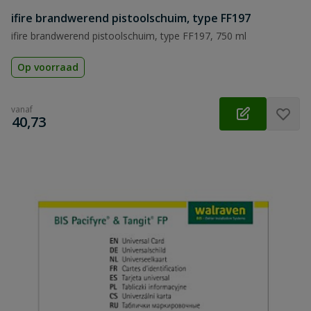
ifire brandwerend pistoolschuim, type FF197
ifire brandwerend pistoolschuim, type FF197, 750 ml
Op voorraad
vanaf
€
40,73