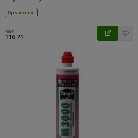
Op voorraad
vanaf
€
116,21