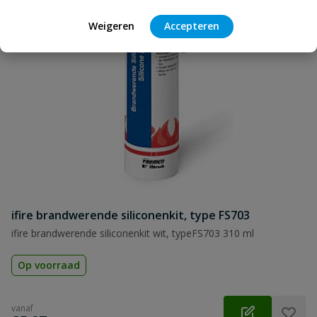
Weigeren
Accepteren
ifire brandwerende siliconenkit, type FS703
ifire brandwerende siliconenkit wit, typeFS703 310 ml
Op voorraad
vanaf