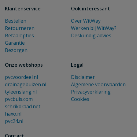
Klantenservice
Ook interessant
Bestellen
Over WitWay
Retourneren
Werken bij WitWay?
Betaalopties
Deskundig advies
Garantie
Bezorgen
Onze webshops
Legal
pvcvoordeel.nl
Disclaimer
drainagebuizen.nl
Algemene voorwaarden
tyleenslang.nl
Privacyverklaring
pvcbuis.com
Cookies
schrikdraad.net
haxo.nl
pvc24.nl
Contact