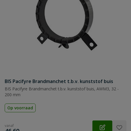
BIS Pacifyre Brandmanchet t.b.v. kunststof buis
BIS Pacifyre Brandmanchet t.b.v. kunststof buis, AWM3, 32 -
200 mm
Op voorraad
vanaf
€
46,60