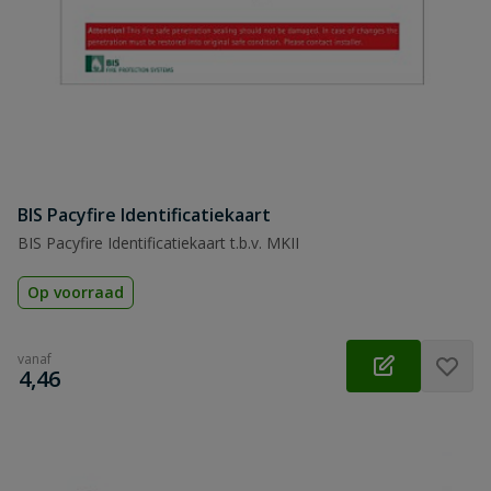
BIS Pacyfire Identificatiekaart
BIS Pacyfire Identificatiekaart t.b.v. MKII
Op voorraad
vanaf
€
4,46