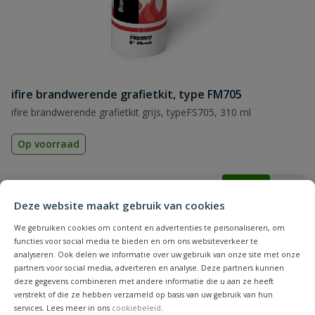
ifire brandwerende grafietkit, type FM705
ifire brandwerende grafietkit grijs, typeFS705, 310 ml
Op voorraad
vanaf
€
34,01
Deze website maakt gebruik van cookies
We gebruiken cookies om content en advertenties te personaliseren, om
functies voor social media te bieden en om ons websiteverkeer te
analyseren. Ook delen we informatie over uw gebruik van onze site met onze
partners voor social media, adverteren en analyse. Deze partners kunnen
deze gegevens combineren met andere informatie die u aan ze heeft
verstrekt of die ze hebben verzameld op basis van uw gebruik van hun
services. Lees meer in ons
cookiebeleid
.