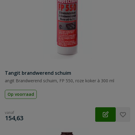
Tangit brandwerend schuim
angit Brandwerend schuim, FP 550, roze koker à 300 ml
Op voorraad
vanaf
€
154,63