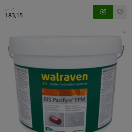
vanaf
€
183,15