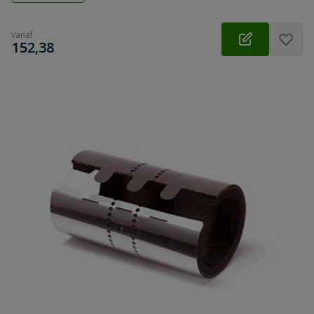
vanaf
€
152,38