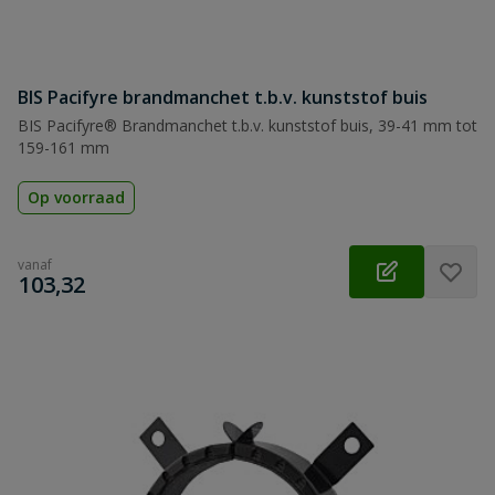
BIS Pacifyre brandmanchet t.b.v. kunststof buis
BIS Pacifyre® Brandmanchet t.b.v. kunststof buis, 39-41 mm tot
159-161 mm
Op voorraad
vanaf
€
103,32