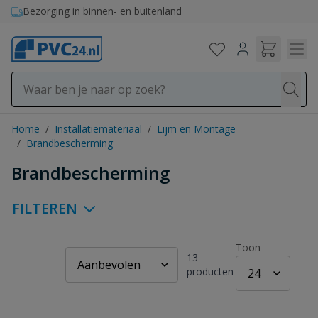
Ga naar de inhoud
Bezorging in binnen- en buitenland
Home
/
Installatiemateriaal
/
Lijm en Montage
/
Brandbescherming
Brandbescherming
FILTEREN
Toon
13
producten