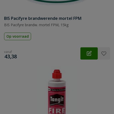
BIS Pacifyre brandwerende mortel FPM
BIS Pacifyre brandw. mortel FPM, 15kg
Op voorraad
vanaf
€
43,38