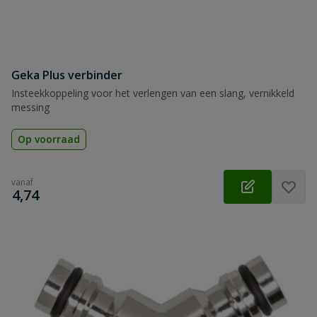
Geka Plus verbinder
Insteekkoppeling voor het verlengen van een slang, vernikkeld
messing
Op voorraad
vanaf
€
4,74