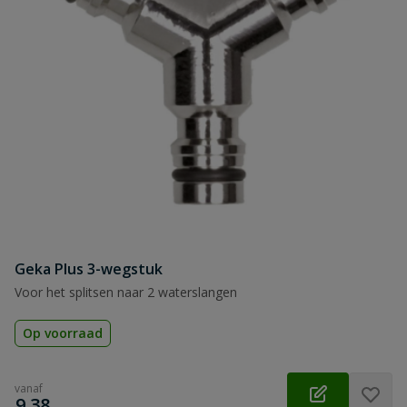
Geka Plus 3-wegstuk
Voor het splitsen naar 2 waterslangen
Op voorraad
vanaf
€
9,38