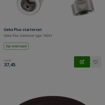
Geka Plus starterset
Geka Plus starterset type 700XY
Op voorraad
vanaf
€
37,45