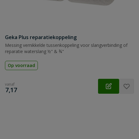
Geka Plus reparatiekoppeling
Messing vernikkelde tussenkoppeling voor slangverbinding of
reparatie waterslang ½" & ¾"
Op voorraad
vanaf
€
7,17