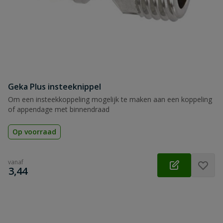
Geka Plus insteeknippel
Om een insteekkoppeling mogelijk te maken aan een koppeling
of appendage met binnendraad
Op voorraad
vanaf
€
3,44