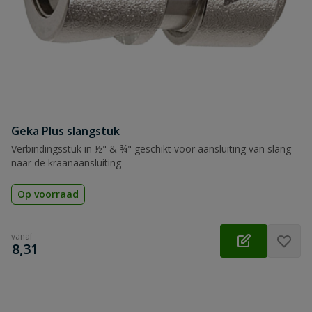
Geka Plus slangstuk
Verbindingsstuk in ½" & ¾" geschikt voor aansluiting van slang
naar de kraanaansluiting
Op voorraad
vanaf
€
8,31