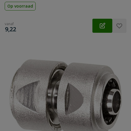
Op voorraad
vanaf
€
9,22