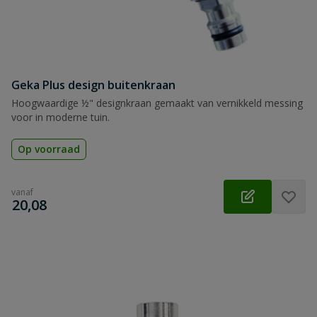
Geka Plus design buitenkraan
Hoogwaardige ½" designkraan gemaakt van vernikkeld messing
voor in moderne tuin.
Op voorraad
vanaf
€
20,08