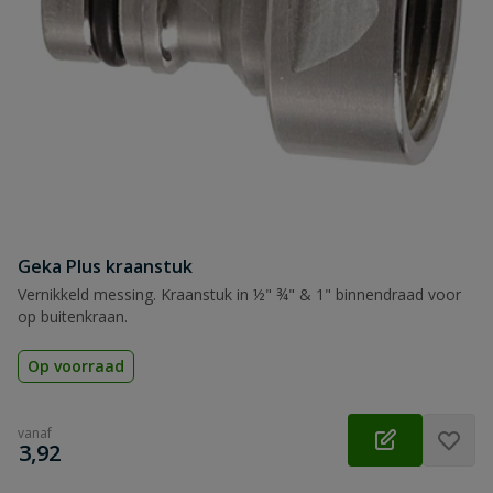
Geka Plus kraanstuk
Vernikkeld messing. Kraanstuk in ½" ¾" & 1" binnendraad voor
op buitenkraan.
Op voorraad
vanaf
€
3,92