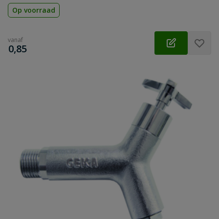
Op voorraad
vanaf
€
0,85