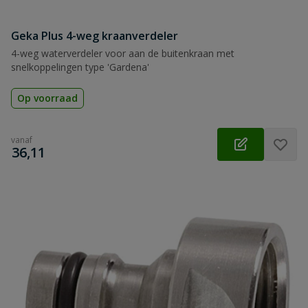
Geka Plus 4-weg kraanverdeler
4-weg waterverdeler voor aan de buitenkraan met
snelkoppelingen type 'Gardena'
Op voorraad
vanaf
€
36,11