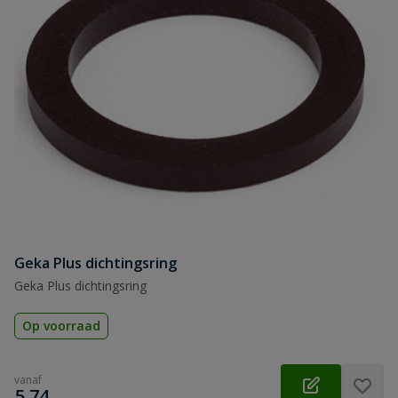
Geka Plus dichtingsring
Geka Plus dichtingsring
Op voorraad
vanaf
€
5,74