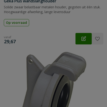
Geka Plus wandslanghouder
Solide zwaar belastbaar metalen houder, gegoten uit één stuk.
Hoogwaardige afwerking, lange levensduur
Op voorraad
vanaf
€
29,67