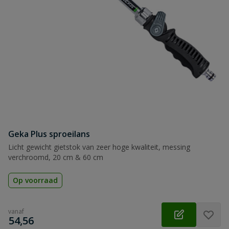
Geka Plus sproeilans
Licht gewicht gietstok van zeer hoge kwaliteit, messing
verchroomd, 20 cm & 60 cm
Op voorraad
vanaf
€
54,56