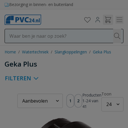
Ga naar de inhoud
Bezorging in binnen- en buitenland
Home
/
Watertechniek
/
Slangkoppelingen
/
Geka Plus
Geka Plus
FILTEREN
Toon
Producten
1
2
1
-
24
van
41