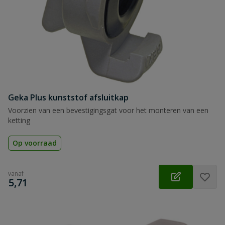
Geka Plus kunststof afsluitkap
Voorzien van een bevestigingsgat voor het monteren van een
ketting
Op voorraad
vanaf
€
5,71