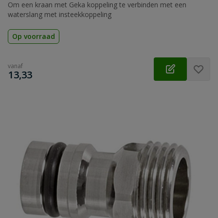
Om een kraan met Geka koppeling te verbinden met een
waterslang met insteekkoppeling
Op voorraad
vanaf
€
13,33