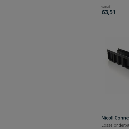
vanaf
€
63,51
Nicoll Conn
Losse onderba