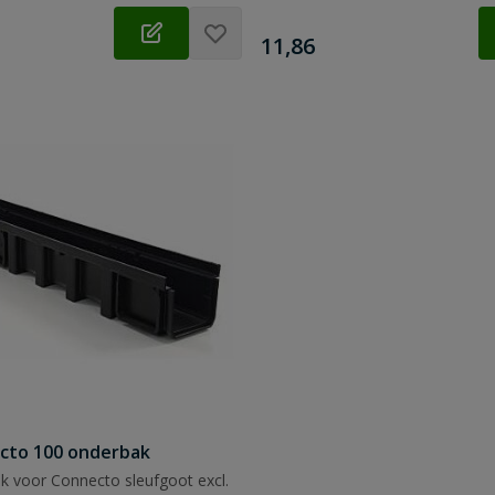
€
11,86
ecto 100 onderbak
k voor Connecto sleufgoot excl.