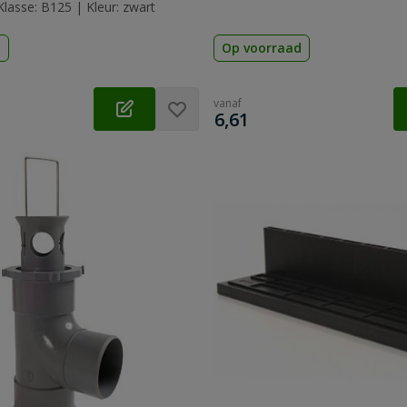
Klasse: B125 | Kleur: zwart
d
Op voorraad
vanaf
€
6,61