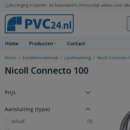
Ga naar de inhoud
Bezorging in binnen- en buitenland
Persoonlijk advies voor elk
Home
Producten
Contact
Home
/
Installatiemateriaal
/
Lijnafwatering
/
Nicoll Connecto 
Nicoll Connecto 100
Prijs
Aansluiting (type)
schuif
(9)