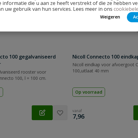
 informatie die u aan ze heeft verstrekt of die ze hebben v
an uw gebruik van hun services. Lees meer in ons
cookiebele
Weigeren
Ac
ecto 100 gegalvaniseerd
Nicoll Connecto 100 eindk
r
Nicoll eindkap voor afvoergoot 
100,uitlaat 40 mm
alvaniseerd rooster voor
necto 100, l = 100 cm.
d
Op voorraad
vanaf
€
7,96