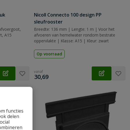
tuk
Nicoll Connecto 100 design PP
sleufrooster
afvoergoot,
Breedte: 136 mm | Lengte: 1 m | Voor het
t, A15
afvoeren van hemelwater rondom bestrate
oppervlakte | Klasse: A15 | Kleur: zwart
Op voorraad
vanaf
€
30,69
om functies
Ook delen
ocial
combineren