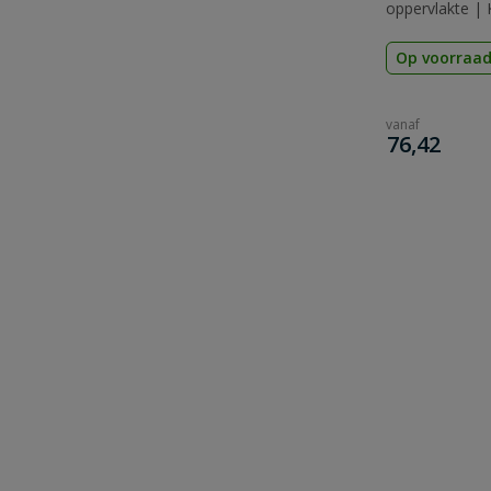
oppervlakte | 
Op voorraa
vanaf
€
76,42