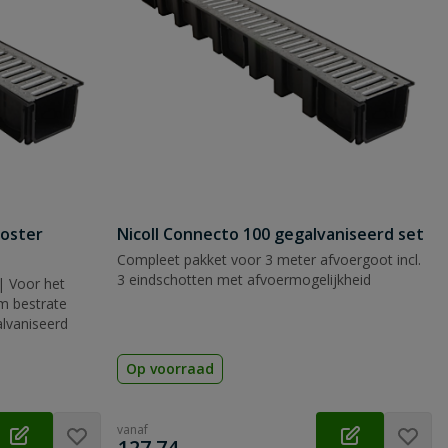
ooster
Nicoll Connecto 100 gegalvaniseerd set
Compleet pakket voor 3 meter afvoergoot incl.
3 eindschotten met afvoermogelijkheid
| Voor het
m bestrate
alvaniseerd
Op voorraad
vanaf
€
127,74