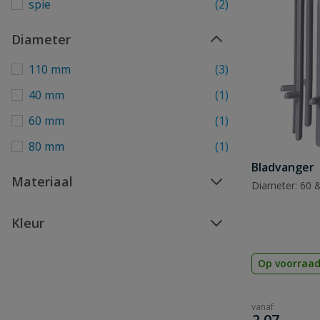
spie
(2)
Diameter
110 mm
(3)
40 mm
(1)
60 mm
(1)
80 mm
(1)
Bladvanger
Materiaal
Diameter: 60 &
Kleur
Op voorraa
vanaf
€
2,07