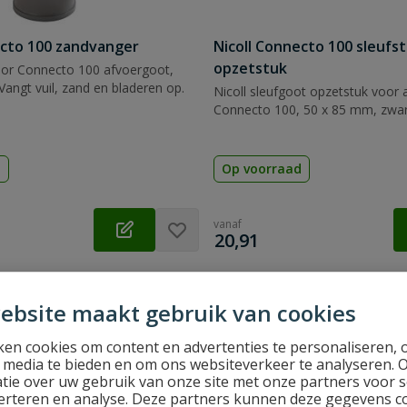
ecto 100 zandvanger
Nicoll Connecto 100 sleufs
opzetstuk
or Connecto 100 afvoergoot,
angt vuil, zand en bladeren op.
Nicoll sleufgoot opzetstuk voor 
Connecto 100, 50 x 85 mm, zwar
d
Op voorraad
vanaf
€
20,91
ebsite maakt gebruik van cookies
en cookies om content en advertenties te personaliseren, 
l media te bieden en om ons websiteverkeer te analyseren. 
tie over uw gebruik van onze site met onze partners voor s
erteren en analyse. Deze partners kunnen deze gegevens 