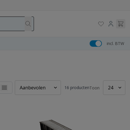
incl. BTW
16
producten
Toon