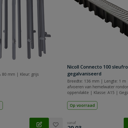
Nicoll Connecto 100 sleufr
gegalvaniseerd
 80 mm | Kleur: grijs
Breedte: 136 mm | Lengte: 1 m 
afvoeren van hemelwater rondo
oppervlakte | Klasse: A15 | Geg
d
Op voorraad
vanaf
€
29,03