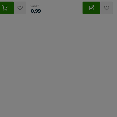
vanaf
€
0,99