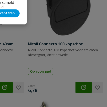
erzameld
id
.
cepteren
ap 40mm
Nicoll Connecto 100 kopschot
Connecto
Nicoll Connecto 100 kopschot voor afdichten
afvoergoot, dicht bewerkt.
Op voorraad
vanaf
€
6,78