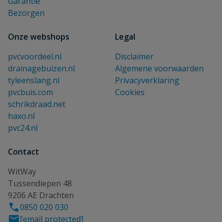
Garantie
Bezorgen
Onze webshops
Legal
pvcvoordeel.nl
Disclaimer
drainagebuizen.nl
Algemene voorwaarden
tyleenslang.nl
Privacyverklaring
pvcbuis.com
Cookies
schrikdraad.net
haxo.nl
pvc24.nl
Contact
WitWay
Tussendiepen 48
9206 AE Drachten
0850 020 030
[email protected]