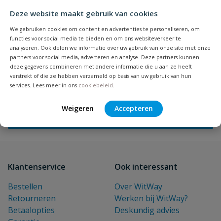
Deze website maakt gebruik van cookies
We gebruiken cookies om content en advertenties te personaliseren, om
NIEUWSBRIEF
functies voor social media te bieden en om ons websiteverkeer te
Blijf op de hoogte van nieuwe
analyseren. Ook delen we informatie over uw gebruik van onze site met onze
partners voor social media, adverteren en analyse. Deze partners kunnen
producten en leuke acties!
deze gegevens combineren met andere informatie die u aan ze heeft
E-mailadres
verstrekt of die ze hebben verzameld op basis van uw gebruik van hun
services. Lees meer in ons
cookiebeleid
.
Inschrijven
Weigeren
Accepteren
Klantenservice
Ook interessant
Bestellen
Over WitWay
Retourneren
Werken bij WitWay?
Betaalopties
Deskundig advies