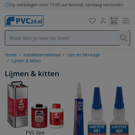
Ga naar de inhoud
Op werkdagen voor 15:00 uur besteld, vandaag verzonden
Home
/
Installatiemateriaal
/
Lijm en Montage
/
Lijmen & kitten
Lijmen & kitten
PVC lijm