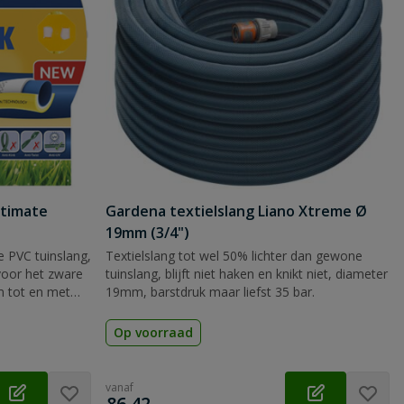
ltimate
Gardena textielslang Liano Xtreme Ø
19mm (3/4")
e PVC tuinslang,
Textielslang tot wel 50% lichter dan gewone
voor het zware
tuinslang, blijft niet haken en knikt niet, diameter
m tot en met
19mm, barstdruk maar liefst 35 bar.
meter.
Op voorraad
vanaf
€
86,42