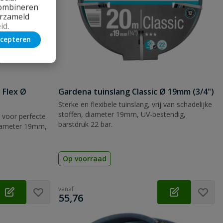
combineren
erzameld
id
.
cepteren
 Flex Ø
Gardena tuinslang Classic Ø 19mm (3/4")
Sterke en flexibele tuinslang, vrij van schadelijke
stoffen, diameter 19mm, UV-bestendig,
 voor perfecte
barstdruk 22 bar.
diameter 19mm,
Op voorraad
vanaf
€
55,76