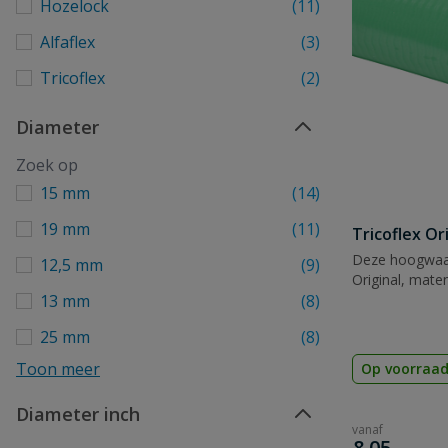
Hozelock
(11)
Alfaflex
(3)
Tricoflex
(2)
Diameter
15 mm
(14)
19 mm
(11)
Tricoflex Or
Deze hoogwaar
12,5 mm
(9)
Original, mat
13 mm
(8)
25 mm
(8)
Toon meer
Op voorraa
Diameter inch
vanaf
€
8,05