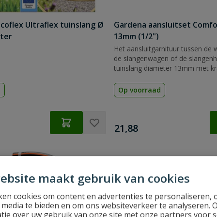
coflex Ultraflex tuinslang Ø
Gardena aansluitset Comfo
ter
13mm (1/2")
Het aansluitgarnituur tussen de 
de slangenwagen of de slangenh
tuinslang diameter 13mm met kr
waterstop.
d
Op voorraad
€
21,88
ebsite maakt gebruik van cookies
en cookies om content en advertenties te personaliseren, 
l media te bieden en om ons websiteverkeer te analyseren. 
tie over uw gebruik van onze site met onze partners voor s