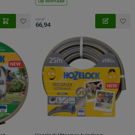
Op voorraad
vanaf
€
66,94