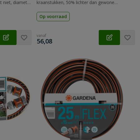
kt niet, diameter
kraanstukken, 50% lichter dan gewone
ar.
tuinslang, barstdruk 22 bar.
Op voorraad
vanaf
€
56,08