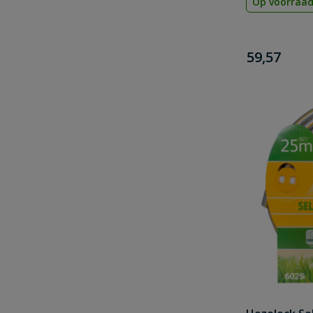
Op voorraa
€
59,57