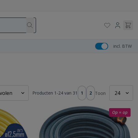
incl. BTW
Producten
1
-
24
van
31
1
2
Toon
Op = op