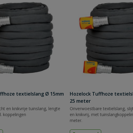
ffhoze textielslang Ø 15mm
Hozelock Tuffhoze textiel
25 meter
licht en knikvrije tuinslang, lengte
Onverwoestbare textielslang, slijt
l. koppelingen
en knikvrij, met tuinslangkoppeli
meter.