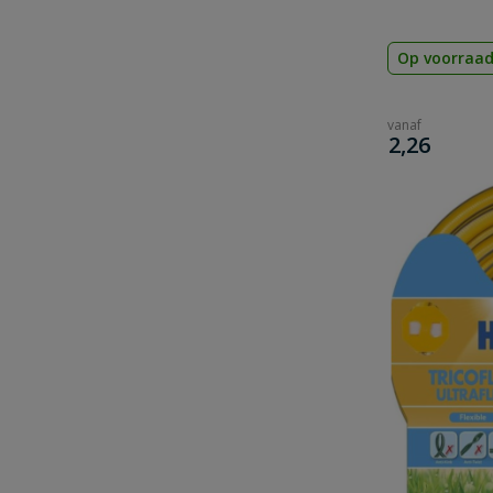
Op voorraa
vanaf
€
2,26