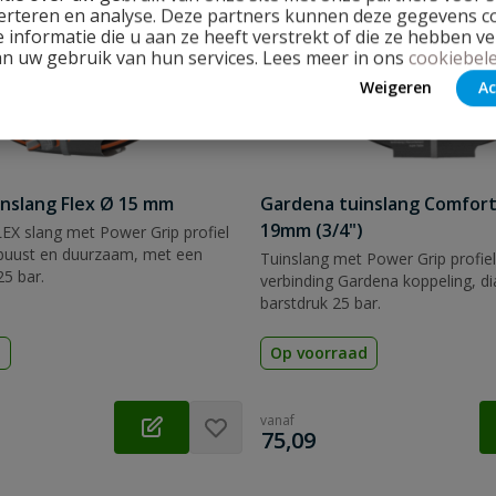
erteren en analyse. Deze partners kunnen deze gegevens 
 informatie die u aan ze heeft verstrekt of die ze hebben v
an uw gebruik van hun services. Lees meer in ons
cookiebele
Weigeren
Ac
nslang Flex Ø 15 mm
Gardena tuinslang Comfort
19mm (3/4")
EX slang met Power Grip profiel
obuust en duurzaam, met een
Tuinslang met Power Grip profiel
25 bar.
verbinding Gardena koppeling, 
barstdruk 25 bar.
d
Op voorraad
vanaf
€
75,09