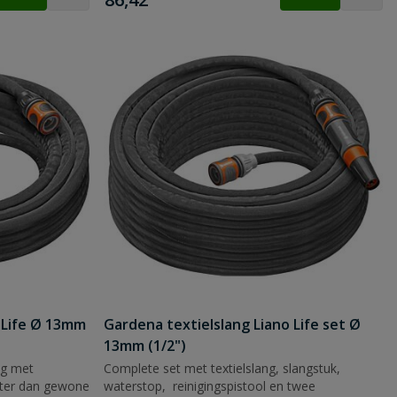
 Life Ø 13mm
Gardena textielslang Liano Life set Ø
13mm (1/2")
ang met
Complete set met textielslang, slangstuk,
hter dan gewone
waterstop, reinigingspistool en twee