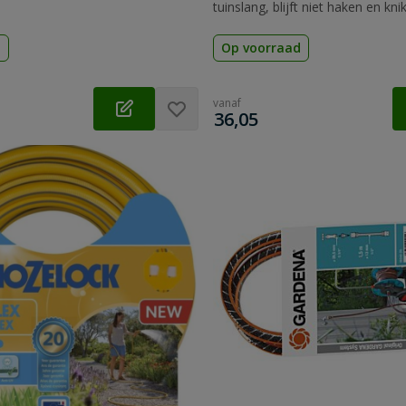
tuinslang, blijft niet haken en kni
13mm (1/2 inch), barstdruk 22 b
d
Op voorraad
vanaf
€
36,05