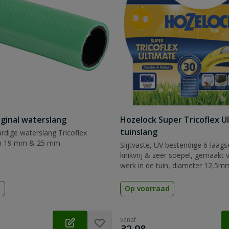
iginal waterslang
Hozelock Super Tricoflex U
tuinslang
dige waterslang Tricoflex
en 19 mm & 25 mm.
Slijtvaste, UV bestendige 6-laags
knikvrij & zeer soepel, gemaakt 
werk in de tuin, diameter 12,5m
25mm, lengte 10 tot en met 50 
d
Op voorraad
vanaf
€
32,98