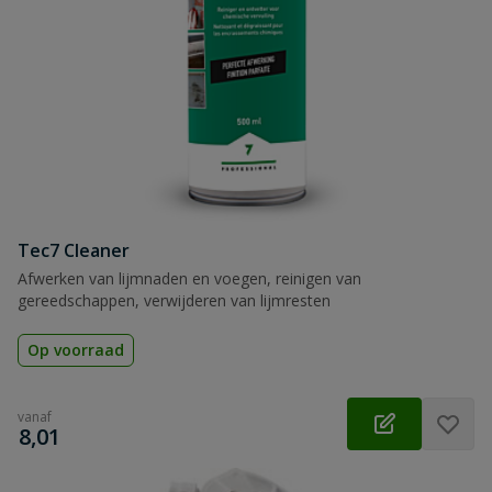
Tec7 Cleaner
Afwerken van lijmnaden en voegen, reinigen van
gereedschappen, verwijderen van lijmresten
Op voorraad
vanaf
€
8,01