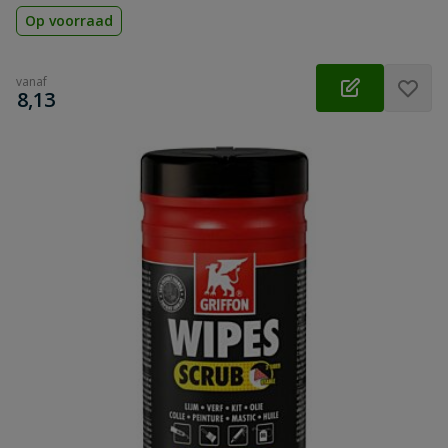
Op voorraad
vanaf
€
8,13