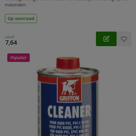
materialen
Op voorraad
vanaf
€
7,64
Populair