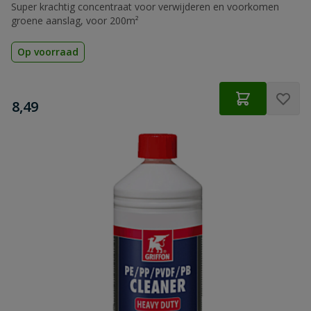
Super krachtig concentraat voor verwijderen en voorkomen
groene aanslag, voor 200m²
Op voorraad
€
8,49