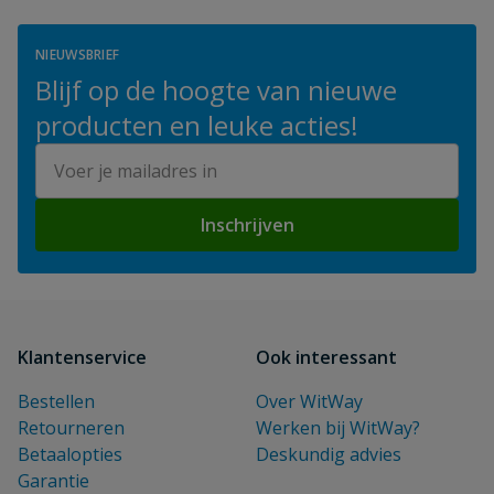
NIEUWSBRIEF
Blijf op de hoogte van nieuwe
producten en leuke acties!
E-mailadres
Inschrijven
Klantenservice
Ook interessant
Bestellen
Over WitWay
Retourneren
Werken bij WitWay?
Betaalopties
Deskundig advies
Garantie