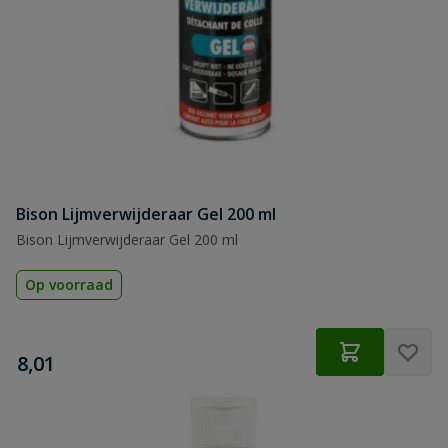
Bison Lijmverwijderaar Gel 200 ml
Bison Lijmverwijderaar Gel 200 ml
Op voorraad
€
8,01