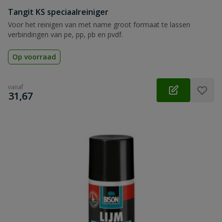
Tangit KS speciaalreiniger
Voor het reinigen van met name groot formaat te lassen
verbindingen van pe, pp, pb en pvdf.
Op voorraad
vanaf
€
31,67