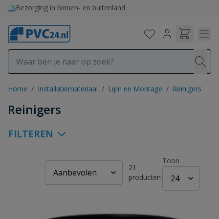
Ga naar de inhoud
Bezorging in binnen- en buitenland
Home
/
Installatiemateriaal
/
Lijm en Montage
/
Reinigers
Reinigers
FILTEREN
Toon
21
producten