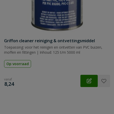
Griffon cleaner reiniging & ontvettingsmiddel
Toepassing: voor het reinigen en ontvetten van PVC buizen,
moffen en fittingen | Inhoud: 125 t/m 5000 ml
Op voorraad
vanaf
€
8,24