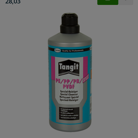
€
28,03