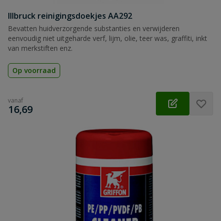
Illbruck reinigingsdoekjes AA292
Bevatten huidverzorgende substanties en verwijderen
eenvoudig niet uitgeharde verf, lijm, olie, teer was, graffiti, inkt
van merkstiften enz.
Op voorraad
vanaf
€
16,69