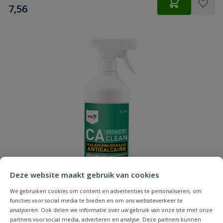
€
7,56
Deze website maakt gebruik van cookies
We gebruiken cookies om content en advertenties te personaliseren, om
functies voor social media te bieden en om ons websiteverkeer te
analyseren. Ook delen we informatie over uw gebruik van onze site met onze
partners voor social media, adverteren en analyse. Deze partners kunnen