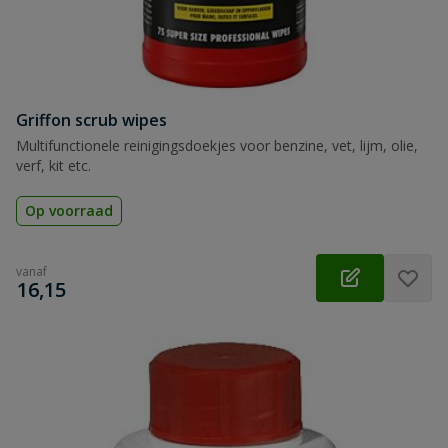
Griffon scrub wipes
Multifunctionele reinigingsdoekjes voor benzine, vet, lijm, olie,
verf, kit etc.
Op voorraad
vanaf
€
16,15