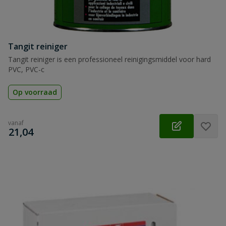
Tangit reiniger
Tangit reiniger is een professioneel reinigingsmiddel voor hard
PVC, PVC-c
Op voorraad
vanaf
€
21,04