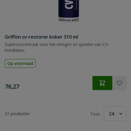
Griffon cv-restorer koker 310 ml
Superconcentraat voor het reinigen en spoelen van CV-
installaties.
Op voorraad
€
76,27
21
producten
Toon