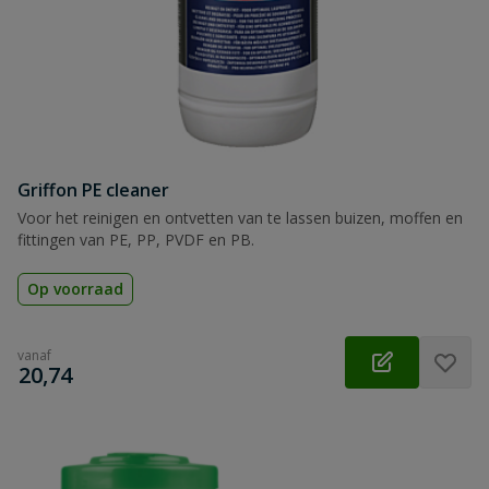
Griffon PE cleaner
Voor het reinigen en ontvetten van te lassen buizen, moffen en
fittingen van PE, PP, PVDF en PB.
Op voorraad
vanaf
€
20,74