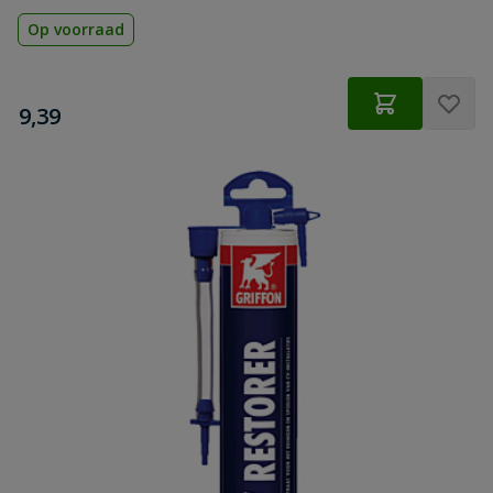
Op voorraad
€
9,39