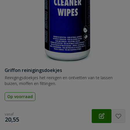
Griffon reinigingsdoekjes
Reinigingsdoekjes het reinigen en ontvetten van te lassen
buizen, moffen en fittingen.
Op voorraad
vanaf
€
20,55