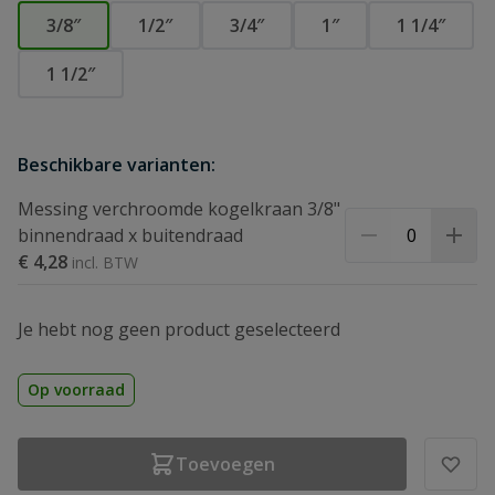
3/8″
1/2″
3/4″
1″
1 1/4″
1 1/2″
Beschikbare varianten:
Messing verchroomde kogelkraan 3/8"
binnendraad x buitendraad
€ 4,28
Je hebt nog geen product geselecteerd
Op voorraad
Toevoegen