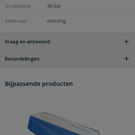
Drukklasse
40 bar
Materiaal
messing
Vraag en antwoord
Geen vragen
Beoordelingen
Heb je zelf ook een vraag over
Stel jouw
Bijpassende producten
Schrijf zelf een beoordeling
vraag
dit product?
Je beoordeelt:
Kogelkraan binnen x buitendraad
Uw waardering: