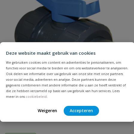
Naam
Samenvatting
Deze website maakt gebruik van cookies
Beoordeling
We gebruiken cookies om content en advertenties te personaliseren, om
functies voor social media te bieden en om ons websiteverkeer te analyseren.
Ook delen we informatie over uw gebruik van onze site met onze partners
voor social media, adverteren en analyse. Deze partners kunnen deze
gegevens combineren met andere informatie die u aan ze heeft verstrekt of
die ze hebben verzameld op basis van uw gebruik van hun services. Lees
meer in ons
cookiebeleid
.
Beoordeling versturen
PVC kogelkraan type Industrie
Weigeren
Accepteren
Diameter: 20 t/m 110 mm | Drukklasse: 16 bar | O-ring: epdm |
Aansluiting: inwendig lijm | Volle doorlaat