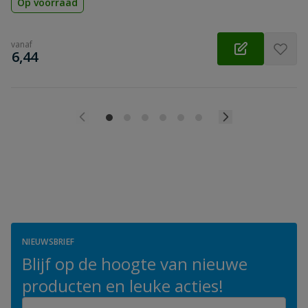
Op voorraad
vanaf
€
6,44
NIEUWSBRIEF
Blijf op de hoogte van nieuwe
producten en leuke acties!
E-mailadres