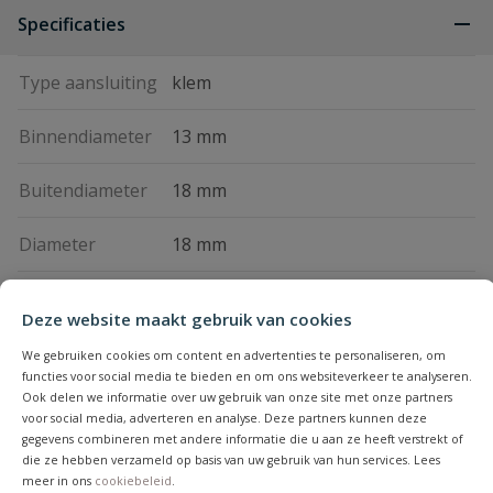
Specificaties
Type aansluiting
klem
Binnendiameter
13 mm
Buitendiameter
18 mm
Diameter
18 mm
Drukklasse
1,5 bar
Deze website maakt gebruik van cookies
Kleur
zwart
We gebruiken cookies om content en advertenties te personaliseren, om
functies voor social media te bieden en om ons websiteverkeer te analyseren.
Ook delen we informatie over uw gebruik van onze site met onze partners
Geschikt voor
ja
voor social media, adverteren en analyse. Deze partners kunnen deze
boven de grond
gegevens combineren met andere informatie die u aan ze heeft verstrekt of
die ze hebben verzameld op basis van uw gebruik van hun services. Lees
meer in ons
cookiebeleid
.
Geschikt voor