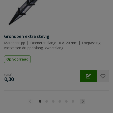
Beoordeling
Beoordeling versturen
Grondpen extra stevig
Materiaal: pp | Diameter slang: 16 & 20 mm | Toepassing:
vastzetten druppelslang, zweetslang
Op voorraad
vanaf
€
0,30