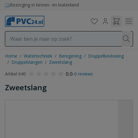
Ga naar de inhoud
Bezorging in binnen- en buitenland
Home
/
Watertechniek
/
Beregening
/
Druppelbevloeiing
/
Druppelslangen
/
Zweetslang
0.0
-
Artikel 640
0 reviews
Zweetslang