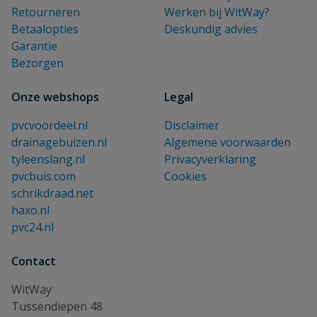
Retourneren
Werken bij WitWay?
Betaalopties
Deskundig advies
Garantie
Bezorgen
Onze webshops
Legal
pvcvoordeel.nl
Disclaimer
drainagebuizen.nl
Algemene voorwaarden
tyleenslang.nl
Privacyverklaring
pvcbuis.com
Cookies
schrikdraad.net
haxo.nl
pvc24.nl
Contact
WitWay
Tussendiepen 48