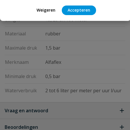
ja
onder de grond
Weigeren
Accepteren
Lengte
15, 25 en 100 meter
Materiaal
rubber
Maximale druk
1,5 bar
Merknaam
Alfaflex
Minimale druk
0,5 bar
Waterverbruik
2 tot 6 liter per meter per uur l/uur
Vraag en antwoord
Geen vragen
Beoordelingen