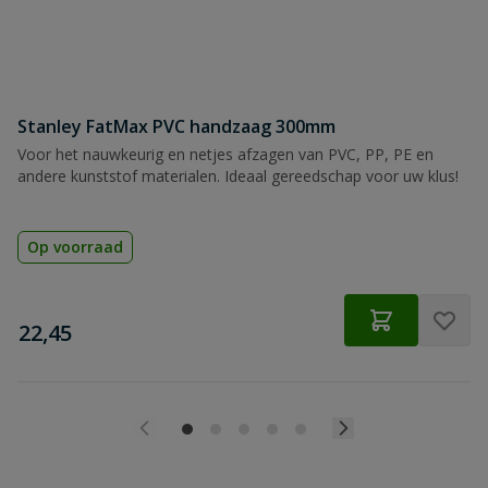
Stanley FatMax PVC handzaag 300mm
Voor het nauwkeurig en netjes afzagen van PVC, PP, PE en
andere kunststof materialen. Ideaal gereedschap voor uw klus!
Op voorraad
€
22,45