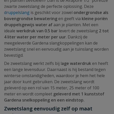
en planten bevloeien? Dan is de Alfapore 1/2" poreuze
zwarte zweetslang de perfecte oplossing. Deze
druppelslang
is geschikt voor zowel
ondergrondse als
bovengrondse bewatering
en geeft via
kleine poriën
druppelsgewijs water af
aan je planten. Met een
ideale
werkdruk van 0.5 bar
levert de zweetslang
2 tot
4 liter water per meter per uur
. Dankzij de
meegeleverde Gardena slangkoppelingen kan de
zweetslang snel en eenvoudig aan je tuinslang worden
bevestigd.
De zweetslang werkt zelfs bij l
age waterdruk
en heeft
een lange levensduur. Daarnaast is hij bestand tegen
winterse omstandigheden, waardoor je hem het hele
jaar door kunt gebruiken. De zweetslang wordt
geleverd op een rol van 15 meter, 25 meter of 100
meter en wordt compleet
geleverd met 1 kunststof
Gardena snelkoppeling en een eindstop.
Zweetslang eenvoudig zelf op maat