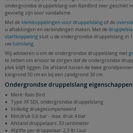
ondergrondse druppelslang van RainBird zeer geschikt vo
gevoelig zijn voor vandalisme.
Met de
klemkoppelingen voor druppelslang
of de
overste
u aftakkingen en verbindingen maken. Met de
druppelsl
startkoppeling
sluit u de ondergrondse druppelslang in 1
uw
tuinslang
.
Wij adviseren u om de ondergrondse druppelslang met
g
te zetten om ervoor te zorgen dat de ondergrondse drupp
plek blijft liggen. De afstand tussen de twee grondpennen 
kleigrond 50 cm en bij een zandgrond 30 cm.
Ondergrondse druppelslang eigenschappen
Merk: Rain Bird
Type: XF SDI, ondergrondse druppelslang
Volledig drukgecompenseerd
Min.druk 0,6 bar - max. druk 4 bar
Afstand druppelaars: 33 centimeter
Afgifte per druppelaar: 2,3 ltr./uur