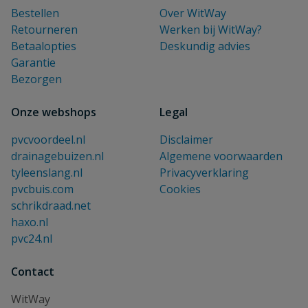
Bestellen
Over WitWay
Retourneren
Werken bij WitWay?
Betaalopties
Deskundig advies
Garantie
Bezorgen
Onze webshops
Legal
pvcvoordeel.nl
Disclaimer
drainagebuizen.nl
Algemene voorwaarden
tyleenslang.nl
Privacyverklaring
pvcbuis.com
Cookies
schrikdraad.net
haxo.nl
pvc24.nl
Contact
WitWay