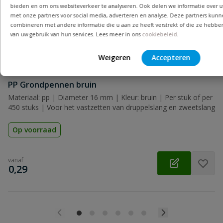
bieden en om ons websiteverkeer te analyseren. Ook delen we informatie over u
Beoordeling
met onze partners voor social media, adverteren en analyse. Deze partners kun
combineren met andere informatie die u aan ze heeft verstrekt of die ze hebbe
van uw gebruik van hun services. Lees meer in ons
cookiebeleid
.
Weigeren
Accepteren
Beoordeling versturen
PP Grondpennen bruin
Materiaal: pp | Diameter 16 mm | Kleur: bruin | Per stuk of per
450 stuks | Voor het vastzetten van druppelslang en zweetslang
Op voorraad
vanaf
€
0,29