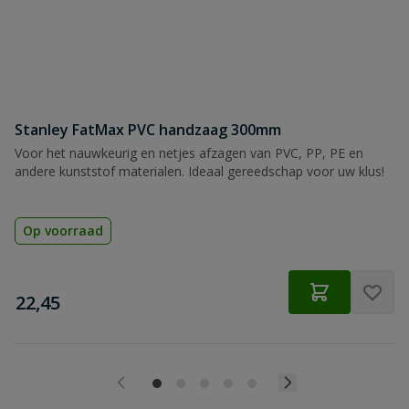
Stanley FatMax PVC handzaag 300mm
Voor het nauwkeurig en netjes afzagen van PVC, PP, PE en
andere kunststof materialen. Ideaal gereedschap voor uw klus!
Op voorraad
€
22,45