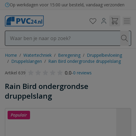
Ga naar de inhoud
Bezorging in binnen- en buitenland
Home
/
Watertechniek
/
Beregening
/
Druppelbevloeiing
/
Druppelslangen
/
Rain Bird ondergrondse druppelslang
0.0
-
Artikel 639
0 reviews
Rain Bird ondergrondse
druppelslang
Populair