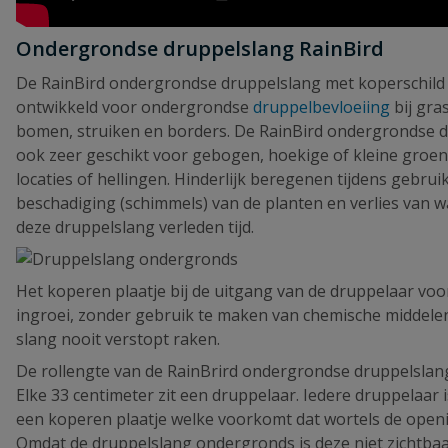
Ondergrondse druppelslang RainBird
De RainBird ondergrondse druppelslang met koperschild i
ontwikkeld voor ondergrondse
druppelbevloeiing
bij gra
bomen, struiken en borders. De RainBird ondergrondse d
ook zeer geschikt voor gebogen, hoekige of kleine groe
locaties of hellingen. Hinderlijk beregenen tijdens gebruik
beschadiging (schimmels) van de planten en verlies van w
deze druppelslang verleden tijd.
Het koperen plaatje bij de uitgang van de druppelaar vo
ingroei, zonder gebruik te maken van chemische middelen
slang nooit verstopt raken.
De rollengte van de RainBrird ondergrondse druppelslang
Elke 33 centimeter zit een druppelaar. Iedere druppelaar 
een koperen plaatje welke voorkomt dat wortels de open
Omdat de druppelslang ondergronds is deze niet zichtbaar