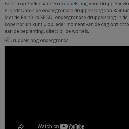
Bent u op zoek naar een
druppelslang
voor druppelbevlo
grond? Dan is de ondergrondse druppelslang van RainBird
Met de RainBird XF SDI ondergrondse druppelslang in de 
koper/bruin kunt u op ieder moment van de dag onzicht
aan de beplanting, direct bij de wortels.