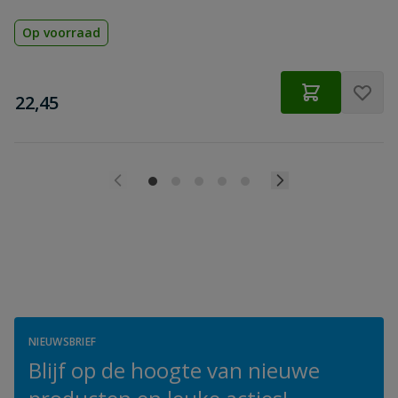
Op voorraad
€
22,45
NIEUWSBRIEF
Blijf op de hoogte van nieuwe