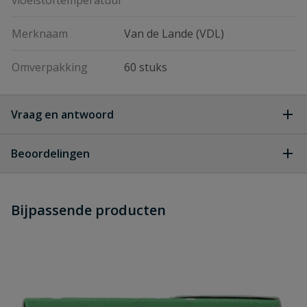
vloeistoftemperatuur
Merknaam
Van de Lande (VDL)
Omverpakking
60 stuks
Vraag en antwoord
Geen vragen
Beoordelingen
Heb je zelf ook een vraag over
Stel jouw
Bijpassende producten
Schrijf zelf een beoordeling
vraag
dit product?
Je beoordeelt:
VDL buisklem 90 mm met beugel
Uw waardering: