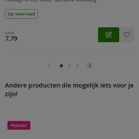
Op voorraad
vanaf
€
7,79
Andere producten die mogelijk iets voor je
zijn!
Populair