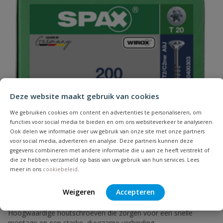
Naam
Samenvatting
Deze website maakt gebruik van cookies
We gebruiken cookies om content en advertenties te personaliseren, om
Beoordeling
functies voor social media te bieden en om ons websiteverkeer te analyseren.
Ook delen we informatie over uw gebruik van onze site met onze partners
voor social media, adverteren en analyse. Deze partners kunnen deze
gegevens combineren met andere informatie die u aan ze heeft verstrekt of
die ze hebben verzameld op basis van uw gebruik van hun services. Lees
meer in ons
cookiebeleid
.
Beoordeling versturen
Spax spaanplaatschroeven T-STAR verzinkt
Weigeren
Accepteren
deeldraad
Hoogwaardige houtschroeven die zorgen voor een snelle
montage en een sterke, duurzame verbinding.