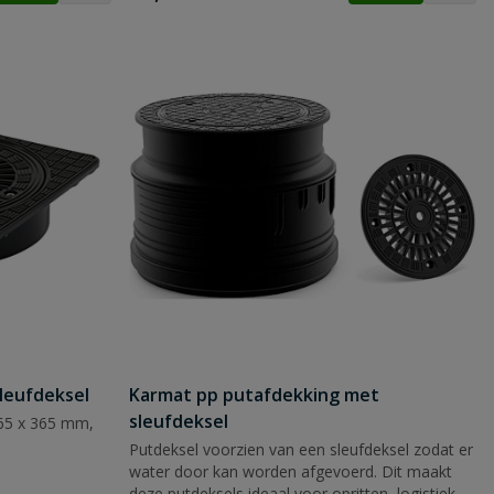
leufdeksel
Karmat pp putafdekking met
sleufdeksel
365 x 365 mm,
Putdeksel voorzien van een sleufdeksel zodat er
water door kan worden afgevoerd. Dit maakt
deze putdeksels ideaal voor opritten, logistieke