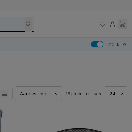
incl. BTW
13
producten
Toon