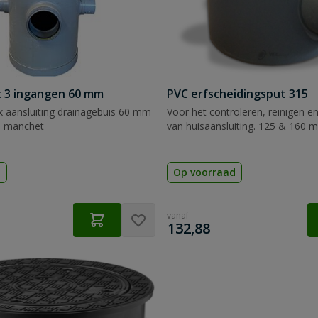
 3 ingangen 60 mm
PVC erfscheidingsput 315
x aansluiting drainagebuis 60 mm
Voor het controleren, reinigen e
m manchet
van huisaansluiting. 125 & 160
d
Op voorraad
vanaf
€
132,88