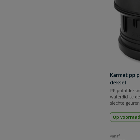
Karmat pp p
deksel
PP putafdekkin
waterdichte de
slechte geuren 
Op voorraa
vanaf