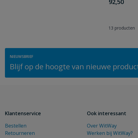
€
92,50
13
producten
NIEUWSBRIEF
Blijf op de hoogte van nieuwe product
Klantenservice
Ook interessant
Bestellen
Over WitWay
Retourneren
Werken bij WitWay?