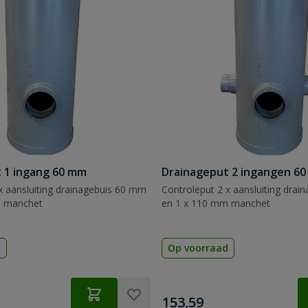
 1 ingang 60 mm
Drainageput 2 ingangen 6
x aansluiting drainagebuis 60 mm
Controleput 2 x aansluiting dra
m manchet
en 1 x 110 mm manchet
d
Op voorraad
€
153,59