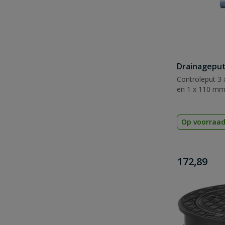
Drainageput
Controleput 3 
en 1 x 110 m
Op voorraa
€
172,89