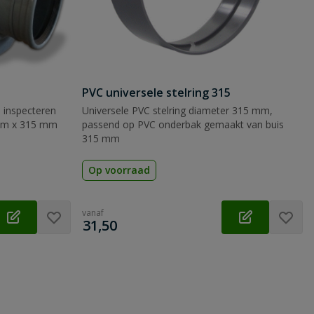
PVC universele stelring 315
n inspecteren
Universele PVC stelring diameter 315 mm,
 mm x 315 mm
passend op PVC onderbak gemaakt van buis
315 mm
Op voorraad
vanaf
€
31,50