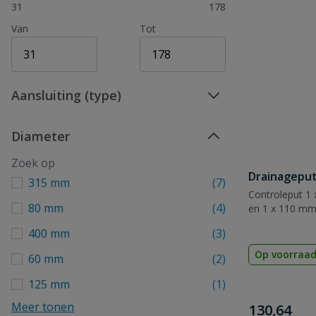
31
178
Van
Tot
Aansluiting (type)
Diameter
Drainageput
315 mm
(7)
Controleput 1 
80 mm
(4)
en 1 x 110 m
400 mm
(3)
Op voorraa
60 mm
(2)
125 mm
(1)
Meer tonen
€
130,64