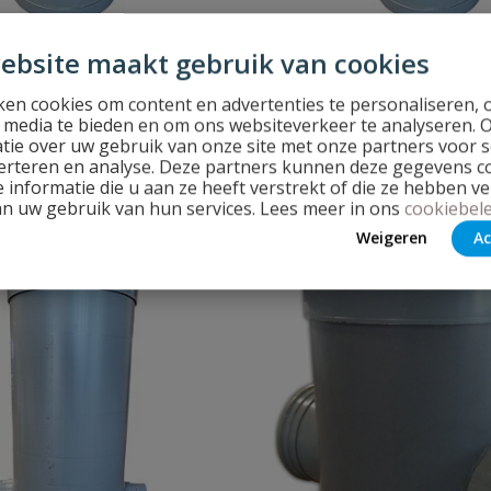
 1 ingang 80 mm
Drainageput 2 ingangen 8
ebsite maakt gebruik van cookies
x aansluiting drainagebuis 80 mm
Controleput 2 x aansluiting dra
m manchet
en 1 x 110 mm manchet
en cookies om content en advertenties te personaliseren, 
l media te bieden en om ons websiteverkeer te analyseren. 
tie over uw gebruik van onze site met onze partners voor s
d
Op voorraad
erteren en analyse. Deze partners kunnen deze gegevens 
 informatie die u aan ze heeft verstrekt of die ze hebben v
an uw gebruik van hun services. Lees meer in ons
cookiebele
€
176,50
Weigeren
Ac