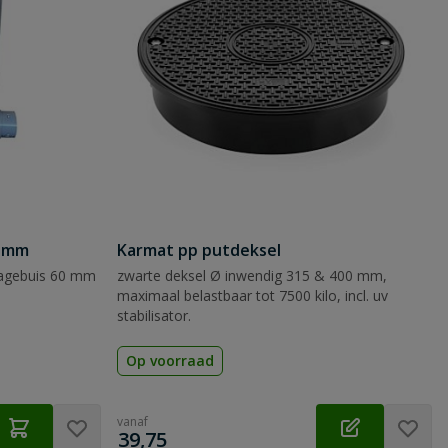
0 mm
Karmat pp putdeksel
inagebuis 60 mm
zwarte deksel Ø inwendig 315 & 400 mm,
maximaal belastbaar tot 7500 kilo, incl. uv
stabilisator.
Op voorraad
vanaf
€
39,75