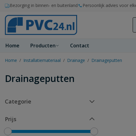
Ga naar de inhoud
Bezorging in binnen- en buitenland
Persoonlijk advies voor elk
Home
Producten
Contact
Home
/
Installatiemateriaal
/
Drainage
/
Drainageputten
Drainageputten
Categorie
Prijs