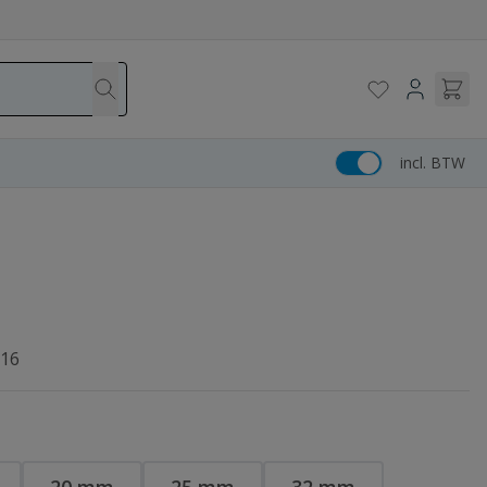
incl. BTW
 16