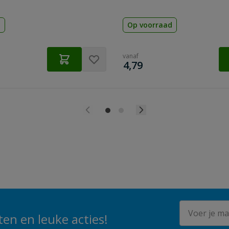
d
Op voorraad
vanaf
€
4,79
E-mailadres
en en leuke acties!