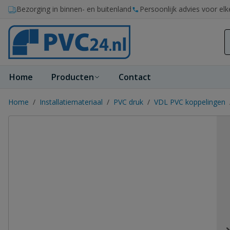
Ga naar de inhoud
Bezorging in binnen- en buitenland
Persoonlijk advies voor elk
Home
Producten
Contact
Home
/
Installatiemateriaal
/
PVC druk
/
VDL PVC koppelingen