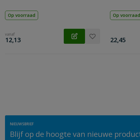
Op voorraad
Op voorraa
vanaf
€
€
12,13
22,45
NIEUWSBRIEF
Blijf op de hoogte van nieuwe product