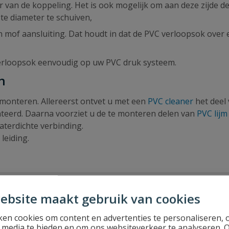
 van de koppeling. Het is ook mogelijk om aan deze zijde d
te diameter te schuiven,
n mof aansluiting. Dat houdt in dat de PVC verloopsok over 
erloopsok eenvoudig op uw PVC druk systeem.
n
monteren. Allereerst ontvet u met een
PVC cleaner
het deel
teerd. Daarna voorziet u de te monteren delen van
PVC lijm
waterdichte verbinding.
leiding.
ebsite maakt gebruik van cookies
en cookies om content en advertenties te personaliseren, 
l media te bieden en om ons websiteverkeer te analyseren. 