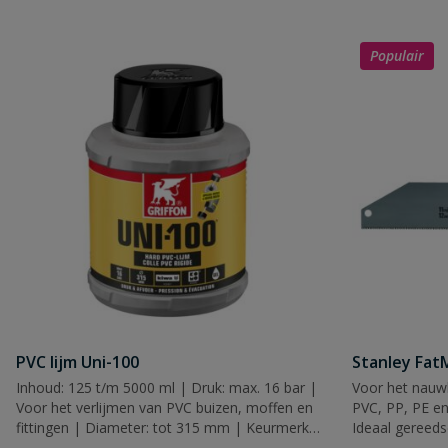
Populair
Naam
Samenvatting
Beoordeling
Beoordeling versturen
PVC lijm Uni-100
Stanley Fa
Inhoud: 125 t/m 5000 ml | Druk: max. 16 bar |
Voor het nauwk
Voor het verlijmen van PVC buizen, moffen en
PVC, PP, PE en
fittingen | Diameter: tot 315 mm | Keurmerk:
Ideaal gereeds
KIWA, KOMO & WRAS