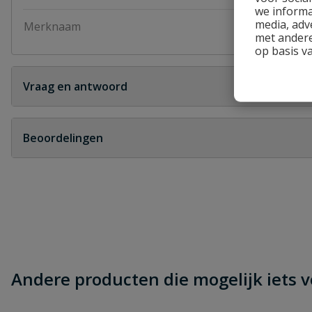
we informa
media, adv
Merknaam
Van de Lande
met andere
op basis v
Vraag en antwoord
Geen vragen
Beoordelingen
Heb je zelf ook een vraag over dit product?
Schrijf zelf een beoordeling
Je beoordeelt:
VDL Inzetverloopsok
Uw waardering:
Andere producten die mogelijk iets vo