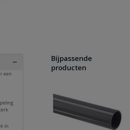
Bijpassende
producten
ar een
peling
terk
k in