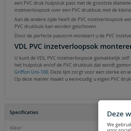
een PVC druk hulpstuk past met de grootste diameter
inzetverloopsok over een PVC drukbuis met de kleins
Aan de andere zijde heeft de PVC inzetverloopsok ee
PVC drukbuis kan worden geschoven.
Door de perfecte pasvorm monteert u de PVC inzetv
VDL PVC inzetverloopsok montere
U kunt de VDL PVC inzetverloopsok gemakkelijk zelf 
het hulpstuk en/of de PVC drukbuis dat wordt gemon
Griffon Uni-100
. Deze lijm zorgt voor een sterke en 
Op deze manier maakt u eenvoudig u eigen PVC druk 
Deze w
Specificaties
We gebruik
Kleur
donkergrijs
voor socia