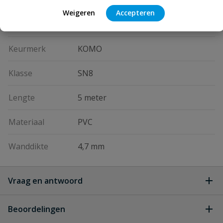
Diameter
160 mm
Weigeren
Accepteren
Kleur
grijs
Keurmerk
KOMO
Klasse
SN8
Lengte
5 meter
Materiaal
PVC
Wanddikte
4,7 mm
Vraag en antwoord
Geen vragen
Beoordelingen