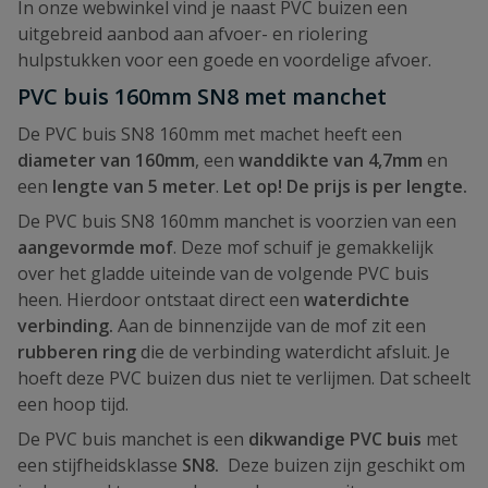
In onze webwinkel vind je naast PVC buizen een
uitgebreid aanbod aan afvoer- en riolering
hulpstukken voor een goede en voordelige afvoer.
PVC buis 160mm SN8 met manchet
De PVC buis SN8 160mm met machet heeft een
diameter van 160mm
, een
wanddikte van 4,7mm
en
een
lengte van 5 meter
.
Let op! De prijs is per lengte.
De PVC buis SN8 160mm manchet is voorzien van een
aangevormde mof
. Deze mof schuif je gemakkelijk
over het gladde uiteinde van de volgende PVC buis
heen. Hierdoor ontstaat direct een
waterdichte
verbinding.
Aan de binnenzijde van de mof zit een
rubberen ring
die de verbinding waterdicht afsluit. Je
hoeft deze PVC buizen dus niet te verlijmen. Dat scheelt
een hoop tijd.
De PVC buis manchet is een
dikwandige PVC buis
met
een stijfheidsklasse
SN8.
Deze buizen zijn geschikt om