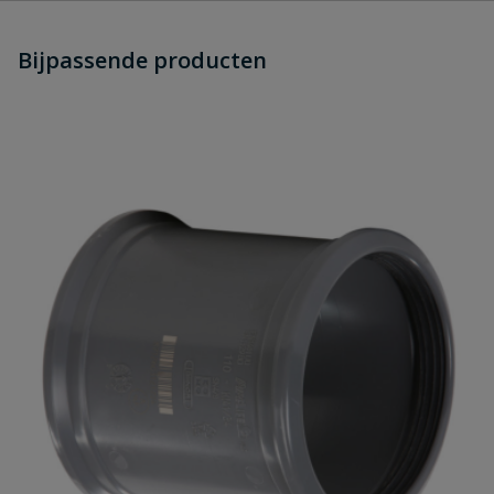
Heb je zelf ook een vraag over
Stel jouw
Bijpassende producten
Schrijf zelf een beoordeling
vraag
dit product?
Je beoordeelt:
PVC buis manchet 160 x 4,7mm SN8
lengte 5 meter
Uw waardering:
Naam
Samenvatting