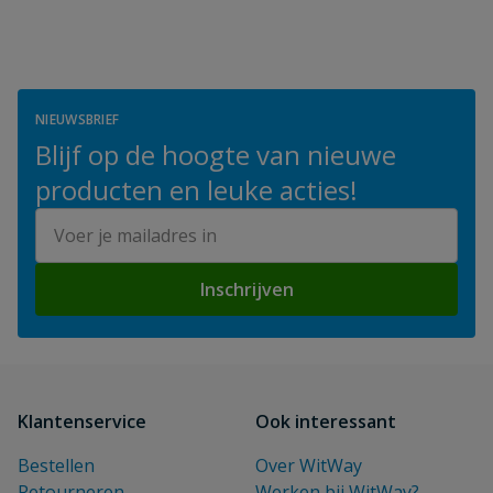
NIEUWSBRIEF
Blijf op de hoogte van nieuwe
producten en leuke acties!
E-mailadres
Inschrijven
Klantenservice
Ook interessant
Bestellen
Over WitWay
Retourneren
Werken bij WitWay?