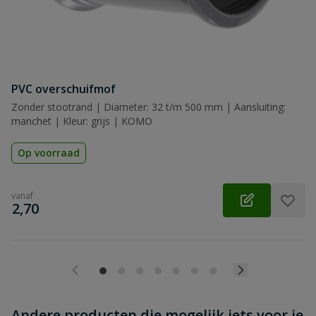
Beoordeling
PVC overschuifmof
Beoordeling versturen
Zonder stootrand | Diameter: 32 t/m 500 mm | Aansluiting:
manchet | Kleur: grijs | KOMO
Op voorraad
vanaf
€
2,70
Andere producten die mogelijk iets voor je