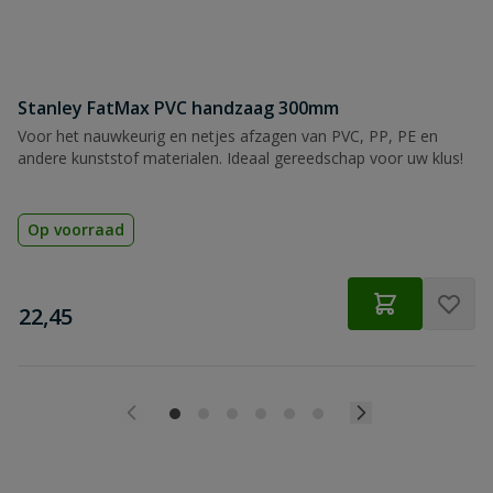
Stanley FatMax PVC handzaag 300mm
Voor het nauwkeurig en netjes afzagen van PVC, PP, PE en
andere kunststof materialen. Ideaal gereedschap voor uw klus!
Op voorraad
€
22,45