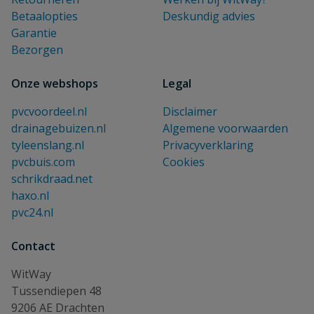
Betaalopties
Deskundig advies
Garantie
Bezorgen
Onze webshops
Legal
pvcvoordeel.nl
Disclaimer
drainagebuizen.nl
Algemene voorwaarden
tyleenslang.nl
Privacyverklaring
pvcbuis.com
Cookies
schrikdraad.net
haxo.nl
pvc24.nl
Contact
WitWay
Tussendiepen 48
9206 AE Drachten