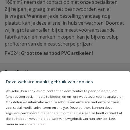
160mm? neem dan contact op met onze specialisten.
Zij helpen je graag met het beantwoorden van al
je vragen. Wanneer je de bestelling vandaag nog
plaatst, kan je deze al snel in huis verwachten. Doordat
wij in grote aantallen bij de meest vooraanstaande
fabrikanten en merken inkopen, kan je bij ons volop
profiteren van de meest scherpe prijzen!
PVC24: Grootste aanbod PVC artikelen!
Specificaties
Deze website maakt gebruik van cookies
Type aansluiting
manchet
We gebruiken cookies om content en advertenties te personaliseren, om
functies voor social media te bieden en om ons websiteverkeer te analyseren.
Binnendiameter
150,6 mm
Ook delen we informatie over uw gebruik van onze site met onze partners
voor social media, adverteren en analyse. Deze partners kunnen deze
gegevens combineren met andere informatie die u aan ze heeft verstrekt of
Buitendiameter
160 mm
die ze hebben verzameld op basis van uw gebruik van hun services. Lees
meer in ons
cookiebeleid
.