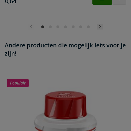
€
0,64
Andere producten die mogelijk iets voor je
zijn!
Populair