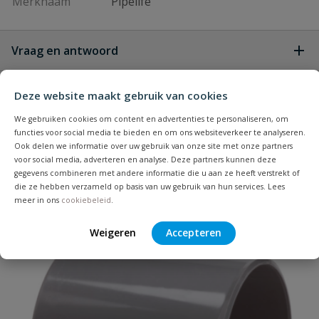
Merknaam
Pipelife
Vraag en antwoord
Geen vragen
Beoordelingen
Deze website maakt gebruik van cookies
We gebruiken cookies om content en advertenties te personaliseren, om
Heb je zelf ook een vraag over
functies voor social media te bieden en om ons websiteverkeer te analyseren.
Stel jouw
Bijpassende producten
Ook delen we informatie over uw gebruik van onze site met onze partners
Schrijf zelf een beoordeling
vraag
dit product?
voor social media, adverteren en analyse. Deze partners kunnen deze
gegevens combineren met andere informatie die u aan ze heeft verstrekt of
Je beoordeelt:
PVC lijmmof 160 mm
die ze hebben verzameld op basis van uw gebruik van hun services. Lees
meer in ons
cookiebeleid
.
Uw waardering:
Populair
Weigeren
Accepteren