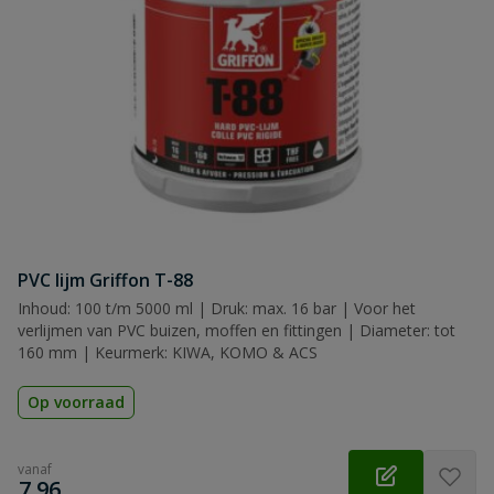
PVC lijm Griffon T-88
Inhoud: 100 t/m 5000 ml | Druk: max. 16 bar | Voor het
verlijmen van PVC buizen, moffen en fittingen | Diameter: tot
160 mm | Keurmerk: KIWA, KOMO & ACS
Op voorraad
vanaf
€
7,96