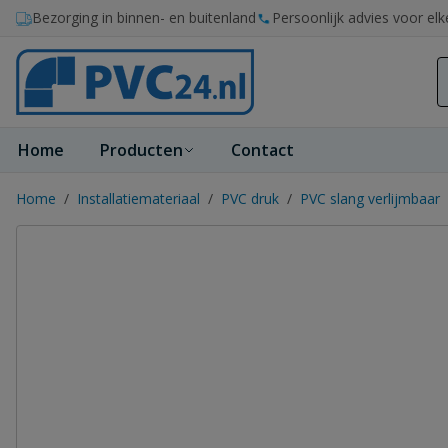
Ga naar de inhoud
Bezorging in binnen- en buitenland
Persoonlijk advies voor elk
Home
Producten
Contact
Home
/
Installatiemateriaal
/
PVC druk
/
PVC slang verlijmbaar