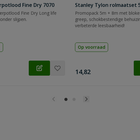
rpotlood Fine Dry 7070
Stanley Tylon rolmaatset
rpotlood Fine Dry Long life
Promopack 5m + 8m met blokee
zonder slijpen.
greep, schokbestendige behuizi
verbeterde leesbaarheid!
d
Op voorraad
€
14,82