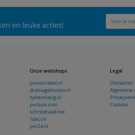
E-mailadres
en en leuke acties!
Onze webshops
Legal
pvcvoordeel.nl
Disclaimer
drainagebuizen.nl
Algemene 
tyleenslang.nl
Privacyver
pvcbuis.com
Cookies
schrikdraad.net
haxo.nl
pvc24.nl