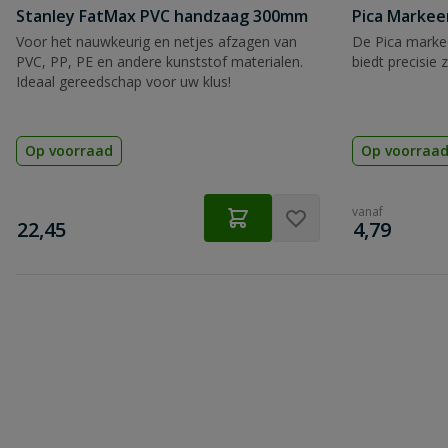
Stanley FatMax PVC handzaag 300mm
Pica Markee
Voor het nauwkeurig en netjes afzagen van
De Pica markee
PVC, PP, PE en andere kunststof materialen.
biedt precisie 
Ideaal gereedschap voor uw klus!
Op voorraad
Op voorraa
vanaf
€
€
22,45
4,79