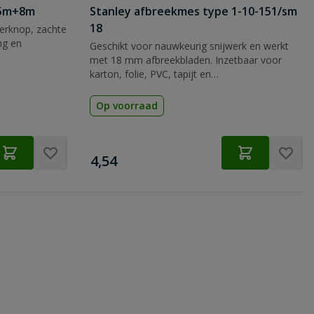
 5m+8m
Stanley afbreekmes type 1-10-151/sm
18
rknop, zachte
ng en
Geschikt voor nauwkeurig snijwerk en werkt
met 18 mm afbreekbladen. Inzetbaar voor
karton, folie, PVC, tapijt en
verpakkingsmateriaal.
Op voorraad
€
4,54