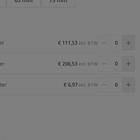
63 mm
75 mm
er
€ 111,53
er
€ 206,53
ter
€ 6,97