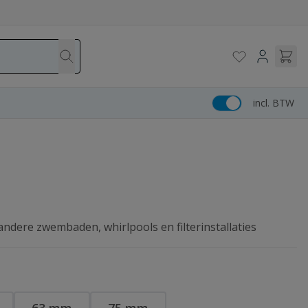
incl. BTW
ndere zwembaden, whirlpools en filterinstallaties