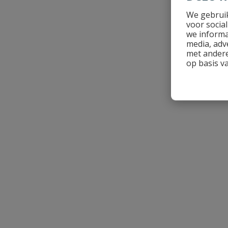
Je beoordeelt:
PVC zwembadslang
We gebruik
voor socia
we informa
Uw waardering:
media, adv
met andere
op basis v
Naam
Samenvatting
Beoordeling