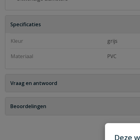
Specificaties
Kleur
grijs
Materiaal
PVC
Vraag en antwoord
Geen vragen
Beoordelingen
Heb je zelf ook een vraag over dit product?
Schrijf zelf een beoordeling
Deze w