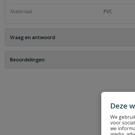
Materiaal
PVC
Vraag en antwoord
Geen vragen
Beoordelingen
Heb je zelf ook een vraag over dit product?
Schrijf zelf een beoordeling
Je beoordeelt:
Recyclingbuis lijmmof zwart 110 x 3,2
Deze w
Uw waardering:
We gebruik
voor socia
we informa
media, adv