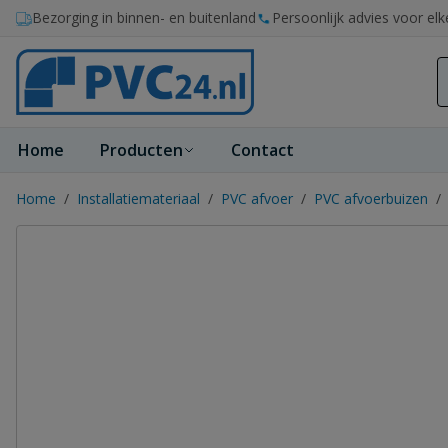
Ga naar de inhoud
Bezorging in binnen- en buitenland
Persoonlijk advies voor elk
Home
Producten
Contact
Home
/
Installatiemateriaal
/
PVC afvoer
/
PVC afvoerbuizen
/