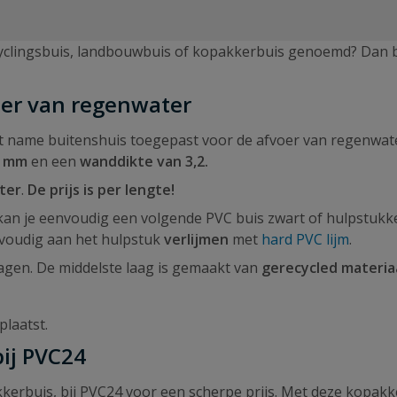
cyclingsbuis, landbouwbuis of kopakkerbuis genoemd? Dan be
er van regenwater
 name buitenshuis toegepast voor de afvoer van regenwat
0 mm
en een
wanddikte van 3,2.
ter
.
De prijs is per lengte!
 kan je eenvoudig een volgende PVC buis zwart of hulpstuk
nvoudig aan het hulpstuk
verlijmen
met
hard PVC lijm
.
lagen. De middelste laag is gemaakt van
gerecycled materiaa
plaatst.
ij PVC24
erbuis, bij PVC24 voor een scherpe prijs. Met deze kopakk