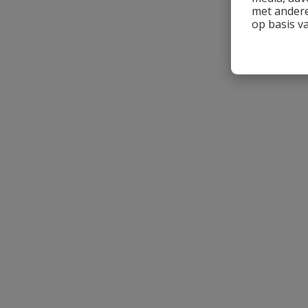
met andere
op basis v
Naam
Samenvatting
Beoordeling
Beoordeling versturen