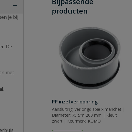
Bijpassende
producten
n je bij
er. De
ken met
l.
PP inzetverloopring
Aansluiting: verjongd spie x manchet |
Diameter: 75 t/m 200 mm | Kleur:
zwart | Keurmerk: KOMO
erbuis