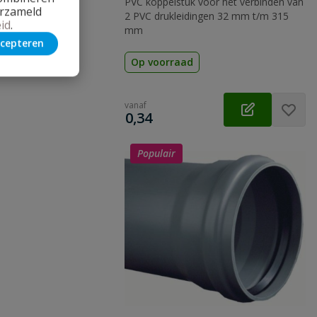
PVC koppelstuk voor het verbinden van
erzameld
2 PVC drukleidingen 32 mm t/m 315
id
.
mm
cepteren
Op voorraad
vanaf
€
0,34
Populair