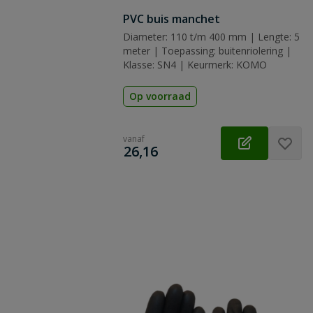
PVC buis manchet
Diameter: 110 t/m 400 mm | Lengte: 5
meter | Toepassing: buitenriolering |
Klasse: SN4 | Keurmerk: KOMO
Op voorraad
vanaf
€
26,16