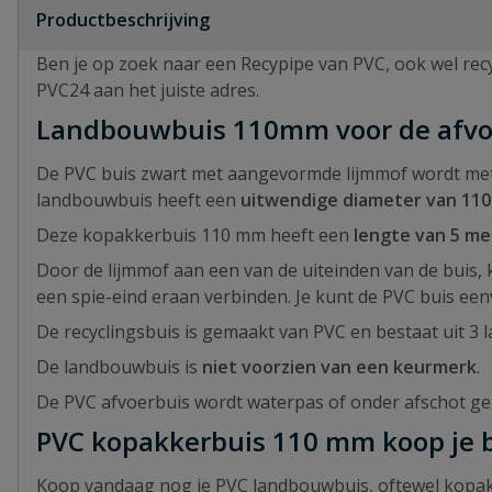
Productbeschrijving
Ben je op zoek naar een Recypipe van PVC, ook wel re
PVC24 aan het juiste adres.
Landbouwbuis 110mm voor de afvo
De PVC buis zwart met aangevormde lijmmof wordt met
landbouwbuis heeft een
uitwendige diameter van 11
Deze kopakkerbuis 110 mm heeft een
lengte van 5 me
Door de lijmmof aan een van de uiteinden van de buis,
een spie-eind eraan verbinden. Je kunt de PVC buis ee
De recyclingsbuis is gemaakt van PVC en bestaat uit 3 
De landbouwbuis is
niet voorzien van een keurmerk
.
De PVC afvoerbuis wordt waterpas of onder afschot ge
PVC kopakkerbuis 110 mm koop je b
Koop vandaag nog je PVC landbouwbuis, oftewel kopakk