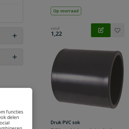
Op voorraad
vanaf
€
1,22
 vraag
om functies
Ook delen
Druk PVC sok
ocial
combineren