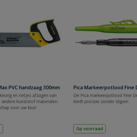
tMax PVC handzaag 300mm
Pica Markeerpotlood Fine 
eurig en netjes afzagen van
De Pica markeerpotlood Fine Dr
 andere kunststof materialen.
biedt precisie zonder slijpen.
chap voor uw klus!
d
Op voorraad