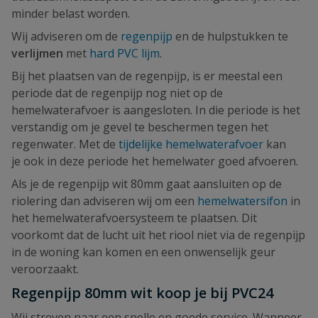
minder belast worden.
Wij adviseren om de
regenpijp
en de hulpstukken te
verlijmen
met
hard PVC lijm
.
Bij het plaatsen van de regenpijp, is er meestal een
periode dat de regenpijp nog niet op de
hemelwaterafvoer is aangesloten. In die periode is het
verstandig om je gevel te beschermen tegen het
regenwater. Met de
tijdelijke hemelwaterafvoer
kan
je ook in deze periode het hemelwater goed afvoeren.
Als je de regenpijp wit 80mm gaat aansluiten op de
riolering dan adviseren wij om een
hemelwatersifon
in
het hemelwaterafvoersysteem te plaatsen. Dit
voorkomt dat de lucht uit het riool niet via de regenpijp
in de woning kan komen en een onwenselijk geur
veroorzaakt.
Regenpijp 80mm wit koop je bij PVC24
Wij streven naar een snelle en goede service. Wanneer