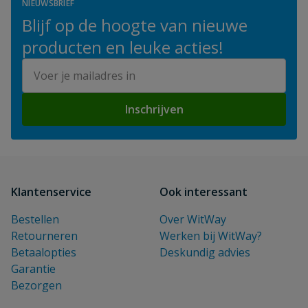
NIEUWSBRIEF
Blijf op de hoogte van nieuwe
producten en leuke acties!
E-mailadres
Inschrijven
Klantenservice
Ook interessant
Bestellen
Over WitWay
Retourneren
Werken bij WitWay?
Betaalopties
Deskundig advies
Garantie
Bezorgen