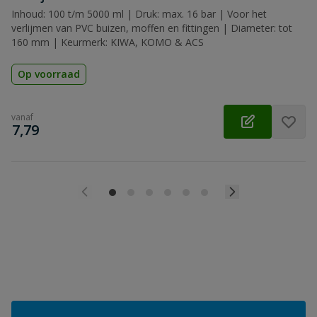
Inhoud: 100 t/m 5000 ml | Druk: max. 16 bar | Voor het
verlijmen van PVC buizen, moffen en fittingen | Diameter: tot
160 mm | Keurmerk: KIWA, KOMO & ACS
Op voorraad
vanaf
€
7,79