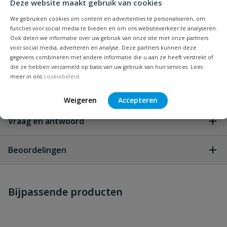
Deze website maakt gebruik van cookies
Kleur
wit
We gebruiken cookies om content en advertenties te personaliseren, om
functies voor social media te bieden en om ons websiteverkeer te analyseren.
Keurmerk
KOMO
Ook delen we informatie over uw gebruik van onze site met onze partners
voor social media, adverteren en analyse. Deze partners kunnen deze
gegevens combineren met andere informatie die u aan ze heeft verstrekt of
Lengte
4 meter
die ze hebben verzameld op basis van uw gebruik van hun services. Lees
meer in ons
cookiebeleid
.
Materiaal
PVC
Weigeren
Accepteren
Vraag en antwoord
Geen vragen
Beoordelingen
Heb je zelf ook een vraag over
Stel jouw
Bijpassende producten
Schrijf zelf een beoordeling
vraag
dit product?
Je beoordeelt:
PVC regenpijp wit 80 mm lengte 4
meter