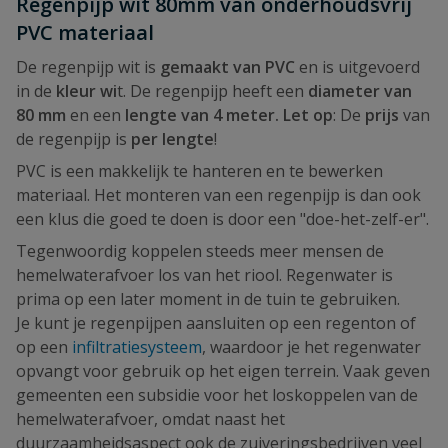
Regenpijp wit 80mm van onderhoudsvrij
PVC materiaal
De regenpijp wit is
gemaakt van PVC
en is uitgevoerd
in de
kleur wi
t. De regenpijp heeft een
diameter van
80 mm
en een
lengte van 4 meter.
Let op
: De
prijs
van
de regenpijp is
per lengte
!
PVC is een makkelijk te hanteren en te bewerken
materiaal. Het monteren van een regenpijp is dan ook
een klus die goed te doen is door een "doe-het-zelf-er".
Tegenwoordig koppelen steeds meer mensen de
hemelwaterafvoer los van het riool. Regenwater is
prima op een later moment in de tuin te gebruiken.
Je kunt je regenpijpen aansluiten op een regenton of
op een
infiltratiesysteem
, waardoor je het regenwater
opvangt voor gebruik op het eigen terrein. Vaak geven
gemeenten een subsidie voor het loskoppelen van de
hemelwaterafvoer, omdat naast het
duurzaamheidsaspect ook de zuiveringsbedrijven veel