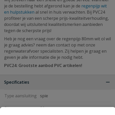
je de bestelling hebt afgerond kan je de
regenpijp wit
en hulpstukken
al snel in huis verwachten. Bij PVC24
profiteer je van een scherpe prijs-kwaliteitverhouding,
doordat wij uitsluitend kwaliteitsmerken aanbieden
tegen de scherpste prijs!
Heb je nog een vraag over de regenpijp 80mm wit ol wil
je graag advies? neem dan contact op met onze
regenwaterafvoer specialisten. Zij helpen je graag en
geven je alle informatie die je nodig hebt.
PVC24: Grootste aanbod PVC artikelen!
Specificaties
Type aansluiting
spie
Diameter
80 mm