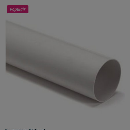
Populair
Uw waardering:
Naam
Samenvatting
Beoordeling