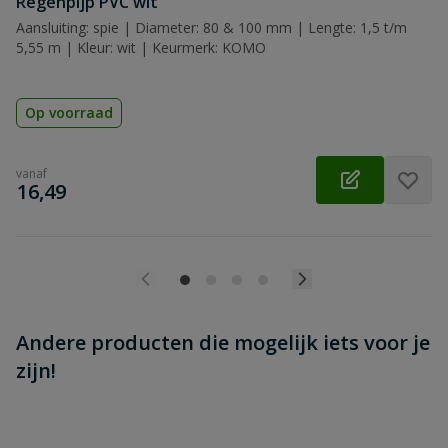
Regenpijp PVC wit
Beoordeling versturen
Aansluiting: spie | Diameter: 80 & 100 mm | Lengte: 1,5 t/m
5,55 m | Kleur: wit | Keurmerk: KOMO
Op voorraad
vanaf
€
16,49
Andere producten die mogelijk iets voor je
zijn!