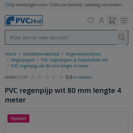
Ga naar de inhoud
Bezorging in binnen- en buitenland
Op werkdagen voor 15:00 uur besteld, vandaag verzonden
Home
/
Installatiemateriaal
/
Regenwaterafvoer
/
Regenpijpen
/
PVC regenpijpen & hulpstukken wit
/
PVC regenpijp wit 80 mm lengte 4 meter
0.0
-
Artikel 2129
0 reviews
PVC regenpijp wit 80 mm lengte 4
meter
Populair