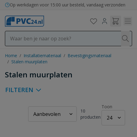
Ga naar de inhoud
Bezorging in binnen- en buitenland
Home
/
Installatiemateriaal
/
Bevestigingsmateriaal
/
Stalen muurplaten
Stalen muurplaten
FILTEREN
Toon
10
producten