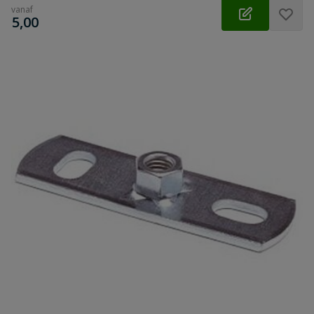
vanaf
€
5,00