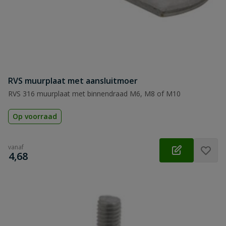
RVS muurplaat met aansluitmoer
RVS 316 muurplaat met binnendraad M6, M8 of M10
Op voorraad
vanaf
€
4,68