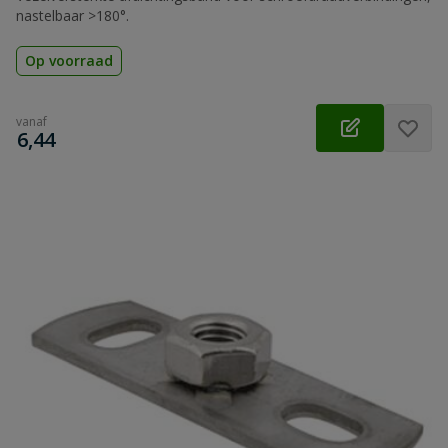
nastelbaar >180°.
Op voorraad
vanaf
€
6,44