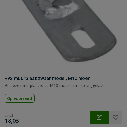
RVS muurplaat zwaar model, M10 moer
Bij deze muurplaat is de M10 moer extra stevig gelast
Op voorraad
vanaf
€
18,03