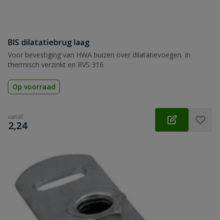
BIS dilatatiebrug laag
Voor bevestiging van HWA buizen over dilatatievoegen. In
thermisch verzinkt en RVS 316
Op voorraad
vanaf
€
2,24