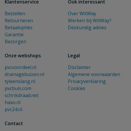
Klantenservice
Ook interessant
Bestellen
Over WitWay
Retourneren
Werken bij WitWay?
Betaalopties
Deskundig advies
Garantie
Bezorgen
Onze webshops
Legal
pvcvoordeel.nl
Disclaimer
drainagebuizen.nl
Algemene voorwaarden
tyleenslang.nl
Privacyverklaring
pvcbuis.com
Cookies
schrikdraad.net
haxo.nl
pvc24.nl
Contact