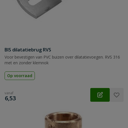
BIS dilatatiebrug RVS
Voor bevestigen van PVC buizen over dilatatievoegen. RVS 316
met en zonder klemnok
Op voorraad
vanaf
€
6,53