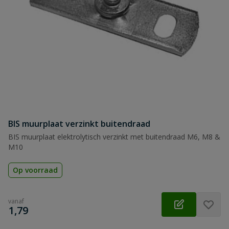
BIS muurplaat verzinkt buitendraad
BIS muurplaat elektrolytisch verzinkt met buitendraad M6, M8 &
M10
Op voorraad
vanaf
€
1,79