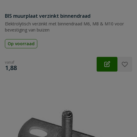
BIS muurplaat verzinkt binnendraad
Elektrolytisch verzinkt met binnendraad M6, M8 & M10 voor
bevestiging van buizen
Op voorraad
vanaf
€
1,88