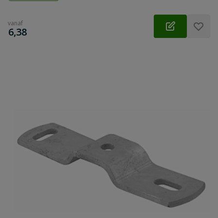
vanaf
€
6,38