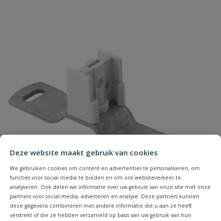
Deze website maakt gebruik van cookies
We gebruiken cookies om content en advertenties te personaliseren, om
functies voor social media te bieden en om ons websiteverkeer te
analyseren. Ook delen we informatie over uw gebruik van onze site met onze
partners voor social media, adverteren en analyse. Deze partners kunnen
deze gegevens combineren met andere informatie die u aan ze heeft
BIS dilatatiebrug verzinkt met klemnok M6
verstrekt of die ze hebben verzameld op basis van uw gebruik van hun