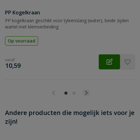
PP Kogelkraan
Beoordeling versturen
PP kogelkraan geschikt voor tyleenslang (water), beide zijden
wartel met klemverbinding
Op voorraad
vanaf
€
10,59
Andere producten die mogelijk iets voor je
zijn!