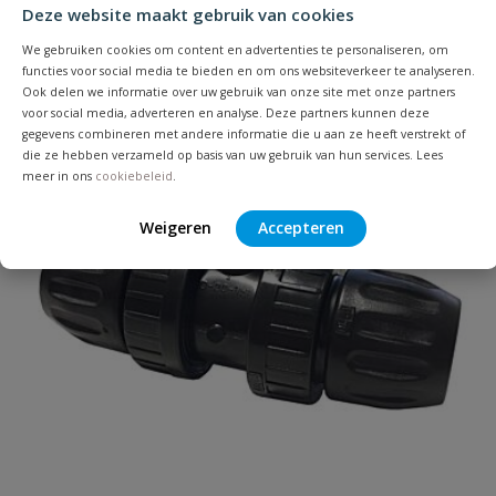
Je beoordeelt:
VDL tyleenkoppeling buitendraad
Deze website maakt gebruik van cookies
40 mm x 1''
We gebruiken cookies om content en advertenties te personaliseren, om
functies voor social media te bieden en om ons websiteverkeer te analyseren.
Ook delen we informatie over uw gebruik van onze site met onze partners
Uw waardering:
voor social media, adverteren en analyse. Deze partners kunnen deze
gegevens combineren met andere informatie die u aan ze heeft verstrekt of
die ze hebben verzameld op basis van uw gebruik van hun services. Lees
meer in ons
cookiebeleid
.
Weigeren
Accepteren
Naam
Samenvatting
Beoordeling