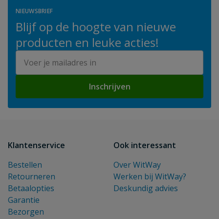
NIEUWSBRIEF
Blijf op de hoogte van nieuwe
producten en leuke acties!
E-mailadres
Inschrijven
Klantenservice
Ook interessant
Bestellen
Over WitWay
Retourneren
Werken bij WitWay?
Betaalopties
Deskundig advies
Garantie
Bezorgen