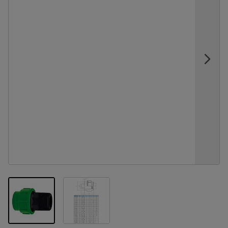
View larger image
View larger image