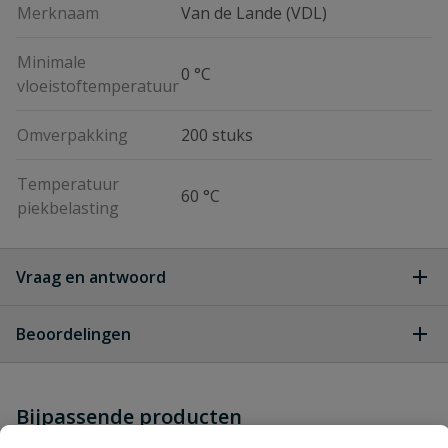
Merknaam
Van de Lande (VDL)
Minimale
0 °C
vloeistoftemperatuur
Omverpakking
200 stuks
Temperatuur
60 °C
piekbelasting
Vraag en antwoord
Geen vragen
Beoordelingen
Heb je zelf ook een vraag over
Stel jouw
Bijpassende producten
Schrijf zelf een beoordeling
vraag
dit product?