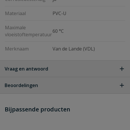
Materiaal
PVC-U
Maximale
60 °C
vloeistoftemperatuur
Merknaam
Van de Lande (VDL)
Vraag en antwoord
Geen vragen
Beoordelingen
Heb je zelf ook een vraag over
Stel jouw
Bijpassende producten
Schrijf zelf een beoordeling
vraag
dit product?
Je beoordeelt:
VDL 3-Delige koppeling
handgevormd