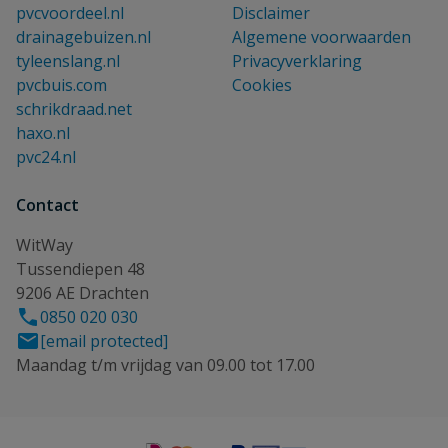
pvcvoordeel.nl
Disclaimer
drainagebuizen.nl
Algemene voorwaarden
tyleenslang.nl
Privacyverklaring
pvcbuis.com
Cookies
schrikdraad.net
haxo.nl
pvc24.nl
Contact
WitWay
Tussendiepen 48
9206 AE Drachten
0850 020 030
[email protected]
Maandag t/m vrijdag van 09.00 tot 17.00