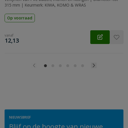
315 mm | Keurmerk: KIWA, KOMO & WRAS
Op voorraad
vanaf
€
12,13
NIEUWSBRIEF
Blijf op de hoogte van nieuwe