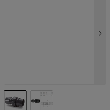
View larger image
View larger image