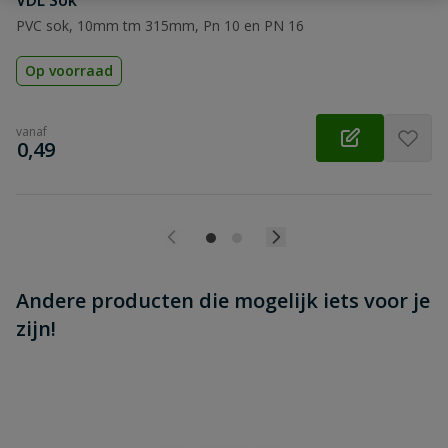
VDL Sok
Beoordeling versturen
PVC sok, 10mm tm 315mm, Pn 10 en PN 16
Op voorraad
vanaf
€
0,49
Andere producten die mogelijk iets voor je
zijn!