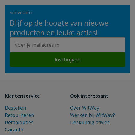
NIEUWSBRIEF
Blijf op de hoogte van nieuwe
producten en leuke acties!
E-mailadres
Inschrijven
Klantenservice
Ook interessant
Bestellen
Over WitWay
Retourneren
Werken bij WitWay?
Betaalopties
Deskundig advies
Garantie