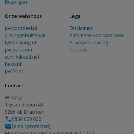
Bezorgen
Onze webshops
Legal
pvcvoordeel.nl
Disclaimer
drainagebuizen.nl
Algemene voorwaarden
tyleenslang.nl
Privacyverklaring
pvcbuis.com
Cookies
schrikdraad.net
haxo.nl
pvc24.nl
Contact
WitWay
Tussendiepen 48
9206 AE Drachten
0850 020 030
[email protected]
Maandag t/m vrijdag van 09.00 tot 17.00