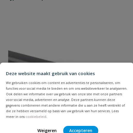
Je beoordeelt:
VDL driedelige koppeling 2x lijm
Uw waardering:
Naam
Deze website maakt gebruik van cookies
We gebruiken cookies om content en advertenties te personaliseren, om
functies voor social media te bieden en om ons websiteverkeer te analyseren.
Samenvatting
Ook delen we informatie over uw gebruik van onze site met onze partners
voor social media, adverteren en analyse. Deze partners kunnen deze
gegevens combineren met andere informatie die u aan ze heeft verstrekt of
Beoordeling
die ze hebben verzameld op basis van uw gebruik van hun services. Lees
meer in ons
cookiebeleid
.
Weigeren
Accepteren