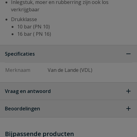
Inlegstuk, moer en rubberring zijn ook los
verkrijgbaar
Drukklasse
10 bar (PN 10)
16 bar ( PN 16)
Specificaties
Merknaam
Van de Lande (VDL)
Vraag en antwoord
Geen vragen
Beoordelingen
Heb je zelf ook een vraag over
Stel jouw
Bijpassende producten
Schrijf zelf een beoordeling
vraag
dit product?