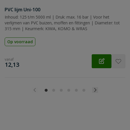
PVC lijm Uni-100
Inhoud: 125 t/m 5000 ml | Druk: max. 16 bar | Voor het
verlijmen van PVC buizen, moffen en fittingen | Diameter: tot
315 mm | Keurmerk: KIWA, KOMO & WRAS
Op voorraad
vanaf
€
12,13