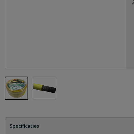
View larger image
View larger image
Specificaties