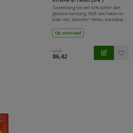
Xtreme Ø 19mm (3/4")
Textielslang tot wel 50% lichter dan
gewone tuinslang, blijft niet haken en
knikt niet, diameter 19mm, barstdruk
maar liefst 35 bar.
Op voorraad
vanaf
€
86,42