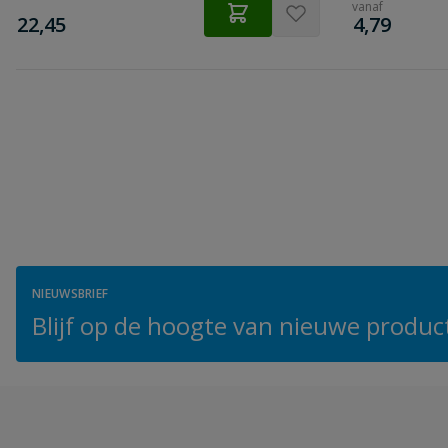
vanaf
€
€
22,45
4,79
NIEUWSBRIEF
Blijf op de hoogte van nieuwe product