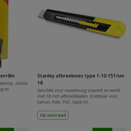
 5m+8m
Stanley afbreekmes type 1-10-151/sm
18
rknop, zachte
ng en
Geschikt voor nauwkeurig snijwerk en werkt
met 18 mm afbreekbladen. Inzetbaar voor
karton, folie, PVC, tapijt en
verpakkingsmateriaal.
Op voorraad