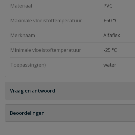
Materiaal
PVC
Maximale vloeistoftemperatuur
+60 °C
Merknaam
Alfaflex
Minimale vloeistoftemperatuur
-25 °C
Toepassing(en)
water
Vraag en antwoord
Geen vragen
Beoordelingen
Heb je zelf ook een vraag over dit product?