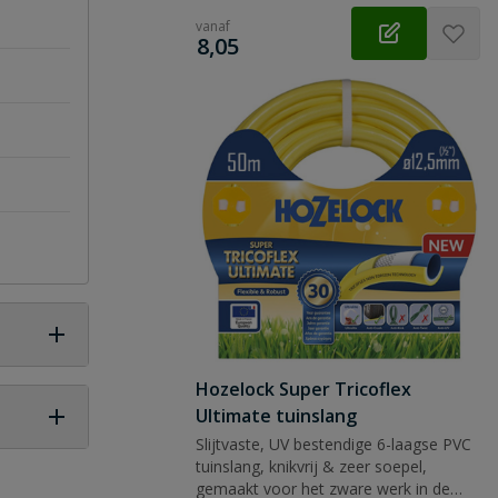
vanaf
€
8,05
Hozelock Super Tricoflex
Ultimate tuinslang
Slijtvaste, UV bestendige 6-laagse PVC
tuinslang, knikvrij & zeer soepel,
 vraag
gemaakt voor het zware werk in de