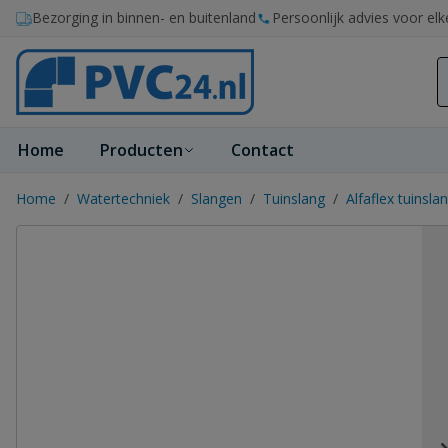
Ga naar de inhoud
Bezorging in binnen- en buitenland
Persoonlijk advies voor elk
Home
Producten
Contact
Home
/
Watertechniek
/
Slangen
/
Tuinslang
/
Alfaflex tuinsl