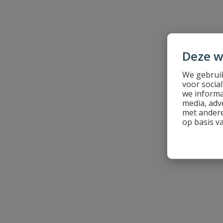
Schrijf zelf een beoordeling
Je beoordeelt:
Alfaflex tuinslang 12,5 mm (1/2'') 50 m
Uw waardering:
Deze w
We gebruik
voor socia
we informa
media, adv
met andere
op basis v
Naam
Samenvatting
Beoordeling