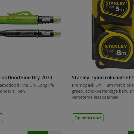
rpotlood Fine Dry 7070
Stanley Tylon rolmaatset
rpotlood Fine Dry Long life
Promopack 5m + 8m met blokee
zonder slijpen.
greep, schokbestendige behuizi
verbeterde leesbaarheid!
d
Op voorraad