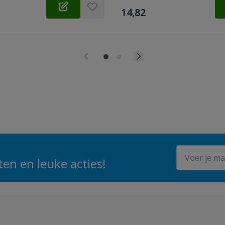
€
14,82
E-mailadres
en en leuke acties!