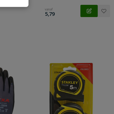
vanaf
€
5,79