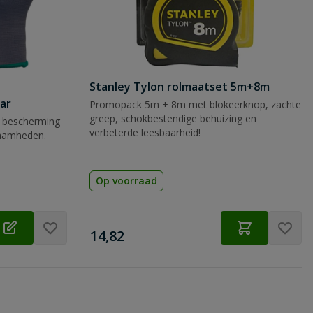
Stanley Tylon rolmaatset 5m+8m
ar
Promopack 5m + 8m met blokeerknop, zachte
greep, schokbestendige behuizing en
 bescherming
verbeterde leesbaarheid!
zaamheden.
Op voorraad
€
14,82