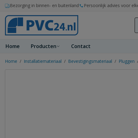
Ga naar de inhoud
Bezorging in binnen- en buitenland
Persoonlijk advies voor elk
Home
Producten
Contact
Home
/
Installatiemateriaal
/
Bevestigingsmateriaal
/
Pluggen