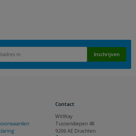
Inschrijven
Contact
WitWay
voorwaarden
Tussendiepen 48
klaring
9206 AE Drachten