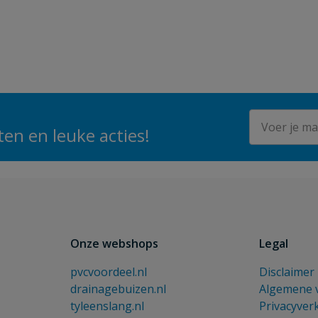
E-mailadres
en en leuke acties!
Onze webshops
Legal
pvcvoordeel.nl
Disclaimer
drainagebuizen.nl
Algemene 
tyleenslang.nl
Privacyver