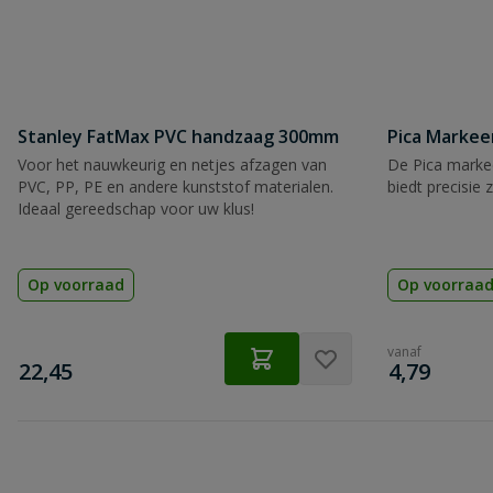
Stanley FatMax PVC handzaag 300mm
Pica Markee
Voor het nauwkeurig en netjes afzagen van
De Pica markee
PVC, PP, PE en andere kunststof materialen.
biedt precisie 
Ideaal gereedschap voor uw klus!
Op voorraad
Op voorraa
vanaf
€
€
22,45
4,79