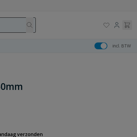
incl. BTW
 50mm
vandaag verzonden