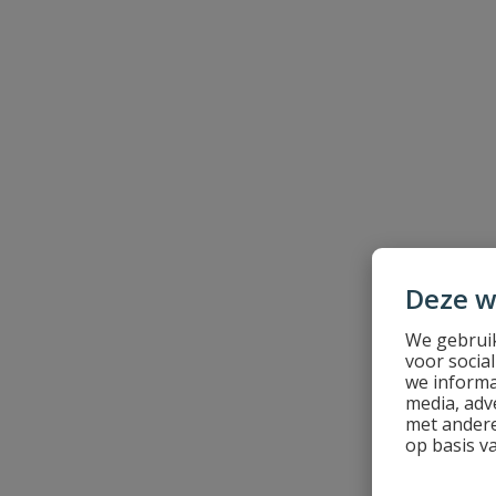
Uw waardering:
Naam
Deze w
Samenvatting
We gebruik
voor socia
Beoordeling
we informa
media, adv
met andere
op basis v