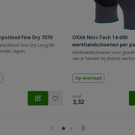
rpotlood Fine Dry 7070
OXXA Nitri-Tech 14-690
werkhandschoenen per pa
rpotlood Fine Dry Long life
zonder slijpen.
Werkhandschoenen voor goede
van je handen bij diverse werk
d
Op voorraad
vanaf
€
3,32