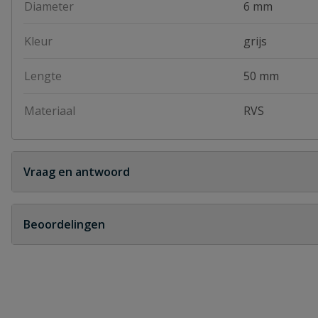
Diameter
6 mm
Kleur
grijs
Lengte
50 mm
Materiaal
RVS
Vraag en antwoord
Geen vragen
Beoordelingen
Heb je zelf ook een vraag over dit product?
Schrijf zelf een beoordeling
Je beoordeelt:
Bandslagpen rvs 6 X 50mm