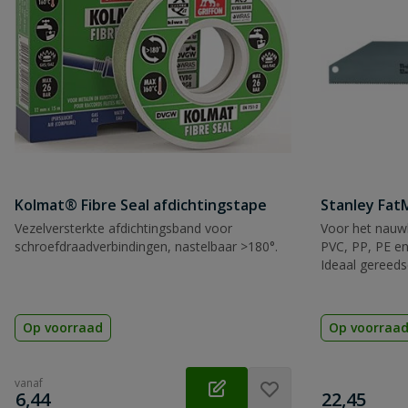
Beoordeling versturen
Kolmat® Fibre Seal afdichtingstape
Stanley Fa
Vezelversterkte afdichtingsband voor
Voor het nauwk
schroefdraadverbindingen, nastelbaar >180°.
PVC, PP, PE en
Ideaal gereeds
Op voorraad
Op voorraa
vanaf
€
€
6,44
22,45