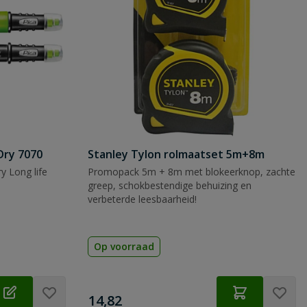
Dry 7070
Stanley Tylon rolmaatset 5m+8m
y Long life
Promopack 5m + 8m met blokeerknop, zachte
greep, schokbestendige behuizing en
verbeterde leesbaarheid!
Op voorraad
€
14,82