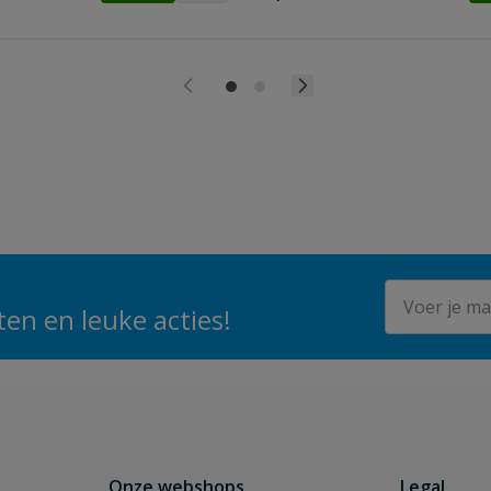
E-mailadres
en en leuke acties!
Onze webshops
Legal