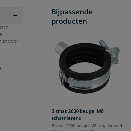
Bijpassende
producten
isch
e
hikt voor
e
Bismat 2000 beugel M8
scharnierend
Bismat 2000 beugel M8 scharnierend