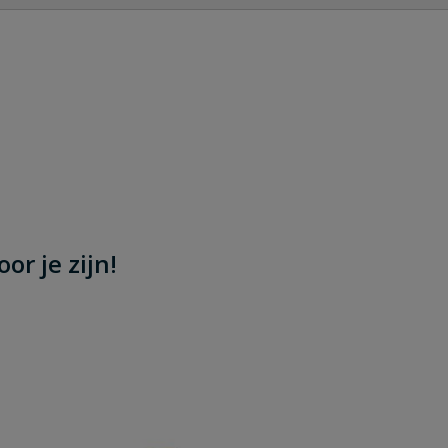
Stel jouw
en
or je zijn!