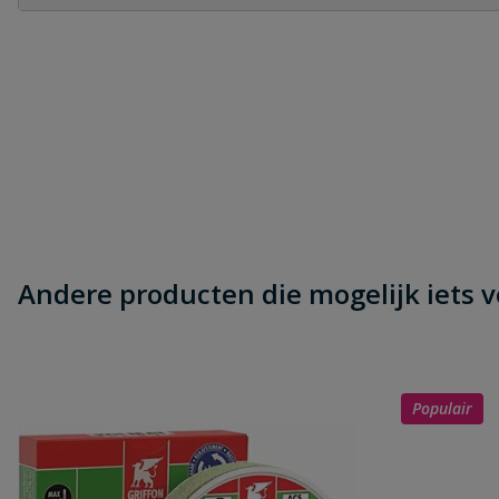
Heb je zelf ook een vraag over dit product?
Schrijf zelf een beoordeling
Je beoordeelt:
Bismat 2000 beugel M8/M10 twee del
Uw waardering:
Andere producten die mogelijk iets vo
Naam
Populair
Samenvatting
Beoordeling