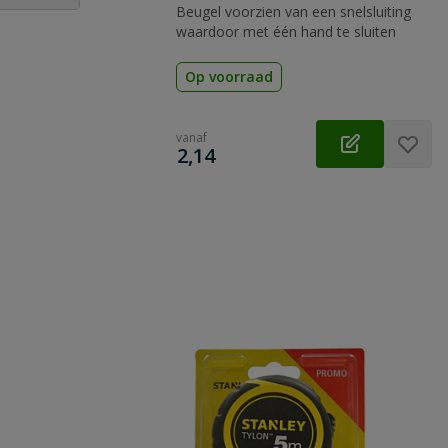
Beugel voorzien van een snelsluiting
 vraag
waardoor met één hand te sluiten
Op voorraad
vanaf
€
2,14