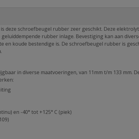
s deze schroefbeugel rubber zeer geschikt. Deze elektrolyt
n geluiddempende rubber inlage. Bevestiging kan aan divers
e en koude bestendige is. De schroefbeugel rubber is gesc
.
rijgbaar in diverse maatvoeringen, van 11mm t/m 133 mm. D
erken:
iting
inu) en -40° tot +125° C (piek)
109)