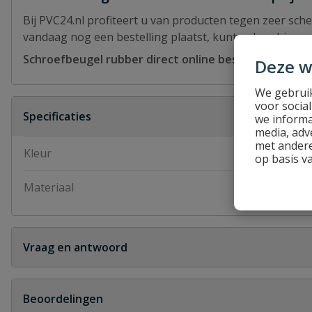
Bij PVC24.nl profiteert u van producten tegen zeer sch
vandaag nog een bestelling plaatst, kunt u deze binne
Schroefbeugel rubber direct online bestellen bij PVC2
Deze w
We gebruik
voor socia
Specificaties
we informa
media, adv
met andere
Kleur
zwart
op basis v
Materiaal
verzinkt staal
Vraag en antwoord
Geen vragen
Beoordelingen