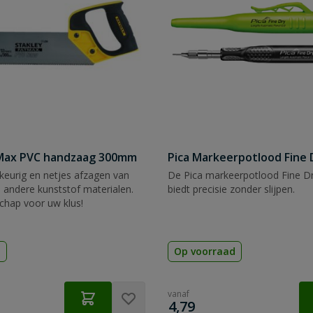
tMax PVC handzaag 300mm
Pica Markeerpotlood Fine 
eurig en netjes afzagen van
De Pica markeerpotlood Fine Dr
 andere kunststof materialen.
biedt precisie zonder slijpen.
chap voor uw klus!
d
Op voorraad
vanaf
€
4,79