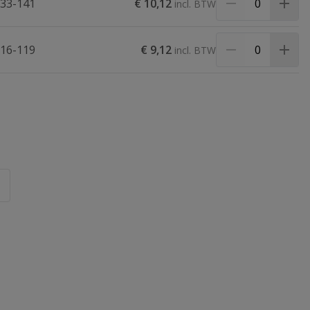
133-141
€ 10,12
116-119
€ 9,12