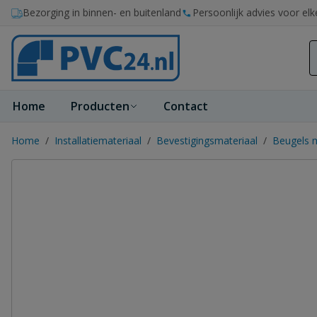
Ga naar de inhoud
Bezorging in binnen- en buitenland
Persoonlijk advies voor elk
Home
Producten
Contact
Home
/
Installatiemateriaal
/
Bevestigingsmateriaal
/
Beugels m