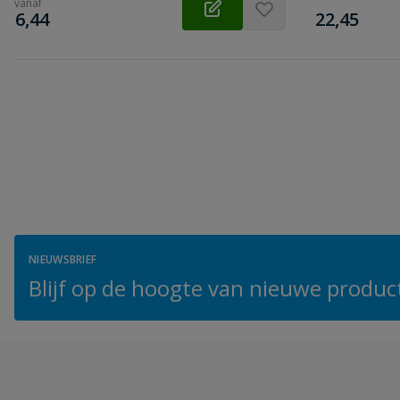
vanaf
€
€
6,44
22,45
NIEUWSBRIEF
Blijf op de hoogte van nieuwe product