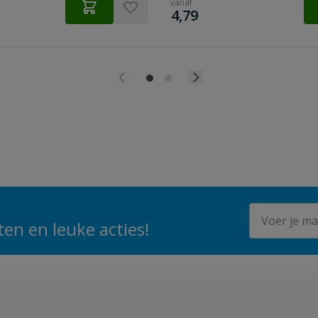
vanaf
€
4,79
E-mailadres
en en leuke acties!