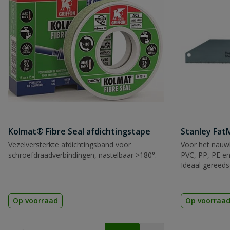
Naam
Samenvatting
Beoordeling
Kolmat® Fibre Seal afdichtingstape
Stanley Fa
Beoordeling versturen
Vezelversterkte afdichtingsband voor
Voor het nauwk
schroefdraadverbindingen, nastelbaar >180°.
PVC, PP, PE en
Ideaal gereeds
Op voorraad
Op voorraa