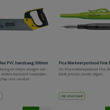
tMax PVC handzaag 300mm
Pica Markeerpotlood Fine 
eurig en netjes afzagen van
De Pica markeerpotlood Fine Dr
 andere kunststof materialen.
biedt precisie zonder slijpen.
chap voor uw klus!
d
Op voorraad