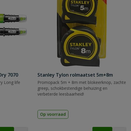
Dry 7070
Stanley Tylon rolmaatset 5m+8m
y Long life
Promopack 5m + 8m met blokeerknop, zachte
greep, schokbestendige behuizing en
verbeterde leesbaarheid!
Op voorraad