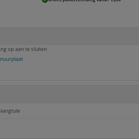
ng op aan te sluiten
muurplaat
slangtule