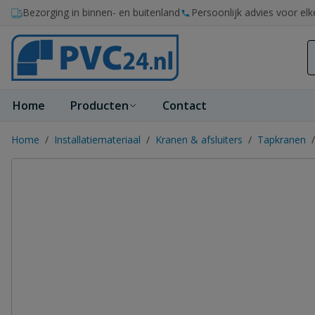
Ga naar de inhoud
Bezorging in binnen- en buitenland
Persoonlijk advies voor elk
Home
Producten
Contact
Home
/
Installatiemateriaal
/
Kranen & afsluiters
/
Tapkranen
/