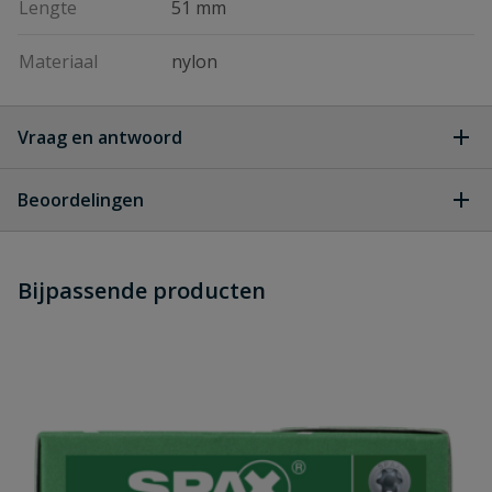
Lengte
51 mm
Materiaal
nylon
Vraag en antwoord
Geen vragen
Beoordelingen
Heb je zelf ook een vraag over
Stel jouw
Bijpassende producten
Schrijf zelf een beoordeling
vraag
dit product?
Je beoordeelt:
Dubbele buisbeugel tot 20 mm
Uw waardering: