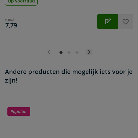
Op voorraad
vanaf
€
7,79
Andere producten die mogelijk iets voor je
zijn!
Populair