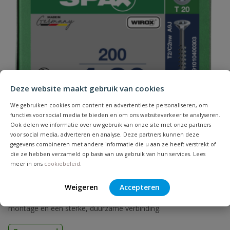
Naam
Samenvatting
Deze website maakt gebruik van cookies
Beoordeling
We gebruiken cookies om content en advertenties te personaliseren, om
functies voor social media te bieden en om ons websiteverkeer te analyseren.
Ook delen we informatie over uw gebruik van onze site met onze partners
voor social media, adverteren en analyse. Deze partners kunnen deze
gegevens combineren met andere informatie die u aan ze heeft verstrekt of
die ze hebben verzameld op basis van uw gebruik van hun services. Lees
meer in ons
cookiebeleid
.
Beoordeling versturen
Spax spaanplaatschroeven T-STAR verzinkt
deeldraad
Weigeren
Accepteren
Hoogwaardige houtschroeven die zorgen voor een snelle
montage en een sterke, duurzame verbinding.