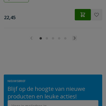
€
22,45
NIEUWSBRIEF
Blijf op de hoogte van nieuwe
producten en leuke acties!
E-mailadres