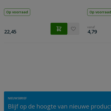
Op voorraad
Op voorraa
vanaf
€
€
22,45
4,79
NIEUWSBRIEF
Blijf op de hoogte van nieuwe product