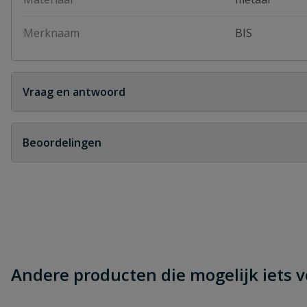
Merknaam
BIS
Vraag en antwoord
Geen vragen
Beoordelingen
Heb je zelf ook een vraag over dit product?
Schrijf zelf een beoordeling
Je beoordeelt:
BIS funderingsbeugel
Uw waardering:
Andere producten die mogelijk iets vo