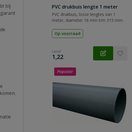
t bij
PVC drukbuis lengte 1 meter
 garant
PVC drukbuis, losse lengtes van 1
meter, diameter 16 mm t/m 315 mm.
 de
Op voorraad
vanaf
€
1,22
Populair
de
n komen.
natie