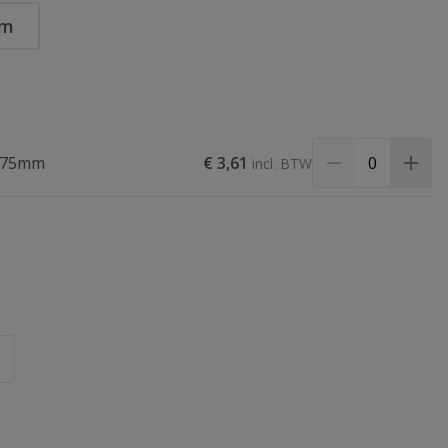
mm
t 75mm
€ 3,61