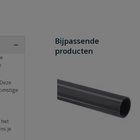
Bijpassende
producten
de
e
 Deze
komstige
 het
ns je