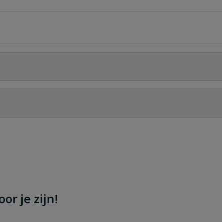
Stel jouw
or je zijn!