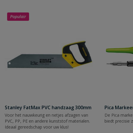
Populair
Naam
Samenvatting
Beoordeling
Beoordeling versturen
Stanley FatMax PVC handzaag 300mm
Pica Markee
Voor het nauwkeurig en netjes afzagen van
De Pica markee
PVC, PP, PE en andere kunststof materialen.
biedt precisie 
Ideaal gereedschap voor uw klus!