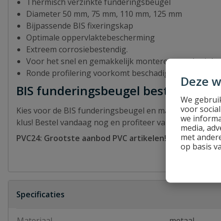
Thermisch verzinkte funderingsbeugel
Diameter 50 mm, 75 mm, 110 mm, 125 mm
Bijpassende BIS fixeringskap
Optimale oppervlaktebescherming
Extreem corrosiebestendig.
Voor het snel en gemakkelijk monteren van de rioler
Ronde profilering voorkomt beschadiging van de riol
Deze w
BIS funderingsbeugel bestellen
We gebruik
voor socia
Kies voor de BIS funderingsbeugel en maak het ophan
we informa
klus! Bestel vandaag nog en profiteer van onze scherpe
media, adv
met andere
PVC24: Grootste aanbod PVC artikelen!
op basis v
Specificaties
Materiaal
metaal