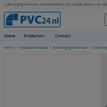
Ga naar de inhoud
Bezorging in binnen- en buitenland
Persoonlijk advies voor elk
Home
Producten
Contact
Home
/
Installatiemateriaal
/
Bevestigingsmateriaal
/
Funderin