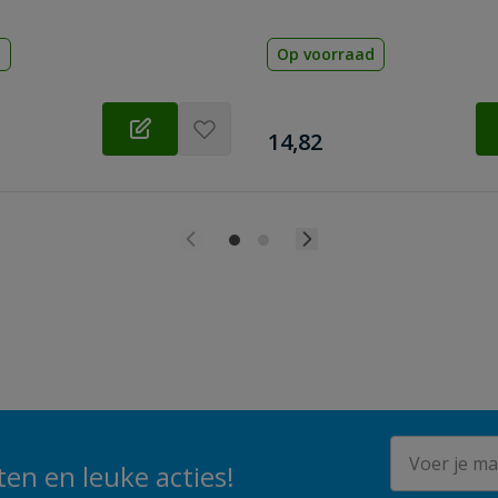
d
Op voorraad
€
14,82
E-mailadres
en en leuke acties!