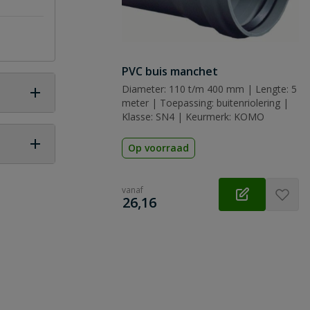
PVC buis manchet
Diameter: 110 t/m 400 mm | Lengte: 5
meter | Toepassing: buitenriolering |
Klasse: SN4 | Keurmerk: KOMO
Op voorraad
 vraag
vanaf
€
26,16