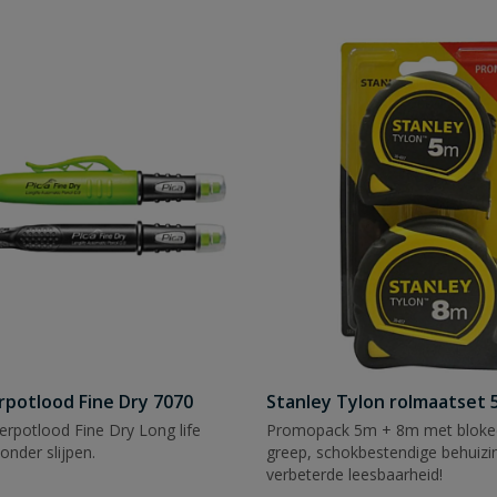
rpotlood Fine Dry 7070
Stanley Tylon rolmaatset
rpotlood Fine Dry Long life
Promopack 5m + 8m met blokee
zonder slijpen.
greep, schokbestendige behuizi
verbeterde leesbaarheid!