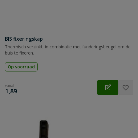
BIS fixeringskap
Thermisch verzinkt, in combinatie met funderingsbeugel om de
buis te fixeren.
Op voorraad
vanaf
€
1,89