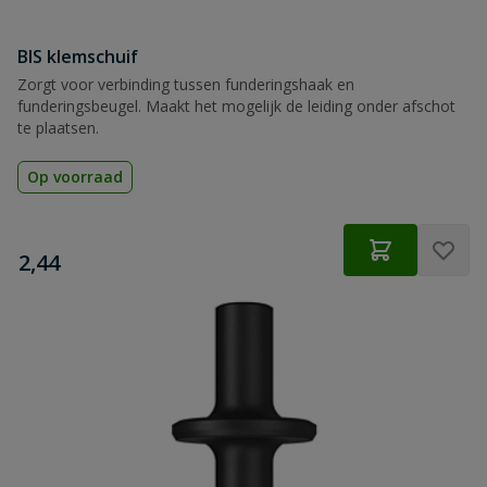
BIS klemschuif
Zorgt voor verbinding tussen funderingshaak en
funderingsbeugel. Maakt het mogelijk de leiding onder afschot
te plaatsen.
Op voorraad
€
2,44