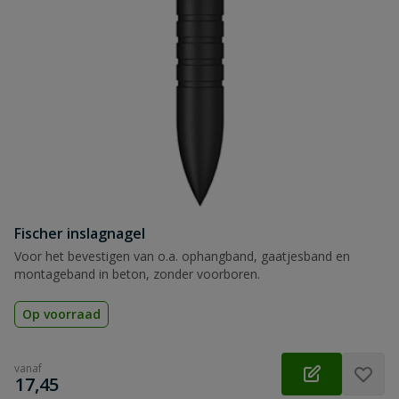
Fischer inslagnagel
Voor het bevestigen van o.a. ophangband, gaatjesband en
montageband in beton, zonder voorboren.
Op voorraad
vanaf
€
17,45