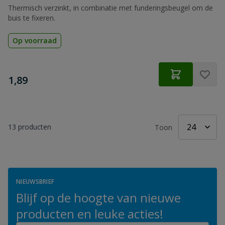
Thermisch verzinkt, in combinatie met funderingsbeugel om de
buis te fixeren.
Op voorraad
€
1,89
13
producten
Toon
NIEUWSBRIEF
Blijf op de hoogte van nieuwe
producten en leuke acties!