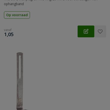
ophangband
Op voorraad
vanaf
€
1,05