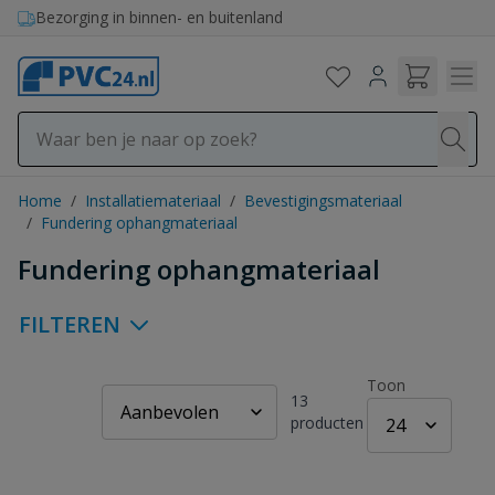
Ga naar de inhoud
Bezorging in binnen- en buitenland
Home
/
Installatiemateriaal
/
Bevestigingsmateriaal
/
Fundering ophangmateriaal
Fundering ophangmateriaal
FILTEREN
Toon
13
producten