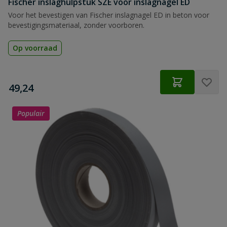
Fischer inslaghulpstuk SZE voor inslagnagel ED
Voor het bevestigen van Fischer inslagnagel ED in beton voor
bevestigingsmateriaal, zonder voorboren.
Op voorraad
€
49,24
Populair