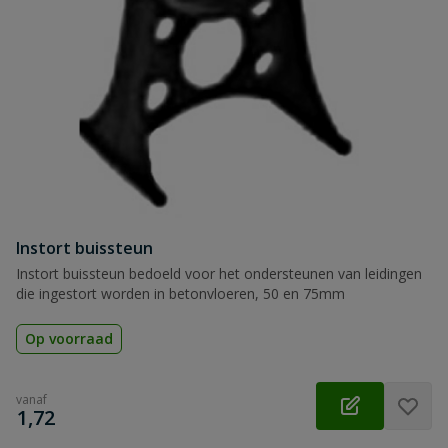
Instort buissteun
Instort buissteun bedoeld voor het ondersteunen van leidingen
die ingestort worden in betonvloeren, 50 en 75mm
Op voorraad
vanaf
€
1,72