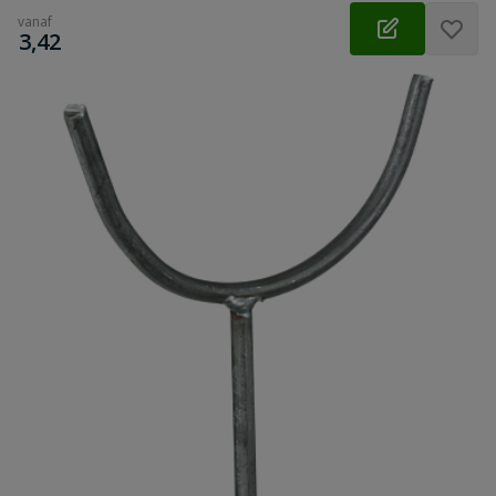
vanaf
€
3,42