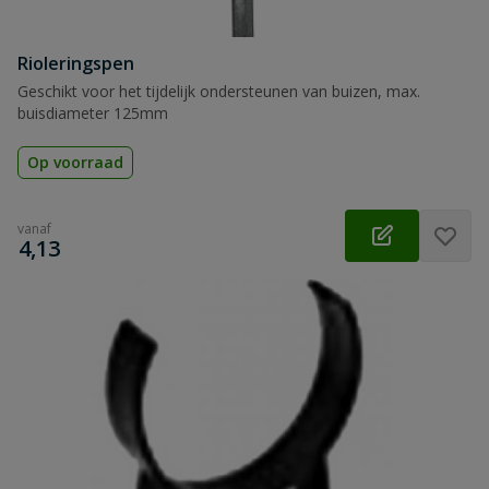
Rioleringspen
Geschikt voor het tijdelijk ondersteunen van buizen, max.
buisdiameter 125mm
Op voorraad
vanaf
€
4,13