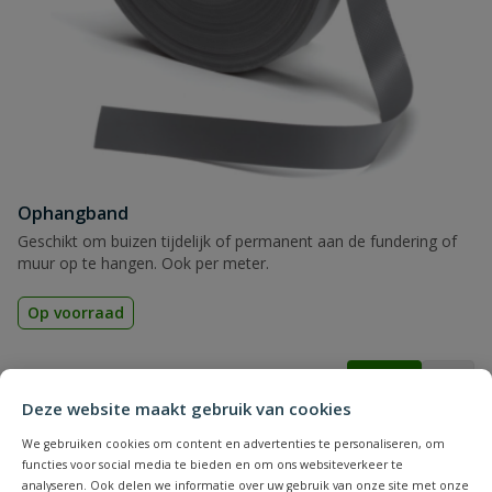
Ophangband
Geschikt om buizen tijdelijk of permanent aan de fundering of
muur op te hangen. Ook per meter.
Op voorraad
vanaf
€
2,76
Deze website maakt gebruik van cookies
We gebruiken cookies om content en advertenties te personaliseren, om
functies voor social media te bieden en om ons websiteverkeer te
analyseren. Ook delen we informatie over uw gebruik van onze site met onze