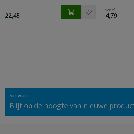
vanaf
€
€
22,45
4,79
NIEUWSBRIEF
Blijf op de hoogte van nieuwe product