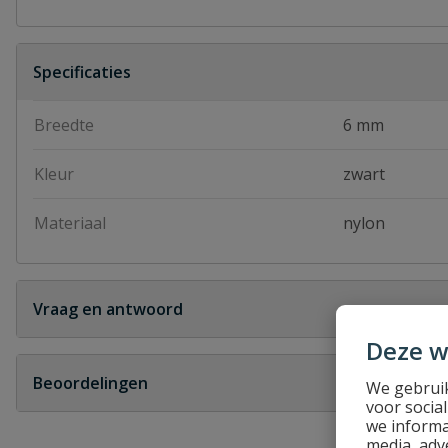
Specificaties
Breedte
6 mm
Kleur
zwart
Materiaal
nylon
Vraag en antwoord
Deze w
Geen vragen
Beoordelingen
We gebruik
voor socia
we informa
Heb je zelf ook een vraag over dit product?
media, adv