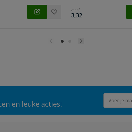
vanaf
€
3,32
E-mailadres
en en leuke acties!