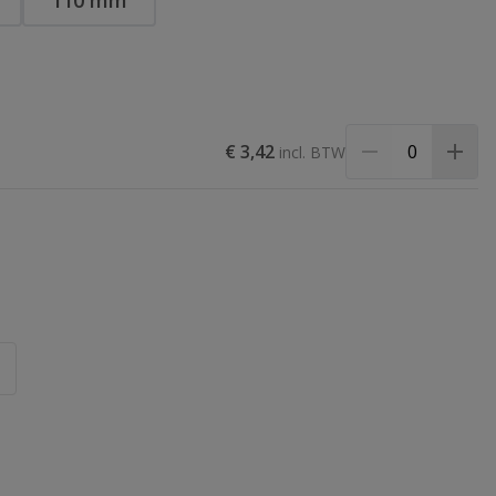
110 mm
€ 3,42