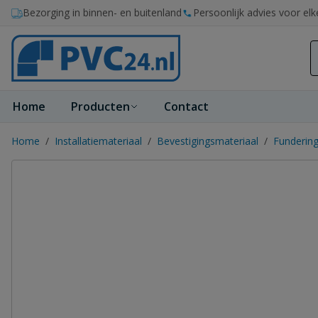
Ga naar de inhoud
Bezorging in binnen- en buitenland
Persoonlijk advies voor elk
Home
Producten
Contact
Home
/
Installatiemateriaal
/
Bevestigingsmateriaal
/
Funderin