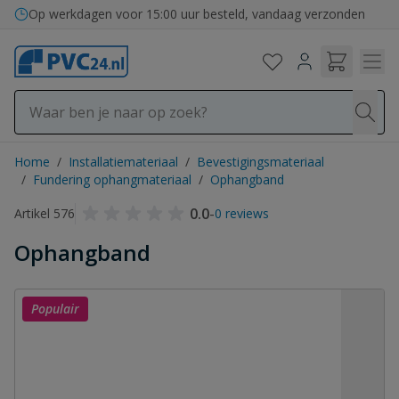
Ga naar de inhoud
Op werkdagen voor 15:00 uur besteld, vandaag verzonden
Home
/
Installatiemateriaal
/
Bevestigingsmateriaal
/
Fundering ophangmateriaal
/
Ophangband
0.0
-
Artikel 576
0 reviews
Ophangband
Populair