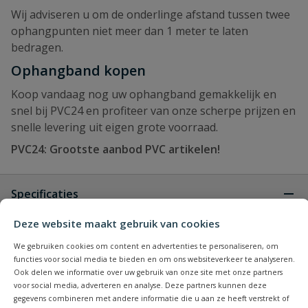
Wij adviseren u om de onderlinge afstand tussen twee
ophangpunten niet meer dan 1 meter te laten
bedragen.
Ophangband kopen
Koop vandaag nog uw ophangband gemakkelijk en
snel bij PVC24 en profiteer van onze scherpe prijzen en
snelle levering uit eigen grote voorraad.
PVC24: Grootste aanbod PVC artikelen!
Specificaties
Deze website maakt gebruik van cookies
Kleur
grijs
We gebruiken cookies om content en advertenties te personaliseren, om
functies voor social media te bieden en om ons websiteverkeer te analyseren.
Materiaal
polyester
Ook delen we informatie over uw gebruik van onze site met onze partners
voor social media, adverteren en analyse. Deze partners kunnen deze
gegevens combineren met andere informatie die u aan ze heeft verstrekt of