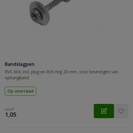
Samenvatting
Beoordeling
Beoordeling versturen
Bandslagpen
RVS 304, incl. plug en RVS ring 20 mm, voor bevestigen van
ophangband
Op voorraad
vanaf
€
1,05