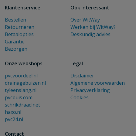
Klantenservice
Ook interessant
Bestellen
Over WitWay
Retourneren
Werken bij WitWay?
Betaalopties
Deskundig advies
Garantie
Bezorgen
Onze webshops
Legal
pvcvoordeel.nl
Disclaimer
drainagebuizen.nl
Algemene voorwaarden
tyleenslang.nl
Privacyverklaring
pvcbuis.com
Cookies
schrikdraad.net
haxo.nl
pvc24.nl
Contact