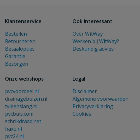
Klantenservice
Ook interessant
Bestellen
Over WitWay
Retourneren
Werken bij WitWay?
Betaalopties
Deskundig advies
Garantie
Bezorgen
Onze webshops
Legal
pvcvoordeel.nl
Disclaimer
drainagebuizen.nl
Algemene voorwaarden
tyleenslang.nl
Privacyverklaring
pvcbuis.com
Cookies
schrikdraad.net
haxo.nl
pvc24.nl