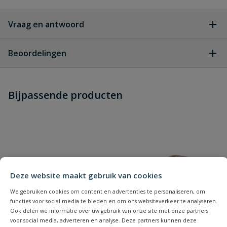
Vraag en antwoord
Geen vragen
Beoordelingen
Heb je zelf ook een vraag over
Stel jouw
Bijpassende producten
Schrijf zelf een beoordeling
vraag
dit product?
Je beoordeelt:
Geka koppeling slangtule 35
Uw waardering:
Deze website maakt gebruik van cookies
We gebruiken cookies om content en advertenties te personaliseren, om
functies voor social media te bieden en om ons websiteverkeer te analyseren.
Ook delen we informatie over uw gebruik van onze site met onze partners
voor social media, adverteren en analyse. Deze partners kunnen deze
Naam