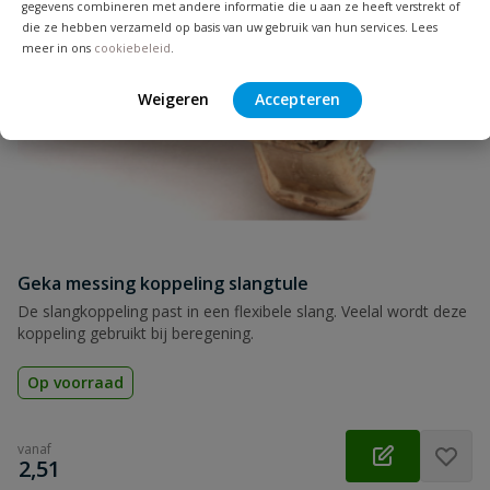
gegevens combineren met andere informatie die u aan ze heeft verstrekt of
die ze hebben verzameld op basis van uw gebruik van hun services. Lees
meer in ons
cookiebeleid
.
Samenvatting
Weigeren
Accepteren
Beoordeling
Beoordeling versturen
Geka messing koppeling slangtule
De slangkoppeling past in een flexibele slang. Veelal wordt deze
koppeling gebruikt bij beregening.
Op voorraad
vanaf
€
2,51